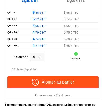
5,
6,
46
€
HT
55
€
TTC
5,
6,
Qté ≥ 1 :
46
€
HT
55
€
TTC
5,
6,
Qté ≥ 2 :
12
€
HT
14
€
TTC
4,
5,
Qté ≥ 4 :
96
€
HT
95
€
TTC
4,
5,
Qté ≥ 10 :
79
€
HT
75
€
TTC
4,
5,
Qté ≥ 20 :
74
€
HT
69
€
TTC
4,
5,
Qté ≥ 30 :
71
€
HT
65
€
TTC
Quantité :
EN STOCK
32 pièces disponibles
Ajouter au panier
Livraison sous 2 à 4 jours
1 compartiment, pour le format A5, en polystyrène, profon-, deur du