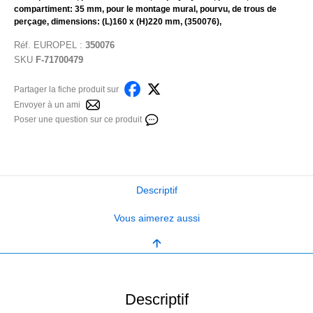
compartiment: 35 mm, pour le montage mural, pourvu, de trous de
perçage, dimensions: (L)160 x (H)220 mm, (350076),
Réf.
EUROPEL
:
350076
SKU
F-71700479
Partager la fiche produit sur
Envoyer à un ami
Poser une question sur ce produit
Descriptif
Vous aimerez aussi
Descriptif