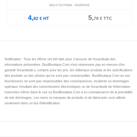
SKU F-5170384 -
H2350102
4,
5,
82
€
HT
78
€
TTC
Notification : Tous les efforts ont été faits pour s'assurer de l'exactitude des
informations présentées. BusiBoutique.Com n'est néanmoins pas en mesure d'en
garantir l'exactitude y compris pour les prix, les éditoriaux produits et les spécifications
des produits ou des photos qui ne sont pas contractuelles. BusiBoutique.Com ou ses
fournisseurs ne sont pas responsables des conséquences, incidents ou dommages
spéciaux résultant des transmissions électroniques ou de l'exactitude de l'information
transmise même dans le cas ou BusiBoutique.Com a eu connaissance de la possibilité
de tels dommages. Les noms et marques de produits et de fabricants sont utilisés
seulement dans un but d'identification.