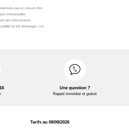
st néanmoins pas en mesure d'en
 pas contractuelles.
ant des transmissions
ssibilité de tels dommages. Les
 16
Une question ?
e
Rappel immédiat et gratuit
Tarifs au 08/08/2026