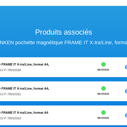
Produits associés
KEN pochette magnétique FRAME IT X-tra!Line, forma
RAME IT X-tra!Line, format A4,
KU F-70010160
EN STOCK
RAME IT X-tra!Line, format A4,
KU F-70010161
EN STOCK
FRAME IT X-tra!Line, format A4
KU F-70010163
EN STOCK