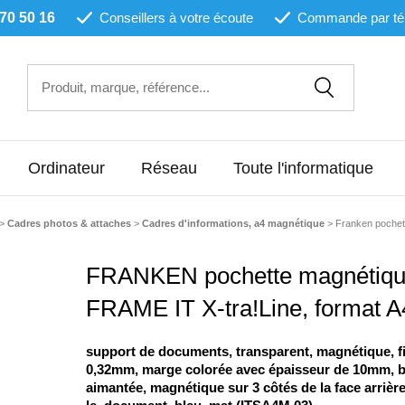
 70 50 16
Conseillers à votre écoute
Commande par té
Ordinateur
Réseau
Toute l'informatique
>
Cadres photos & attaches
>
Cadres d'informations, a4 magnétique
>
Franken pochette
FRANKEN pochette magnétiq
FRAME IT X-tra!Line, format A
support de documents, transparent, magnétique, fi
0,32mm, marge colorée avec épaisseur de 10mm, 
aimantée, magnétique sur 3 côtés de la face arrière