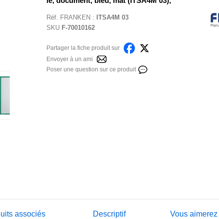
le, document, bleu, mat (ITSA4M 03),
Réf.
FRANKEN
:
ITSA4M 03
SKU
F-70010162
Partager la fiche produit sur
Envoyer à un ami
Poser une question sur ce produit
uits associés
Descriptif
Vous aimerez