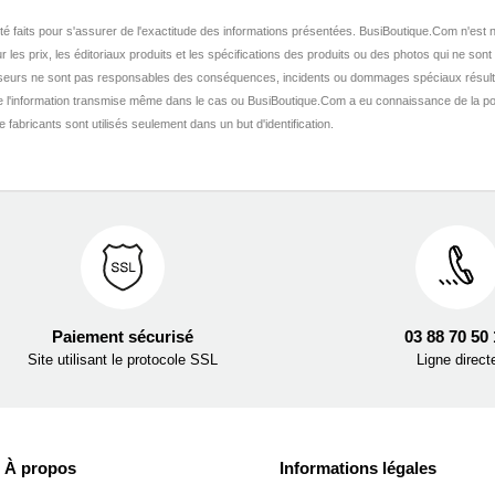
nt été faits pour s'assurer de l'exactitude des informations présentées. BusiBoutique.Com n'e
r les prix, les éditoriaux produits et les spécifications des produits ou des photos qui ne sont
seurs ne sont pas responsables des conséquences, incidents ou dommages spéciaux résult
de l'information transmise même dans le cas ou BusiBoutique.Com a eu connaissance de la po
fabricants sont utilisés seulement dans un but d'identification.
Paiement sécurisé
03 88 70 50
Site utilisant le protocole SSL
Ligne direct
À propos
Informations légales