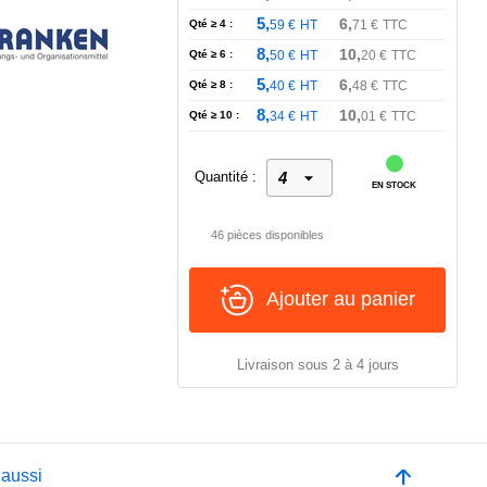
5,
6,
Qté ≥ 4 :
59
€
HT
71
€
TTC
8,
10,
Qté ≥ 6 :
50
€
HT
20
€
TTC
5,
6,
Qté ≥ 8 :
40
€
HT
48
€
TTC
8,
10,
Qté ≥ 10 :
34
€
HT
01
€
TTC
Quantité :
EN STOCK
46 pièces disponibles
Ajouter au panier
Livraison sous 2 à 4 jours
 aussi