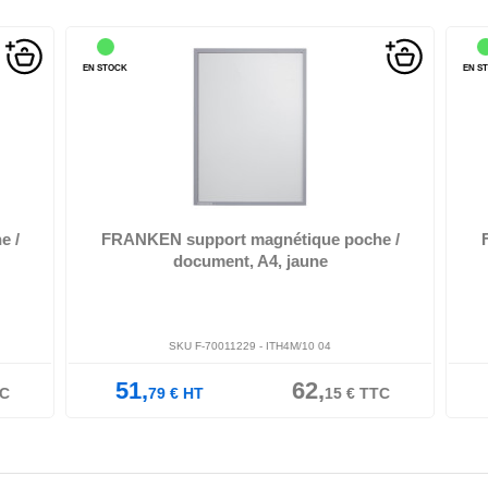
EN STOCK
EN ST
e
film dur, mat, indélébile, épaisseur 0,32 mm, la bande
magnétique magnétiqu...
 /
FRANKEN support magnétique poche /
F
document, A4, jaune
SKU F-70011229 -
ITH4M/10 04
51,
62,
C
79
€
HT
15
€
TTC