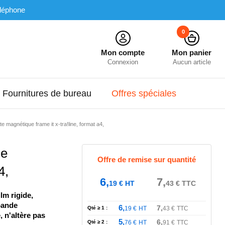
léphone
0
Mon compte
Mon panier
Connexion
Aucun article
Fournitures de bureau
Offres spéciales
 magnétique frame it x-tra!line, format a4,
ue
Offre de remise sur quantité
4,
6,
7,
19
€
HT
43
€
TTC
lm rigide,
bande
6,
7,
Qté ≥ 1 :
19
€
HT
43
€
TTC
, n'altère pas
5,
6,
Qté ≥ 2 :
76
€
HT
91
€
TTC