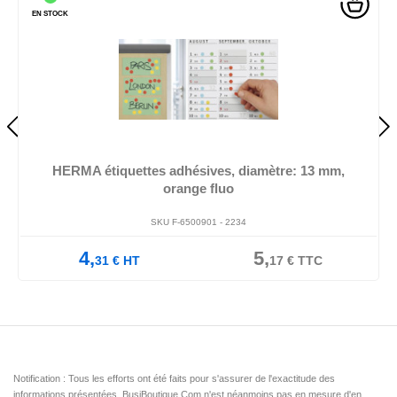
EN STOCK
HERMA étiquettes adhésives, diamètre: 13 mm,
orange fluo
SKU F-6500901 -
2234
4,
5,
31
€
HT
17
€
TTC
Notification : Tous les efforts ont été faits pour s'assurer de l'exactitude des
informations présentées. BusiBoutique.Com n'est néanmoins pas en mesure d'en