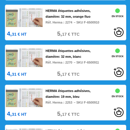
HERMA étiquettes adhésives,
diamètre: 32 mm, orange fluo
EN STOCK
Réf. Herma :
2274
– SKU F-6500910
4,
5,
31
€
HT
17
€
TTC
HERMA étiquettes adhésives,
diamètre: 32 mm, blanc
EN STOCK
Réf. Herma :
2270
– SKU F-6500911
4,
5,
31
€
HT
17
€
TTC
HERMA étiquettes adhésives,
diamètre: 19 mm, bleu
EN STOCK
Réf. Herma :
2253
– SKU F-6500912
4,
5,
31
€
HT
17
€
TTC