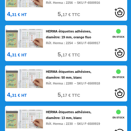
Réf. Herma :
2256
– SKU F-6500916
4,
5,
31
€
HT
17
€
TTC
HERMA étiquettes adhésives,
diamètre: 19 mm, orange fluo
EN STOCK
Réf. Herma :
2254
– SKU F-6500917
4,
5,
31
€
HT
17
€
TTC
HERMA étiquettes adhésives,
diamètre: 50 mm, blanc
EN STOCK
Réf. Herma :
2280
– SKU F-6500918
4,
5,
31
€
HT
17
€
TTC
HERMA étiquettes adhésives,
diamètre: 13 mm, blanc
EN STOCK
Réf. Herma :
2230
– SKU F-6500919