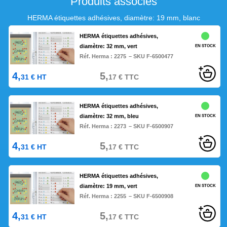
Produits associés
HERMA étiquettes adhésives, diamètre: 19 mm, blanc
HERMA étiquettes adhésives,
diamètre: 32 mm, vert
EN STOCK
Réf. Herma :
2275
– SKU F-6500477
4,
5,
31
€
HT
17
€
TTC
HERMA étiquettes adhésives,
diamètre: 32 mm, bleu
EN STOCK
Réf. Herma :
2273
– SKU F-6500907
4,
5,
31
€
HT
17
€
TTC
HERMA étiquettes adhésives,
diamètre: 19 mm, vert
EN STOCK
Réf. Herma :
2255
– SKU F-6500908
4,
5,
31
€
HT
17
€
TTC