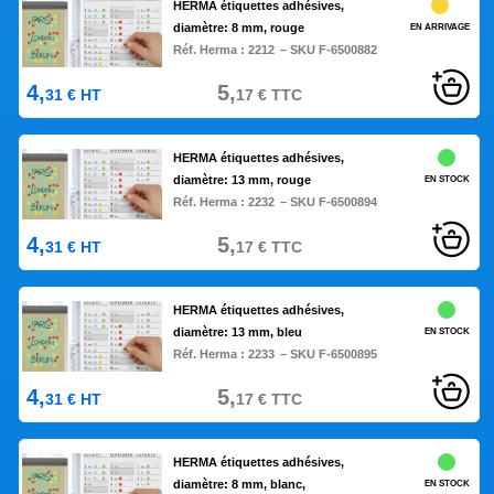
HERMA étiquettes adhésives,
diamètre: 8 mm, rouge
EN ARRIVAGE
Réf. Herma :
2212
– SKU F-6500882
4,
5,
31
€
HT
17
€
TTC
HERMA étiquettes adhésives,
diamètre: 13 mm, rouge
EN STOCK
Réf. Herma :
2232
– SKU F-6500894
4,
5,
31
€
HT
17
€
TTC
HERMA étiquettes adhésives,
diamètre: 13 mm, bleu
EN STOCK
Réf. Herma :
2233
– SKU F-6500895
4,
5,
31
€
HT
17
€
TTC
HERMA étiquettes adhésives,
diamètre: 8 mm, blanc,
EN STOCK