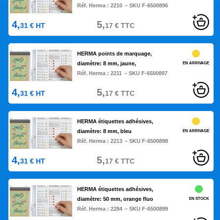
Réf. Herma :
2210
– SKU F-6500896
4,
5,
31
€
HT
17
€
TTC
HERMA points de marquage,
diamètre: 8 mm, jaune,
EN ARRIVAGE
Réf. Herma :
2211
– SKU F-6500897
4,
5,
31
€
HT
17
€
TTC
HERMA étiquettes adhésives,
diamètre: 8 mm, bleu
EN ARRIVAGE
Réf. Herma :
2213
– SKU F-6500898
4,
5,
31
€
HT
17
€
TTC
HERMA étiquettes adhésives,
diamètre: 50 mm, orange fluo
EN STOCK
Réf. Herma :
2284
– SKU F-6500899