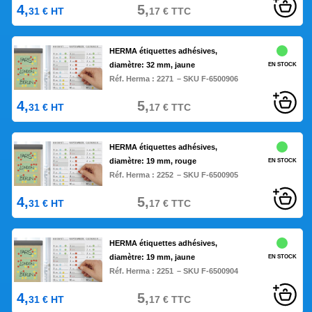
4,
5,
31
€
HT
17
€
TTC
HERMA étiquettes adhésives,
diamètre: 32 mm, jaune
EN STOCK
Réf. Herma :
2271
– SKU F-6500906
4,
5,
31
€
HT
17
€
TTC
HERMA étiquettes adhésives,
diamètre: 19 mm, rouge
EN STOCK
Réf. Herma :
2252
– SKU F-6500905
4,
5,
31
€
HT
17
€
TTC
HERMA étiquettes adhésives,
diamètre: 19 mm, jaune
EN STOCK
Réf. Herma :
2251
– SKU F-6500904
4,
5,
31
€
HT
17
€
TTC