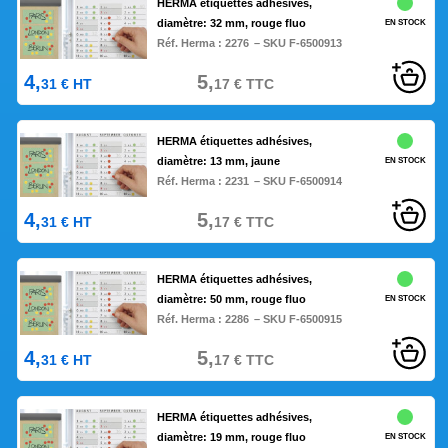
HERMA étiquettes adhésives,
diamètre: 32 mm, rouge fluo
EN STOCK
Réf. Herma :
2276
– SKU F-6500913
4,
5,
31
€
HT
17
€
TTC
HERMA étiquettes adhésives,
diamètre: 13 mm, jaune
EN STOCK
Réf. Herma :
2231
– SKU F-6500914
4,
5,
31
€
HT
17
€
TTC
HERMA étiquettes adhésives,
diamètre: 50 mm, rouge fluo
EN STOCK
Réf. Herma :
2286
– SKU F-6500915
4,
5,
31
€
HT
17
€
TTC
HERMA étiquettes adhésives,
diamètre: 19 mm, rouge fluo
EN STOCK