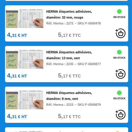
HERMA étiquettes adhésives,
diamètre: 32 mm, rouge
EN STOCK
Réf. Herma :
2272
– SKU F-6500478
4,
5,
31
€
HT
17
€
TTC
HERMA étiquettes adhésives,
diamètre: 13 mm, vert
EN STOCK
Réf. Herma :
2235
– SKU F-6500877
4,
5,
31
€
HT
17
€
TTC
HERMA étiquettes adhésives,
diamètre: 8 mm, vert
EN STOCK
Réf. Herma :
2215
– SKU F-6500879
4,
5,
31
€
HT
17
€
TTC