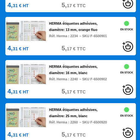
4,
5,
31
€
HT
17
€
TTC
HERMA étiquettes adhésives,
diamètre: 13 mm, orange fluo
EN STOCK
Réf. Herma :
2234
– SKU F-6500901
4,
5,
31
€
HT
17
€
TTC
HERMA étiquettes adhésives,
diamètre: 16 mm, blanc
EN STOCK
Réf. Herma :
2240
– SKU F-6500902
4,
5,
31
€
HT
17
€
TTC
HERMA étiquettes adhésives,
diamètre: 25 mm, blanc
EN STOCK
Réf. Herma :
2260
– SKU F-6500920
4,
5,
31
€
HT
17
€
TTC