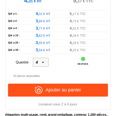
4,
5,
31
€
HT
17
€
TTC
4,
5,
Qté ≥ 1 :
31
€
HT
17
€
TTC
3,
4,
Qté ≥ 2 :
94
€
HT
73
€
TTC
3,
4,
Qté ≥ 4 :
77
€
HT
52
€
TTC
3,
4,
Qté ≥ 10 :
62
€
HT
34
€
TTC
3,
4,
Qté ≥ 20 :
55
€
HT
26
€
TTC
3,
4,
Qté ≥ 30 :
54
€
HT
25
€
TTC
Quantité :
EN STOCK
20 pièces disponibles
Ajouter au panier
Livraison sous 2 à 4 jours
étiquettes multi-usage, rond, grand emballage, contenu: 1.280 pièces,