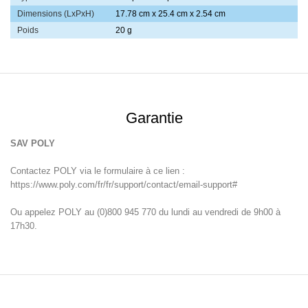
Dimensions (LxPxH)
17.78 cm x 25.4 cm x 2.54 cm
Poids
20 g
Garantie
SAV POLY
Contactez POLY via le formulaire à ce lien :
https://www.poly.com/fr/fr/support/contact/email-support#
Ou appelez POLY au (0)800 945 770 du lundi au vendredi de 9h00 à
17h30.