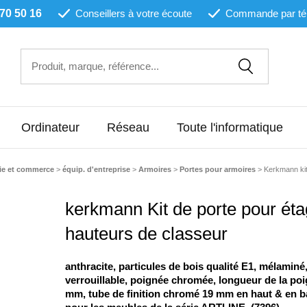
 70 50 16
Conseillers à votre écoute
Commande par té
Ordinateur
Réseau
Toute l'informatique
ie et commerce
>
équip. d'entreprise
>
Armoires
>
Portes pour armoires
>
Kerkmann kit
kerkmann Kit de porte pour éta
hauteurs de classeur
anthracite, particules de bois qualité E1, mélaminé,
verrouillable, poignée chromée, longueur de la poi
mm, tube de finition chromé 19 mm en haut & en b