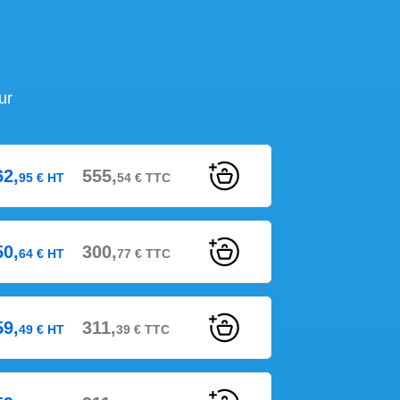
ur
62,
555,
95
€
HT
54
€
TTC
50,
300,
64
€
HT
77
€
TTC
59,
311,
49
€
HT
39
€
TTC