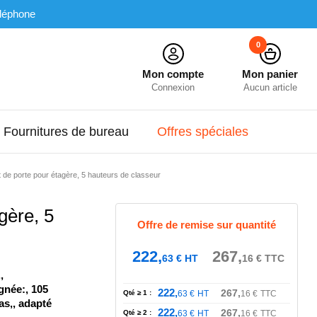
léphone
0
Mon compte
Mon panier
Connexion
Aucun article
Fournitures de bureau
Offres spéciales
 de porte pour étagère, 5 hauteurs de classeur
gère, 5
Offre de remise sur quantité
222,
267,
63
€
HT
16
€
TTC
,
gnée:, 105
222,
267,
Qté ≥ 1 :
63
€
HT
16
€
TTC
as,, adapté
222,
267,
Qté ≥ 2 :
63
€
HT
16
€
TTC