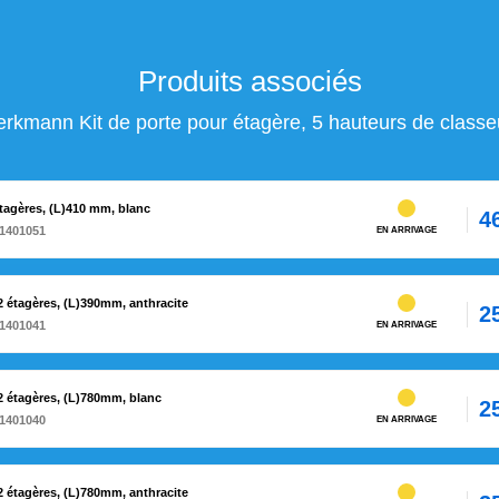
Produits associés
erkmann Kit de porte pour étagère, 5 hauteurs de classe
tagères, (L)410 mm, blanc
4
1401051
EN ARRIVAGE
 étagères, (L)390mm, anthracite
2
1401041
EN ARRIVAGE
 étagères, (L)780mm, blanc
2
1401040
EN ARRIVAGE
 étagères, (L)780mm, anthracite