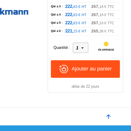
222,
267,
Qté ≥ 3 :
63
€
HT
16
€
TTC
222,
267,
Qté ≥ 4 :
63
€
HT
16
€
TTC
222,
267,
Qté ≥ 5 :
63
€
HT
16
€
TTC
221,
265,
Qté ≥ 6 :
15
€
HT
38
€
TTC
Quantité :
EN ARRIVAGE
Ajouter au panier
délai de 22 jours