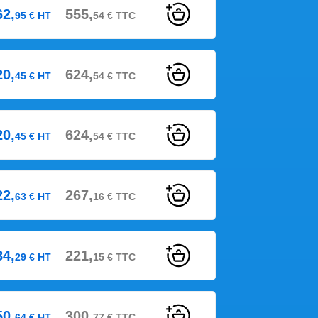
62,
555,
95
€
HT
54
€
TTC
20,
624,
45
€
HT
54
€
TTC
20,
624,
45
€
HT
54
€
TTC
22,
267,
63
€
HT
16
€
TTC
84,
221,
29
€
HT
15
€
TTC
50,
300,
64
€
HT
77
€
TTC