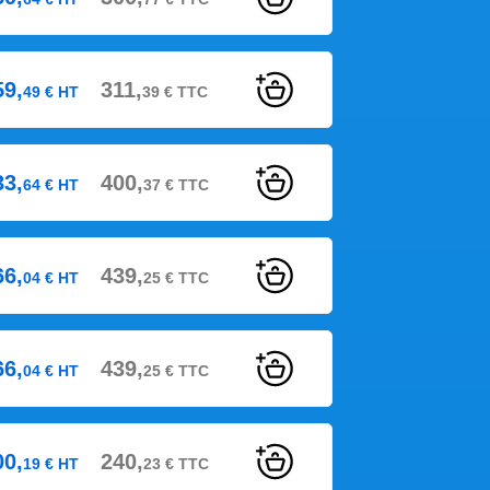
59,
311,
49
€
HT
39
€
TTC
33,
400,
64
€
HT
37
€
TTC
66,
439,
04
€
HT
25
€
TTC
66,
439,
04
€
HT
25
€
TTC
00,
240,
19
€
HT
23
€
TTC