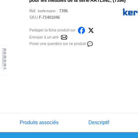
pour les meubles de la série ARTLINE, (7396)
Réf.
kerkmann
:
7396
SKU
F-71401046
Partager la fiche produit sur
Envoyer à un ami
Poser une question sur ce produit
Produits associés
Descriptif