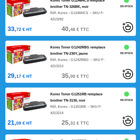
Kores Toner G1246HCS remplace
brother TN-326BK, noir
EN STOCK
Réf. Kores :
G1246HCS
– SKU F-
4213292
33,
40,
72
€
HT
46
€
TTC
Kores Toner G1242RBG remplace
brother TN-230Y, jaune
EN STOCK
Réf. Kores :
G1242RBG
– SKU F-
4213213
29,
35,
17
€
HT
00
€
TTC
Kores Toner G1251RB remplace
brother TN-3130, noir
EN STOCK
Réf. Kores :
G1251RB
– SKU F-
4213214
21,
25,
09
€
HT
31
€
TTC