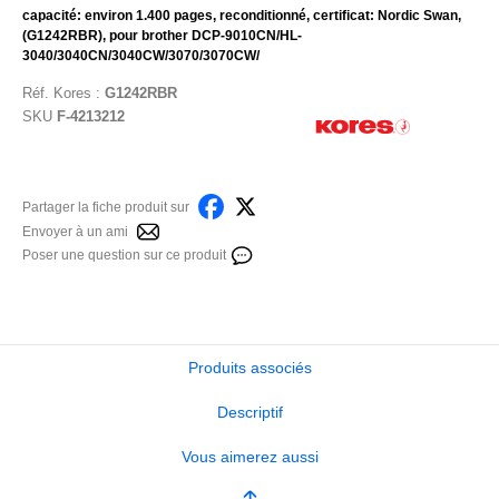
capacité: environ 1.400 pages, reconditionné, certificat: Nordic Swan,
(G1242RBR), pour brother DCP-9010CN/HL-
3040/3040CN/3040CW/3070/3070CW/
Réf.
Kores
:
G1242RBR
SKU
F-4213212
Partager la fiche produit sur
Envoyer à un ami
Poser une question sur ce produit
Produits associés
Descriptif
Vous aimerez aussi