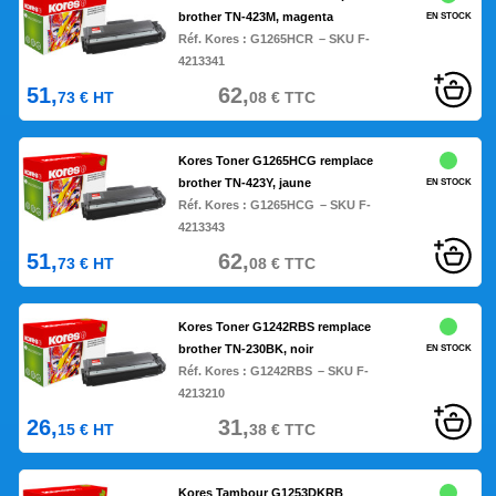
brother TN-423M, magenta
EN STOCK
Réf. Kores :
G1265HCR
– SKU F-
4213341
51,
62,
73
€
HT
08
€
TTC
Kores Toner G1265HCG remplace
brother TN-423Y, jaune
EN STOCK
Réf. Kores :
G1265HCG
– SKU F-
4213343
51,
62,
73
€
HT
08
€
TTC
Kores Toner G1242RBS remplace
brother TN-230BK, noir
EN STOCK
Réf. Kores :
G1242RBS
– SKU F-
4213210
26,
31,
15
€
HT
38
€
TTC
Kores Tambour G1253DKRB