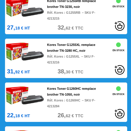
Kores Toner G1255RB remplace
brother TN-3230, noir
EN STOCK
Réf. Kores :
G1255RB
– SKU F-
4213215
27,
32,
18
€
HT
62
€
TTC
Kores Toner G1255XL remplace
brother TN-3280 HC, noir
EN STOCK
Réf. Kores :
G1255XL
– SKU F-
4213216
31,
38,
92
€
HT
30
€
TTC
Kores Toner G1260HC remplace
brother TN-1050, noir
EN STOCK
Réf. Kores :
G1260HC
– SKU F-
4213284
22,
26,
18
€
HT
62
€
TTC