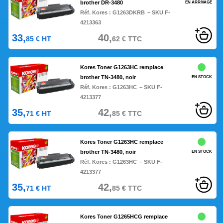
brother DR-3480
EN ARRIVAGE
Réf. Kores :
G1263DKRB
– SKU F-
4213363
33,
40,
85
€
HT
62
€
TTC
Kores Toner G1263HC remplace
brother TN-3480, noir
EN STOCK
Réf. Kores :
G1263HC
– SKU F-
4213377
35,
42,
71
€
HT
85
€
TTC
Kores Toner G1263HC remplace
brother TN-3480, noir
EN STOCK
Réf. Kores :
G1263HC
– SKU F-
4213377
35,
42,
71
€
HT
85
€
TTC
Kores Toner G1265HCG remplace