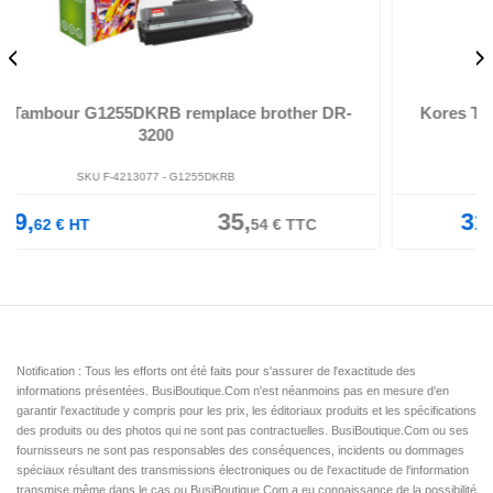
Kores Tambour G1256DKRG remplace brother DR-
2200
SKU F-4213101 -
G1256DKRB
31,
37,
35
€
HT
62
€
TTC
Notification : Tous les efforts ont été faits pour s'assurer de l'exactitude des
informations présentées. BusiBoutique.Com n'est néanmoins pas en mesure d'en
garantir l'exactitude y compris pour les prix, les éditoriaux produits et les spécifications
des produits ou des photos qui ne sont pas contractuelles. BusiBoutique.Com ou ses
fournisseurs ne sont pas responsables des conséquences, incidents ou dommages
spéciaux résultant des transmissions électroniques ou de l'exactitude de l'information
transmise même dans le cas ou BusiBoutique.Com a eu connaissance de la possibilité