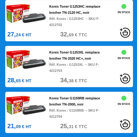
Kores Toner G1253HC remplace
brother TN-2120 HC, noir
EN STOCK
Réf. Kores :
G1253HC
– SKU F-
4212702
27,
32,
24
€
HT
69
€
TTC
Kores Toner G1253XL remplace
brother TN-2020 HC+, noir
EN STOCK
Réf. Kores :
G1253XL
– SKU F-
4212703
28,
34,
65
€
HT
38
€
TTC
Kores Toner G1159RB remplace
brother TN-2000, noir
EN STOCK
Réf. Kores :
G1159RB
– SKU F-
4212704
21,
25,
09
€
HT
31
€
TTC