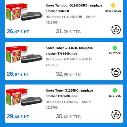
Kores Tambour G1146DKRB remplace
brother DR6000
EN ARRIVAGE
Réf. Kores :
G1146DKRB
– SKU F-
4212966
26,
31,
47
€
HT
76
€
TTC
Kores Toner G1146HC remplace
brother TN-6600, noir
EN STOCK
Réf. Kores :
G1146HC
– SKU F-
4212713
26,
32,
67
€
HT
00
€
TTC
Kores Toner G1255HC remplace
brother TN-3280, noir
EN STOCK
Réf. Kores :
G1255HC
– SKU F-
4212701
29,
35,
68
€
HT
62
€
TTC