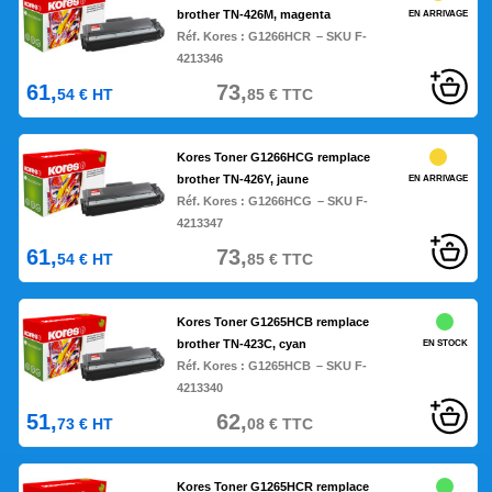
brother TN-426M, magenta
EN ARRIVAGE
Réf. Kores :
G1266HCR
– SKU F-
4213346
61,
73,
54
€
HT
85
€
TTC
Kores Toner G1266HCG remplace
brother TN-426Y, jaune
EN ARRIVAGE
Réf. Kores :
G1266HCG
– SKU F-
4213347
61,
73,
54
€
HT
85
€
TTC
Kores Toner G1265HCB remplace
brother TN-423C, cyan
EN STOCK
Réf. Kores :
G1265HCB
– SKU F-
4213340
51,
62,
73
€
HT
08
€
TTC
Kores Toner G1265HCR remplace