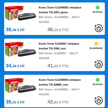
Kores Toner G1245RBG remplace
brother TN-245Y, jaune
EN STOCK
Réf. Kores :
G1245RBG
– SKU F-
4213163
38,
46,
46
€
HT
15
€
TTC
Kores Toner G1259HC remplace
brother TN-3390, noir
EN ARRIVAGE
Réf. Kores :
G1259HC
– SKU F-
4213168
34,
41,
36
€
HT
23
€
TTC
Kores Toner G1244RBS remplace
brother TN-328BK, noir
EN STOCK
Réf. Kores :
G1244RBS
– SKU F-
4213105
35,
42,
51
€
HT
61
€
TTC