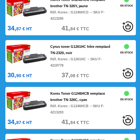
brother TN-326Y, jaune
EN STOCK
Réf. Kores :
G1246HCG
– SKU F-
4213295
34,
41,
87
€
HT
84
€
TTC
Cyrus toner G1261HC frère remplacé
TN-2320, noir
EN STOCK
Réf. Kores :
G1261HC
– SKU F-
4219778
30,
37,
90
€
HT
08
€
TTC
Kores Toner G1246HCB remplace
brother TN-326C, cyan
EN STOCK
Réf. Kores :
G1246HCB
– SKU F-
4213293
34,
41,
87
€
HT
84
€
TTC