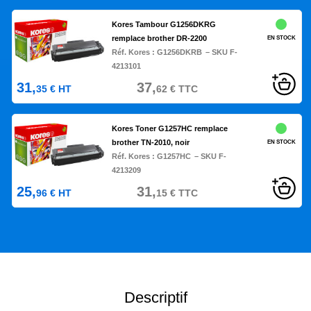
Kores Tambour G1256DKRG
remplace brother DR-2200
EN STOCK
Réf. Kores :
G1256DKRB
– SKU F-
4213101
31,
37,
35
€
HT
62
€
TTC
Kores Toner G1257HC remplace
brother TN-2010, noir
EN STOCK
Réf. Kores :
G1257HC
– SKU F-
4213209
25,
31,
96
€
HT
15
€
TTC
Descriptif