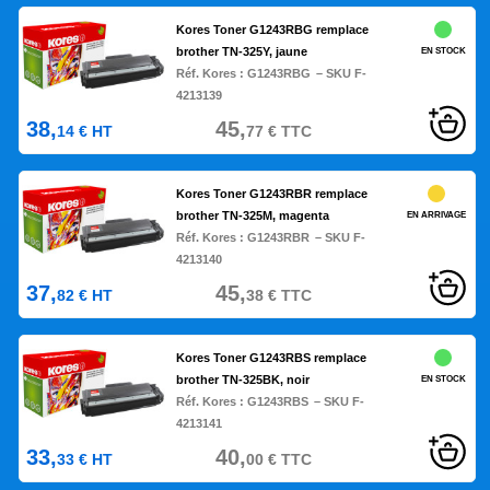
Kores Toner G1243RBG remplace
brother TN-325Y, jaune
EN STOCK
Réf. Kores :
G1243RBG
– SKU F-
4213139
38,
45,
14
€
HT
77
€
TTC
Kores Toner G1243RBR remplace
brother TN-325M, magenta
EN ARRIVAGE
Réf. Kores :
G1243RBR
– SKU F-
4213140
37,
45,
82
€
HT
38
€
TTC
Kores Toner G1243RBS remplace
brother TN-325BK, noir
EN STOCK
Réf. Kores :
G1243RBS
– SKU F-
4213141
33,
40,
33
€
HT
00
€
TTC