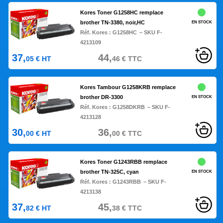
Kores Toner G1258HC remplace
brother TN-3380, noir,HC
EN STOCK
Réf. Kores :
G1258HC
– SKU F-
4213109
37,
44,
05
€
HT
46
€
TTC
Kores Tambour G1258KRB remplace
brother DR-3300
EN STOCK
Réf. Kores :
G1258DKRB
– SKU F-
4213128
30,
36,
00
€
HT
00
€
TTC
Kores Toner G1243RBB remplace
brother TN-325C, cyan
EN STOCK
Réf. Kores :
G1243RBB
– SKU F-
4213138
37,
45,
82
€
HT
38
€
TTC