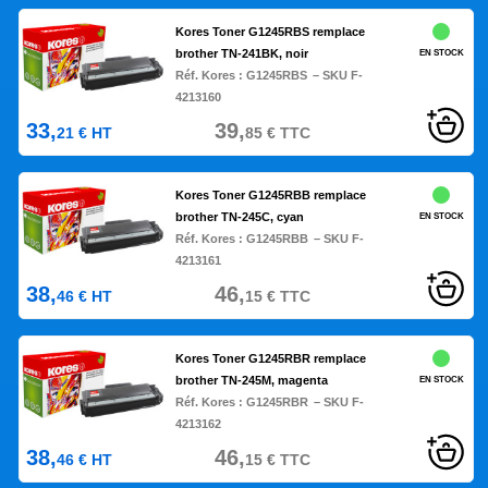
Kores Toner G1245RBS remplace
brother TN-241BK, noir
EN STOCK
Réf. Kores :
G1245RBS
– SKU F-
4213160
33,
39,
21
€
HT
85
€
TTC
Kores Toner G1245RBB remplace
brother TN-245C, cyan
EN STOCK
Réf. Kores :
G1245RBB
– SKU F-
4213161
38,
46,
46
€
HT
15
€
TTC
Kores Toner G1245RBR remplace
brother TN-245M, magenta
EN STOCK
Réf. Kores :
G1245RBR
– SKU F-
4213162
38,
46,
46
€
HT
15
€
TTC