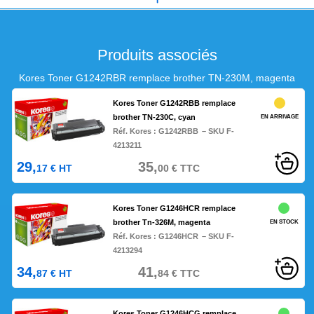
Produits associés
Kores Toner G1242RBR remplace brother TN-230M, magenta
Kores Toner G1242RBB remplace
brother TN-230C, cyan
EN ARRIVAGE
Réf. Kores :
G1242RBB
– SKU F-
4213211
29,
35,
17
€
HT
00
€
TTC
Kores Toner G1246HCR remplace
brother Tn-326M, magenta
EN STOCK
Réf. Kores :
G1246HCR
– SKU F-
4213294
34,
41,
87
€
HT
84
€
TTC
Kores Toner G1246HCG remplace