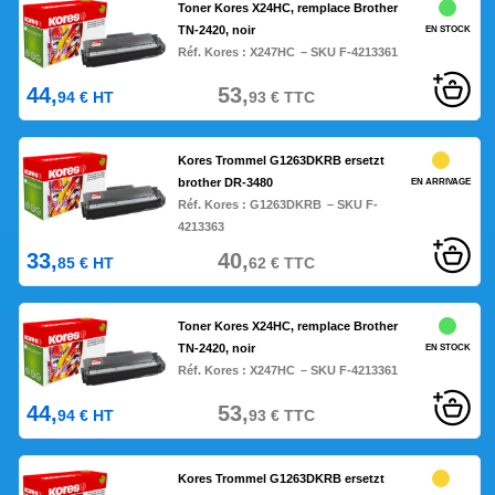
Toner Kores X24HC, remplace Brother
TN-2420, noir
EN STOCK
Réf. Kores :
X247HC
– SKU F-4213361
44,
53,
94
€
HT
93
€
TTC
Kores Trommel G1263DKRB ersetzt
brother DR-3480
EN ARRIVAGE
Réf. Kores :
G1263DKRB
– SKU F-
4213363
33,
40,
85
€
HT
62
€
TTC
Toner Kores X24HC, remplace Brother
TN-2420, noir
EN STOCK
Réf. Kores :
X247HC
– SKU F-4213361
44,
53,
94
€
HT
93
€
TTC
Kores Trommel G1263DKRB ersetzt