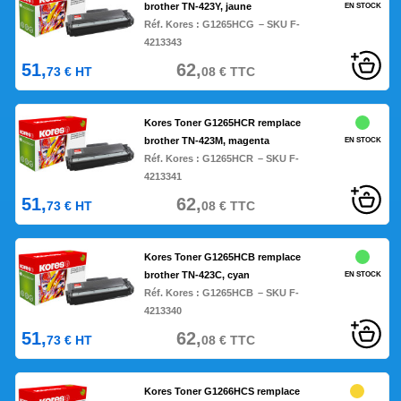
brother TN-423Y, jaune
EN STOCK
Réf. Kores :
G1265HCG
– SKU F-
4213343
51,
62,
73
€
HT
08
€
TTC
Kores Toner G1265HCR remplace
brother TN-423M, magenta
EN STOCK
Réf. Kores :
G1265HCR
– SKU F-
4213341
51,
62,
73
€
HT
08
€
TTC
Kores Toner G1265HCB remplace
brother TN-423C, cyan
EN STOCK
Réf. Kores :
G1265HCB
– SKU F-
4213340
51,
62,
73
€
HT
08
€
TTC
Kores Toner G1266HCS remplace