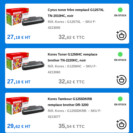
Cyrus toner frère remplacé G1257XL
TN-2010HC, noir
EN STOCK
Réf. Kores :
G1257XL
– SKU F-
4213005
27,
32,
18
€
HT
62
€
TTC
Kores Toner G1256HC remplace
brother TN-2220HC, noir
EN STOCK
Réf. Kores :
G1256HC
– SKU F-
4213060
27,
32,
18
€
HT
62
€
TTC
Kores Tambour G1255DKRB
remplace brother DR-3200
EN STOCK
Réf. Kores :
G1255DKRB
– SKU F-
4213077
29,
35,
62
€
HT
54
€
TTC