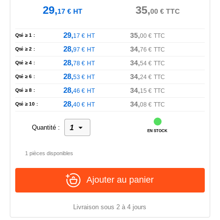
29,
35,
17
€
HT
00
€
TTC
29,
35,
Qté ≥ 1 :
17
€
HT
00
€
TTC
28,
34,
Qté ≥ 2 :
97
€
HT
76
€
TTC
28,
34,
Qté ≥ 4 :
78
€
HT
54
€
TTC
28,
34,
Qté ≥ 6 :
53
€
HT
24
€
TTC
28,
34,
Qté ≥ 8 :
46
€
HT
15
€
TTC
28,
34,
Qté ≥ 10 :
40
€
HT
08
€
TTC
Quantité :
EN STOCK
1 pièces disponibles
Ajouter au panier
Livraison sous 2 à 4 jours