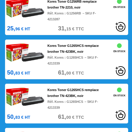
Kores Toner G1256RB remplace
brother TN-2210, noir
EN STOCK
Réf. Kores :
G1256RB
– SKU F-
4213287
25,
31,
96
€
HT
15
€
TTC
Kores Toner G1265HCS remplace
brother TN-423BK, noir
EN STOCK
Réf. Kores :
G1265HCS
– SKU F-
4213339
50,
61,
83
€
HT
00
€
TTC
Kores Toner G1265HCS remplace
brother TN-423BK, noir
EN STOCK
Réf. Kores :
G1265HCS
– SKU F-
4213339
50,
61,
83
€
HT
00
€
TTC