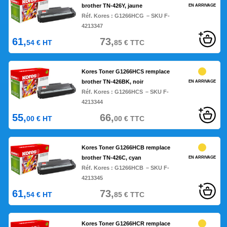
brother TN-426Y, jaune
EN ARRIVAGE
Réf. Kores :
G1266HCG
– SKU F-
4213347
61,
73,
54
€
HT
85
€
TTC
Kores Toner G1266HCS remplace
brother TN-426BK, noir
EN ARRIVAGE
Réf. Kores :
G1266HCS
– SKU F-
4213344
55,
66,
00
€
HT
00
€
TTC
Kores Toner G1266HCB remplace
brother TN-426C, cyan
EN ARRIVAGE
Réf. Kores :
G1266HCB
– SKU F-
4213345
61,
73,
54
€
HT
85
€
TTC
Kores Toner G1266HCR remplace