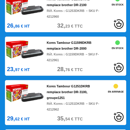
remplace brother DR-2100
EN STOCK
Réf. Kores :
G1253DKRB
– SKU F-
4212960
26,
32,
86
€
HT
23
€
TTC
Kores Tambour G11599DKRB
remplace brother DR-2000
EN STOCK
Réf. Kores :
G1159DKRB
– SKU F-
4212961
23,
28,
97
€
HT
76
€
TTC
Kores Tambour G1251DKRB
remplace brother DR-3100,
EN ARRIVAGE
groupe1251
Réf. Kores :
G1251DKRB
– SKU F-
4212962
29,
35,
62
€
HT
54
€
TTC