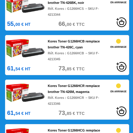
brother TN-426BK, noir
EN ARRIVAGE
Réf. Kores :
G1266HCS
– SKU F-
4213344
55,
66,
00
€
HT
00
€
TTC
Kores Toner G1266HCB remplace
brother TN-426C, cyan
EN ARRIVAGE
Réf. Kores :
G1266HCB
– SKU F-
4213345
61,
73,
54
€
HT
85
€
TTC
Kores Toner G1266HCR remplace
brother TN-426M, magenta
EN ARRIVAGE
Réf. Kores :
G1266HCR
– SKU F-
4213346
61,
73,
54
€
HT
85
€
TTC
Kores Toner G1266HCG remplace