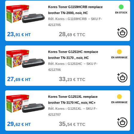
Kores Toner G1159HCRB remplace
brother TN-2000, noir, HC
EN STOCK
Réf. Kores :
G1159HCRB
– SKU F-
4212705
23,
28,
91
€
HT
69
€
TTC
Kores Toner G1251HC remplace
brother TN-3170 , noir, HC
EN ARRIVAGE
Réf. Kores :
G1251HC
– SKU F-
4212706
27,
33,
69
€
HT
23
€
TTC
Kores Toner G1251XL remplace
brother TN-3170 HC, noir, HC+
EN ARRIVAGE
Réf. Kores :
G1251XL
– SKU F-
4212707
29,
35,
62
€
HT
54
€
TTC