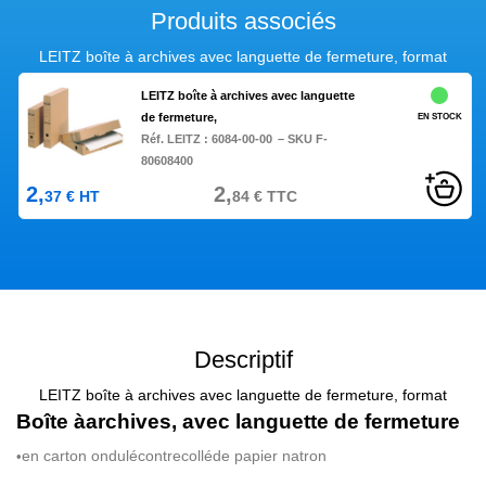
Produits associés
LEITZ boîte à archives avec languette de fermeture, format
LEITZ boîte à archives avec languette
de fermeture,
EN STOCK
Réf. LEITZ :
6084-00-00
– SKU F-
80608400
2,
2,
37
€
HT
84
€
TTC
Descriptif
LEITZ boîte à archives avec languette de fermeture, format
Bo
î
te
à
archives, avec languette de fermeture
en carton ondul
é
contrecoll
é
de papier natron
•