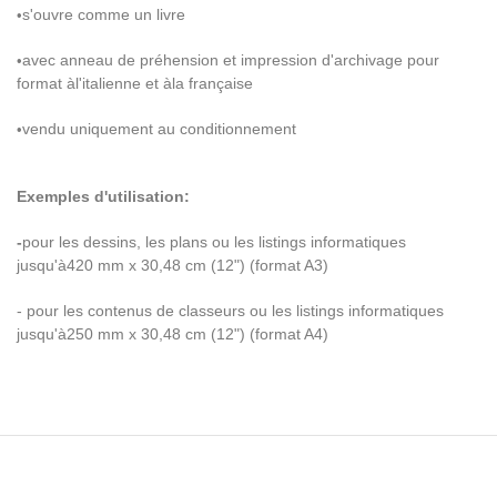
s'ouvre comme un livre
•
avec anneau de pr
é
hension et impression d'archivage pour
•
format
à
l'italienne et
à
la fran
ç
aise
vendu uniquement au conditionnement
•
Exemples d'utilisation:
-
pour les dessins, les plans ou les listings informatiques
jusqu'
à
420 mm x 30,48 cm (12") (format A3)
- pour les contenus de classeurs ou les listings informatiques
jusqu'
à
250 mm x 30,48 cm (12") (format A4)