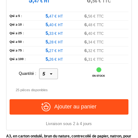
5,
6,
47
€
HT
56
€
TTC
5,
6,
Qté ≥ 5 :
47
€
HT
56
€
TTC
5,
6,
Qté ≥ 10 :
40
€
HT
48
€
TTC
5,
6,
Qté ≥ 25 :
33
€
HT
40
€
TTC
5,
6,
Qté ≥ 50 :
28
€
HT
34
€
TTC
5,
6,
Qté ≥ 75 :
27
€
HT
32
€
TTC
5,
6,
Qté ≥ 100 :
26
€
HT
31
€
TTC
Quantité :
EN STOCK
25 pièces disponibles
Ajouter au panier
Livraison sous 2 à 4 jours
A3, en carton ondulé, brun du nature, contrecollé de papier, natron, pour