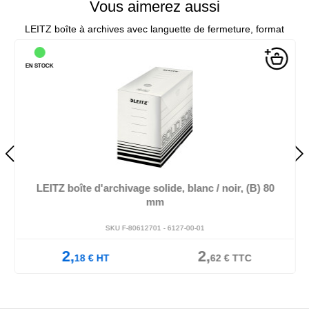
Vous aimerez aussi
LEITZ boîte à archives avec languette de fermeture, format
EN STOCK
LEITZ boîte d'archivage solide, blanc / noir, (B) 80
mm
SKU F-80612701 -
6127-00-01
2,
2,
18
€
HT
62
€
TTC