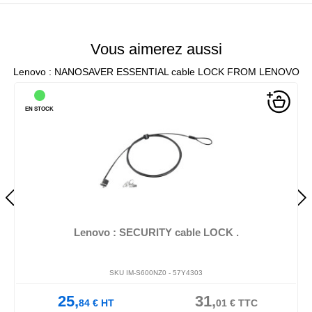
Vous aimerez aussi
Lenovo : NANOSAVER ESSENTIAL cable LOCK FROM LENOVO
EN STOCK
Lenovo : SECURITY cable LOCK .
SKU IM-S600NZ0 -
57Y4303
25,
31,
84
€
HT
01
€
TTC