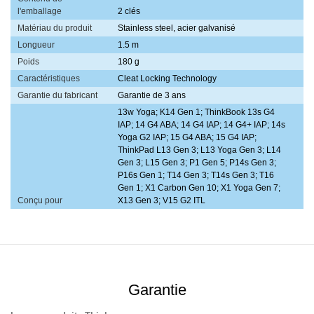
l'emballage
2 clés
Matériau du produit
Stainless steel, acier galvanisé
Longueur
1.5 m
Poids
180 g
Caractéristiques
Cleat Locking Technology
Garantie du fabricant
Garantie de 3 ans
13w Yoga; K14 Gen 1; ThinkBook 13s G4
IAP; 14 G4 ABA; 14 G4 IAP; 14 G4+ IAP; 14s
Yoga G2 IAP; 15 G4 ABA; 15 G4 IAP;
ThinkPad L13 Gen 3; L13 Yoga Gen 3; L14
Gen 3; L15 Gen 3; P1 Gen 5; P14s Gen 3;
P16s Gen 1; T14 Gen 3; T14s Gen 3; T16
Gen 1; X1 Carbon Gen 10; X1 Yoga Gen 7;
Conçu pour
X13 Gen 3; V15 G2 ITL
Garantie