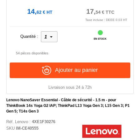
14,
17,
62
€
HT
54
€
TTC
Taxe incluse : DEEE 0.03 HT
Quantité :
EN STOCK
54 pièces disponibles
Ajouter au panier
Livraison sous 24 à 72h
Lenovo NanoSaver Essential - Câble de sécurité - 1.5 m - pour
ThinkBook 14s Yoga G2 IAP; ThinkPad L13 Yoga Gen 3; L15 Gen 3; P1
Gen 5; T14s Gen 3
Réf.
Lenovo
:
4XE1F30276
SKU
IM-CE40555