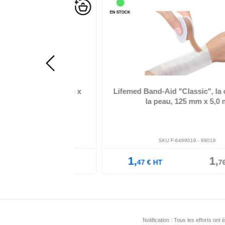
EN STOCK
Matériel: coton, force d'adhérence élevée, résistant, 
de de zinc à forte adhé-,
couvercle de pro...
vo...
parent, 25 mm x
Lifemed Band-Aid "Classic", la couleu
la peau, 125 mm x 5,0 m
-
10008
SKU F-6499019 -
99019
3,
1,
1,
07
€
TTC
47
€
HT
76
€
TTC
Notification : Tous les efforts o