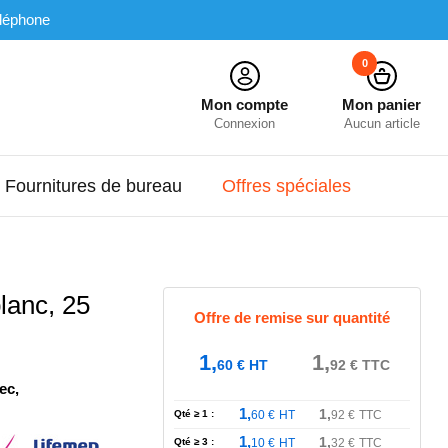
léphone
0
Mon compte
Mon panier
Connexion
Aucun article
Fournitures de bureau
Offres spéciales
lanc, 25
Offre de remise sur quantité
1,
1,
60
€
HT
92
€
TTC
ec,
1,
1,
Qté ≥ 1 :
60
€
HT
92
€
TTC
1,
1,
Qté ≥ 3 :
10
€
HT
32
€
TTC