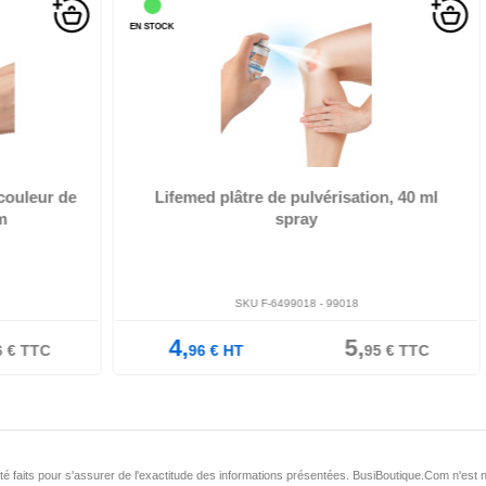
EN STOCK
EN ST
su
avec
Ingrédients: gaz, d'eau et d'alcool, forme un film transparent,
résistant à l...
r de
Lifemed plâtre de pulvérisation, 40 ml
HA
spray
SKU F-6499018 -
99018
4,
5,
96
€
HT
95
€
TTC
nt été faits pour s'assurer de l'exactitude des informations présentées. BusiBoutique.Com n'e