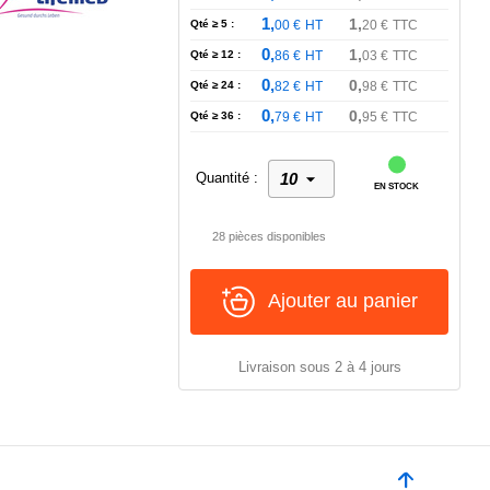
1,
1,
Qté ≥ 5 :
00
€
HT
20
€
TTC
0,
1,
Qté ≥ 12 :
86
€
HT
03
€
TTC
0,
0,
Qté ≥ 24 :
82
€
HT
98
€
TTC
0,
0,
Qté ≥ 36 :
79
€
HT
95
€
TTC
Quantité :
EN STOCK
28 pièces disponibles
Ajouter au panier
Livraison sous 2 à 4 jours