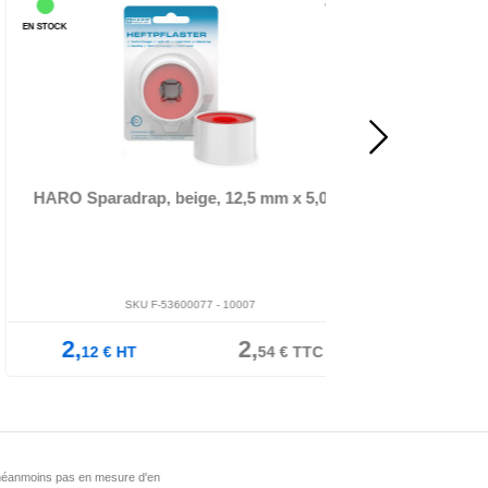
OCK
EN STOCK
rface textile avec colle à l'oxyde de zinc à forte adhé-,
rence, fort pouvo...
surface textile avec co
renc
RO Sparadrap, beige, 12,5 mm x 5,0 m
HARO Sparadrap
SKU F-53600077 -
10007
SKU F
2,
2,
2,
12
€
HT
54
€
TTC
56
€
HT
st néanmoins pas en mesure d'en