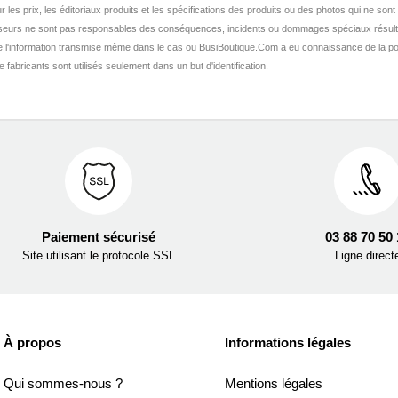
r les prix, les éditoriaux produits et les spécifications des produits ou des photos qui ne sont
seurs ne sont pas responsables des conséquences, incidents ou dommages spéciaux résult
de l'information transmise même dans le cas ou BusiBoutique.Com a eu connaissance de la po
fabricants sont utilisés seulement dans un but d'identification.
Paiement sécurisé
03 88 70 50
Site utilisant le protocole SSL
Ligne direct
À propos
Informations légales
Qui sommes-nous ?
Mentions légales