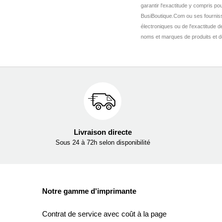
garantir l'exactitude y compris pou
BusiBoutique.Com ou ses fournis
électroniques ou de l'exactitude 
noms et marques de produits et de 
Livraison directe
Sous 24 à 72h selon disponibilité
Notre gamme d'imprimante
Contrat de service avec coût à la page