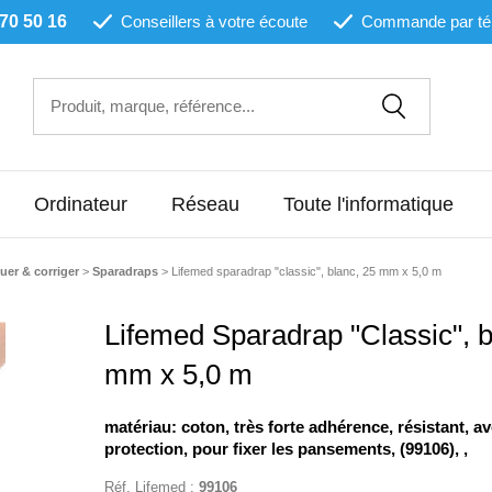
 70 50 16
Conseillers à votre écoute
Commande par té
Ordinateur
Réseau
Toute l'informatique
er & corriger
>
Sparadraps
>
Lifemed sparadrap "classic", blanc, 25 mm x 5,0 m
Lifemed Sparadrap "Classic", b
mm x 5,0 m
matériau: coton, très forte adhérence, résistant, av
protection, pour fixer les pansements, (99106), ,
Réf.
Lifemed
:
99106