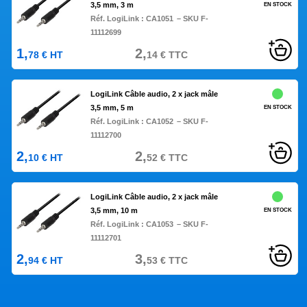
3,5 mm, 3 m
EN STOCK
Réf. LogiLink :
CA1051
– SKU F-
11112699
1,
2,
78
€
HT
14
€
TTC
LogiLink Câble audio, 2 x jack mâle
3,5 mm, 5 m
EN STOCK
Réf. LogiLink :
CA1052
– SKU F-
11112700
2,
2,
10
€
HT
52
€
TTC
LogiLink Câble audio, 2 x jack mâle
3,5 mm, 10 m
EN STOCK
Réf. LogiLink :
CA1053
– SKU F-
11112701
2,
3,
94
€
HT
53
€
TTC