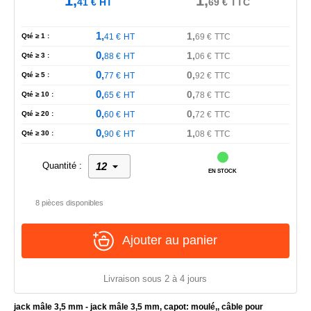
1,
1,
41
€
HT
69
€
TTC
1,
1,
Qté ≥ 1 :
41
€
HT
69
€
TTC
0,
1,
Qté ≥ 3 :
88
€
HT
06
€
TTC
0,
0,
Qté ≥ 5 :
77
€
HT
92
€
TTC
0,
0,
Qté ≥ 10 :
65
€
HT
78
€
TTC
0,
0,
Qté ≥ 20 :
60
€
HT
72
€
TTC
0,
1,
Qté ≥ 30 :
90
€
HT
08
€
TTC
Quantité :
EN STOCK
8 pièces disponibles
Ajouter au panier
Livraison sous 2 à 4 jours
jack mâle 3,5 mm - jack mâle 3,5 mm, capot: moulé,, câble pour