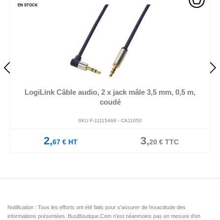
EN STOCK
LogiLink Câble audio, 2 x jack mâle 3,5 mm, 0,5 m,
coudé
SKU F-11115466 -
CA11050
2,
3,
67
€
HT
20
€
TTC
Notification : Tous les efforts ont été faits pour s'assurer de l'exactitude des
informations présentées. BusiBoutique.Com n'est néanmoins pas en mesure d'en