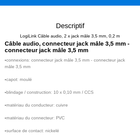
Descriptif
LogiLink Câble audio, 2 x jack mâle 3,5 mm, 0,2 m
C
â
ble audio, connecteur jack m
â
le 3,5 mm -
connecteur jack m
â
le 3,5 mm
connexions: connecteur jack m
â
le 3,5 mm - connecteur jack
•
m
â
le 3,5 mm
capot: moul
é
•
blindage / construction: 10 x 0,10 mm / CCS
•
mat
é
riau du conducteur: cuivre
•
mat
é
riau du connecteur: PVC
•
surface de contact: nickel
é
•