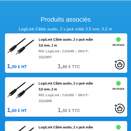
Produits associés
LogiLink Câble audio, 2 x jack mâle 3,5 mm, 0,2 m
LogiLink Câble audio, 2 x jack mâle
3,5 mm, 1 m
EN STOCK
Réf. LogiLink :
CA1049
– SKU F-
11112697
1,
1,
50
€
HT
80
€
TTC
LogiLink Câble audio, 2 x jack mâle
3,5 mm, 2 m
EN STOCK
Réf. LogiLink :
CA1050
– SKU F-
11112698
1,
1,
60
€
HT
92
€
TTC
LogiLink Câble audio, 2 x jack mâle