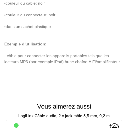
couleur du c
â
ble: noir
•
couleur du connecteur: noir
•
dans un sachet plastique
•
Exemple d'utilisation:
- c
â
ble pour connecter les appareils portables tels que les
lecteurs MP3 (par exemple iPod)
à
une cha
î
ne HiFi/amplificateur
Vous aimerez aussi
LogiLink Câble audio, 2 x jack mâle 3,5 mm, 0,2 m