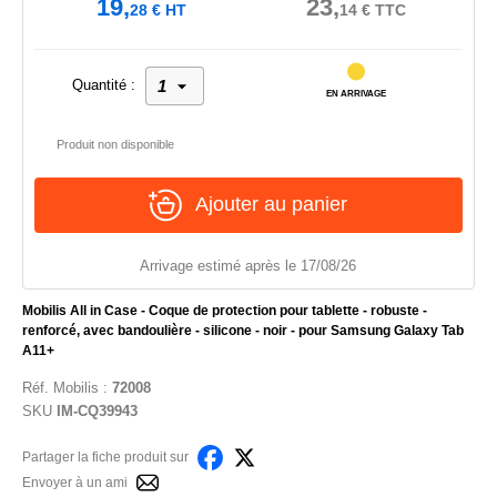
19,
23,
28
€
HT
14
€
TTC
Quantité :
EN ARRIVAGE
Produit non disponible
Ajouter au panier
Arrivage estimé après le 17/08/26
Mobilis All in Case - Coque de protection pour tablette - robuste -
renforcé, avec bandoulière - silicone - noir - pour Samsung Galaxy Tab
A11+
Réf.
Mobilis
:
72008
SKU
IM-CQ39943
Partager la fiche produit sur
Envoyer à un ami