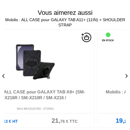
Vous aimerez aussi
Mobilis : ALL CASE pour GALAXY TAB A11+ (11IN) + SHOULDER
STRAP
EN STOCK
Y TAB A9+ (SM-
Mobilis : ALL CASE pour GALAXY TA
X216 /
GALAXY TAB ACTIVE3 8I
1
SKU IM-CO24780 -
072002
21,
19,
23,
76
€
TTC
28
€
HT