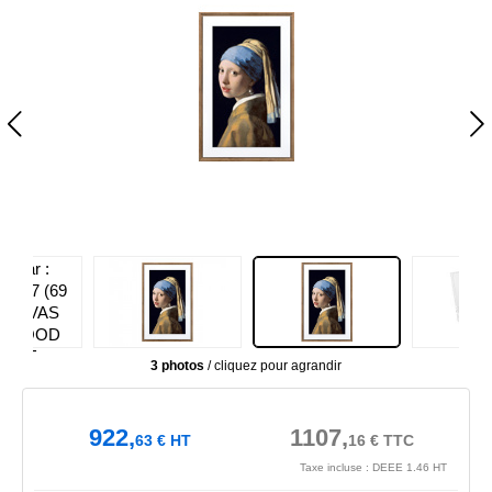
3 photos
/ cliquez pour agrandir
922,
1107,
63
€
HT
16
€
TTC
Taxe incluse : DEEE 1.46 HT