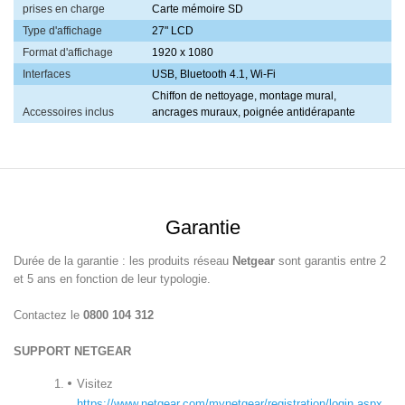
prises en charge
Carte mémoire SD
Type d'affichage
27" LCD
Format d'affichage
1920 x 1080
Interfaces
USB, Bluetooth 4.1, Wi-Fi
Chiffon de nettoyage, montage mural,
Accessoires inclus
ancrages muraux, poignée antidérapante
Garantie
Durée de la garantie : les produits réseau
Netgear
sont garantis entre 2
et 5 ans en fonction de leur typologie.
Contactez le
0800 104 312
SUPPORT NETGEAR
Visitez
https://www.netgear.com/mynetgear/registration/login.aspx