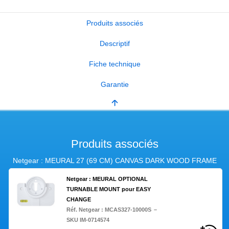
Produits associés
Descriptif
Fiche technique
Garantie
Produits associés
Netgear : MEURAL 27 (69 CM) CANVAS DARK WOOD FRAME
Netgear : MEURAL OPTIONAL
TURNABLE MOUNT pour EASY
CHANGE
Réf. Netgear :
MCAS327-10000S
–
SKU IM-0714574