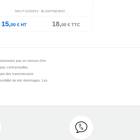
SKU F-5102653 -
BL2007WZ-BOX
SKU F-51
15,
18,
15,
00
€
HT
00
€
TTC
00
€
HT
st néanmoins pas en mesure d'en
 pas contractuelles.
ant des transmissions
ssibilité de tels dommages. Les