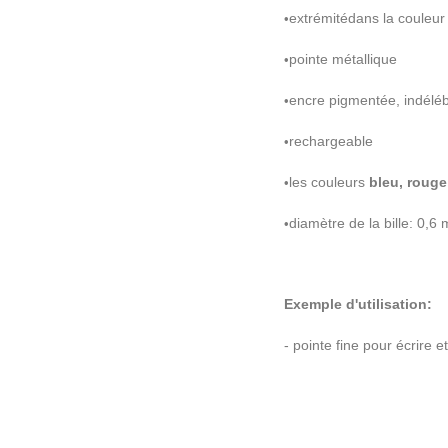
extr
é
mit
é
dans la couleur
•
pointe m
é
tallique
•
encre pigment
é
e, ind
é
l
é
b
•
rechargeable
•
les couleurs
bleu, rouge
•
diam
è
tre de la bille: 0,6
•
Exemple d'utilisation:
- pointe fine pour
é
crire e