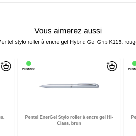
Vous aimerez aussi
Pentel stylo roller à encre gel Hybrid Gel Grip K116, roug
EN STOCK
EN ST
largeur de tracé: 0,35 mm, couleur de tracé: noir, corps,
l
élégant en métal ...
ier
s,
Pentel EnerGel Stylo roller à encre gel Hi-
Pe
Class, brun