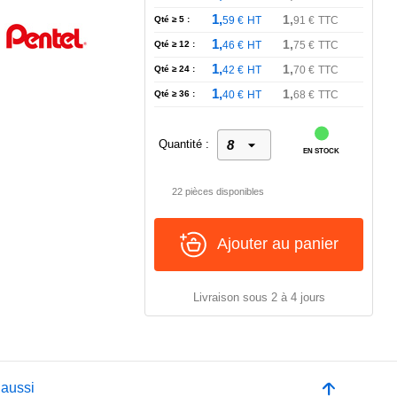
1,
1,
Qté ≥ 5 :
59
€
HT
91
€
TTC
1,
1,
Qté ≥ 12 :
46
€
HT
75
€
TTC
1,
1,
Qté ≥ 24 :
42
€
HT
70
€
TTC
1,
1,
Qté ≥ 36 :
40
€
HT
68
€
TTC
Quantité :
EN STOCK
22 pièces disponibles
Ajouter au panier
Livraison sous 2 à 4 jours
 aussi