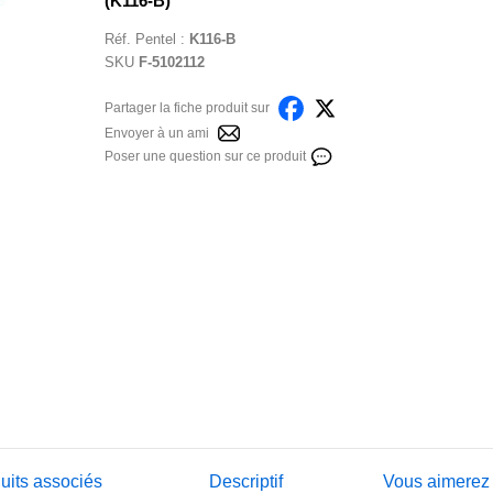
(K116-B)
Réf.
Pentel
:
K116-B
SKU
F-5102112
Partager la fiche produit sur
Envoyer à un ami
Poser une question sur ce produit
uits associés
Descriptif
Vous aimerez