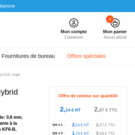
léphone
0
Mon compte
Mon panier
Connexion
Aucun article
Fournitures de bureau
Offres spéciales
rip k116, rouge
Hybrid
Offre de remise sur quantité
2,
2,
14
€
HT
57
€
TTC
le: 0,6 mm,
ante à la
2,
2,
Qté ≥ 1 :
14
€
HT
57
€
TTC
e KF6-B,
1,
2,
Qté ≥ 3 :
74
€
HT
09
€
TTC