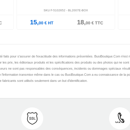
SKU F-5102652 -
BL2007E-BOX
15,
18,
C
00
€
HT
00
€
TTC
nt été faits pour s'assurer de l'exactitude des informations présentées. BusiBoutique.Com n'e
r les prix, les éditoriaux produits et les spécifications des produits ou des photos qui ne sont
seurs ne sont pas responsables des conséquences, incidents ou dommages spéciaux résult
de l'information transmise même dans le cas ou BusiBoutique.Com a eu connaissance de la po
fabricants sont utilisés seulement dans un but d'identification.