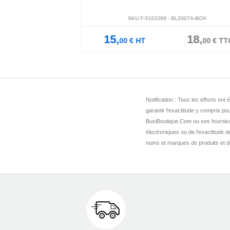
2007S-BOX
SKU F-5102269 -
BL2007A-BOX
18,
15,
18,
00
€
TTC
00
€
HT
00
€
TT
Notification : Tous les efforts o
garantir l'exactitude y compris pou
BusiBoutique.Com ou ses fournis
électroniques ou de l'exactitude 
noms et marques de produits et de 