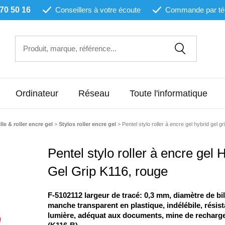
 70 50 16
Conseillers à votre écoute
Commande par té
Ordinateur
Réseau
Toute l'informatique
lle & roller encre gel
>
Stylos roller encre gel
>
Pentel stylo roller à encre gel hybrid gel g
Pentel stylo roller à encre gel 
Gel Grip K116, rouge
F-5102112 largeur de tracé: 0,3 mm, diamètre de bil
manche transparent en plastique, indélébile, résist
lumière, adéquat aux documents, mine de recharg