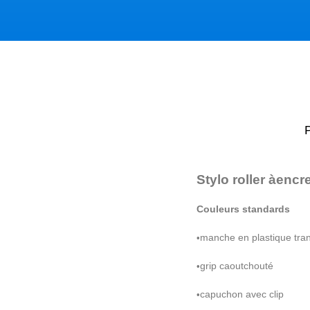
Stylo roller
à
encre
Couleurs standards
manche en plastique tra
•
grip caoutchout
é
•
capuchon avec clip
•