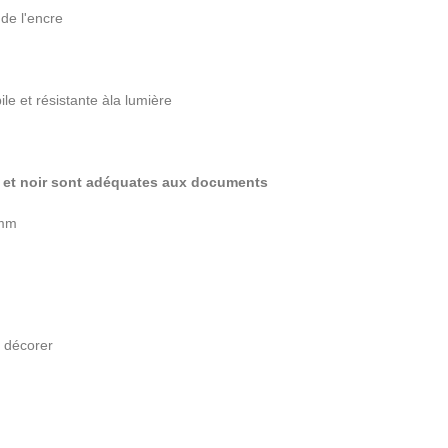
 de l'encre
ile et r
é
sistante
à
la lumi
è
re
 et noir sont ad
é
quates aux documents
 mm
t d
é
corer