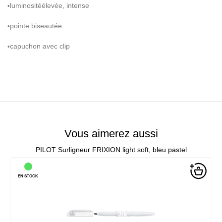
luminosit
é
é
lev
é
e, intense
•
pointe biseaut
é
e
•
capuchon avec clip
•
Vous aimerez aussi
PILOT Surligneur FRIXION light soft, bleu pastel
EN STOCK