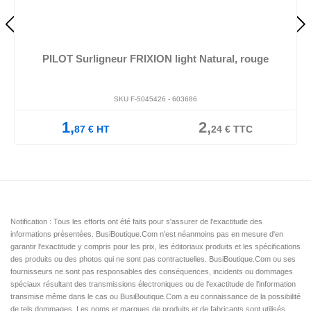
PILOT Surligneur FRIXION light Natural, rouge
SKU F-5045426 -
603686
1,
2,
87
€
HT
24
€
TTC
Notification : Tous les efforts ont été faits pour s'assurer de l'exactitude des
informations présentées. BusiBoutique.Com n'est néanmoins pas en mesure d'en
garantir l'exactitude y compris pour les prix, les éditoriaux produits et les spécifications
des produits ou des photos qui ne sont pas contractuelles. BusiBoutique.Com ou ses
fournisseurs ne sont pas responsables des conséquences, incidents ou dommages
spéciaux résultant des transmissions électroniques ou de l'exactitude de l'information
transmise même dans le cas ou BusiBoutique.Com a eu connaissance de la possibilité
de tels dommages. Les noms et marques de produits et de fabricants sont utilisés