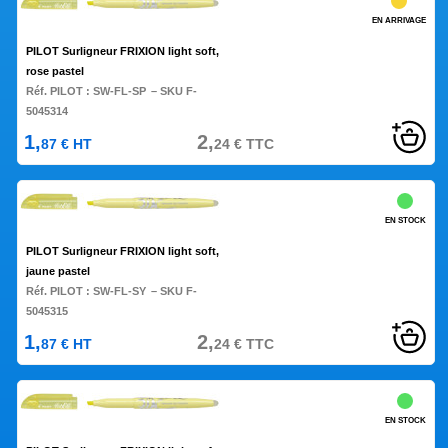
EN ARRIVAGE
PILOT Surligneur FRIXION light soft,
rose pastel
Réf. PILOT :
SW-FL-SP
– SKU F-
5045314
1,
2,
87
€
HT
24
€
TTC
EN STOCK
PILOT Surligneur FRIXION light soft,
jaune pastel
Réf. PILOT :
SW-FL-SY
– SKU F-
5045315
1,
2,
87
€
HT
24
€
TTC
EN STOCK