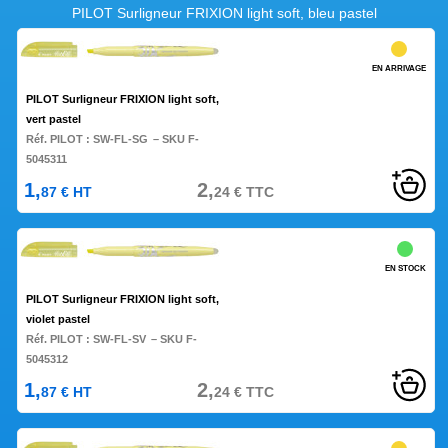
PILOT Surligneur FRIXION light soft, bleu pastel
EN ARRIVAGE
PILOT Surligneur FRIXION light soft,
vert pastel
Réf. PILOT :
SW-FL-SG
– SKU F-
5045311
1,
2,
87
€
HT
24
€
TTC
EN STOCK
PILOT Surligneur FRIXION light soft,
violet pastel
Réf. PILOT :
SW-FL-SV
– SKU F-
5045312
1,
2,
87
€
HT
24
€
TTC