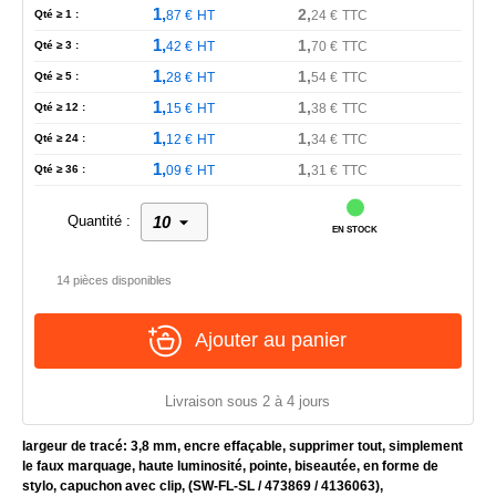
1,
2,
Qté ≥ 1 :
87
€
HT
24
€
TTC
1,
1,
Qté ≥ 3 :
42
€
HT
70
€
TTC
1,
1,
Qté ≥ 5 :
28
€
HT
54
€
TTC
1,
1,
Qté ≥ 12 :
15
€
HT
38
€
TTC
1,
1,
Qté ≥ 24 :
12
€
HT
34
€
TTC
1,
1,
Qté ≥ 36 :
09
€
HT
31
€
TTC
Quantité :
EN STOCK
14 pièces disponibles
Ajouter au panier
Livraison sous 2 à 4 jours
largeur de tracé: 3,8 mm, encre effaçable, supprimer tout, simplement
le faux marquage, haute luminosité, pointe, biseautée, en forme de
stylo, capuchon avec clip, (SW-FL-SL / 473869 / 4136063),