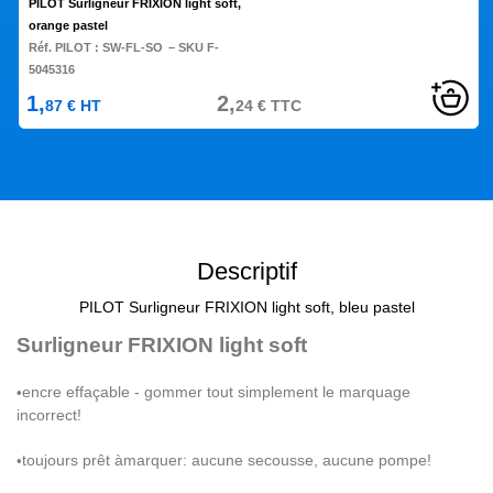
PILOT Surligneur FRIXION light soft,
orange pastel
Réf. PILOT :
SW-FL-SO
– SKU F-
5045316
1,
2,
87
€
HT
24
€
TTC
Descriptif
PILOT Surligneur FRIXION light soft, bleu pastel
Surligneur FRIXION light soft
encre effa
ç
able - gommer tout simplement le marquage
•
incorrect!
toujours pr
ê
t
à
marquer: aucune secousse, aucune pompe!
•