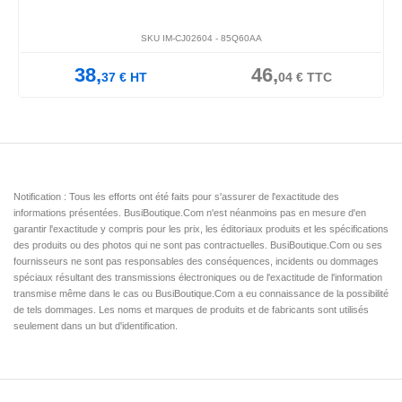
SKU IM-CJ02604 -
85Q60AA
38,
46,
37
€
HT
04
€
TTC
Notification : Tous les efforts ont été faits pour s'assurer de l'exactitude des
informations présentées. BusiBoutique.Com n'est néanmoins pas en mesure d'en
garantir l'exactitude y compris pour les prix, les éditoriaux produits et les spécifications
des produits ou des photos qui ne sont pas contractuelles. BusiBoutique.Com ou ses
fournisseurs ne sont pas responsables des conséquences, incidents ou dommages
spéciaux résultant des transmissions électroniques ou de l'exactitude de l'information
transmise même dans le cas ou BusiBoutique.Com a eu connaissance de la possibilité
de tels dommages. Les noms et marques de produits et de fabricants sont utilisés
seulement dans un but d'identification.