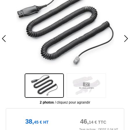
2 photos
/ cliquez pour agrandir
38,
46,
45
€
HT
14
€
TTC
Taxe incluse : DEEE 0.04 HT