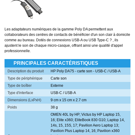
Les adaptateurs numériques de la gamme Poly DA permettent aux
collaborateurs des centres de contacts de bénéficier d'un son clair à domicile
comme au bureau. Dotés de connexions USB-A ou USB Type-C ? , ils
ajustent le son de chaque micro-casque, offrant ainsi une qualité d'appel
professionnelle.
PRINCIPALES CARACTÉRISTIQUES
Description du produit
HP Poly DA75 - carte son - USB-C / USB-A
Type de périphérique
Carte son
Type de boîtier
Externe
Type d'interface
USB-C / USB-A
Dimensions (LxPxH)
9 cm x 15 cm x 2.7 cm
Poids
38 g
OMEN 40L by HP; Victus by HP Laptop 15,
16; Elite x360; EliteBook 830 G10; Laptop 14,
14s, 15, 15S, 17; Pavilion Aero Laptop 13;
Pavilion Plus Laptop 14, 16; Pavilion x360