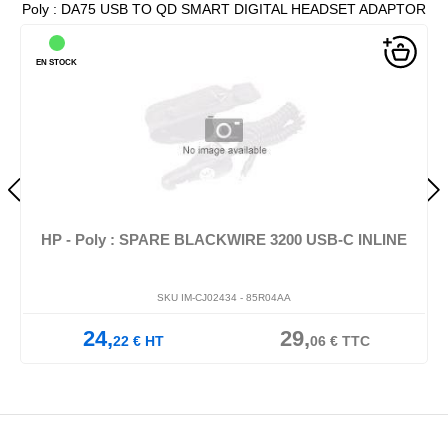
Poly : DA75 USB TO QD SMART DIGITAL HEADSET ADAPTOR
EN STOCK
HP - Poly : SPARE BLACKWIRE 3200 USB-C INLINE
SKU IM-CJ02434 -
85R04AA
24,
29,
22
€
HT
06
€
TTC