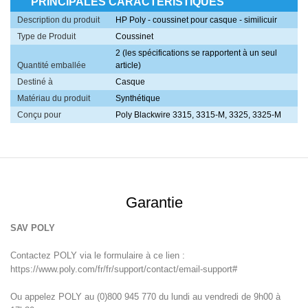
PRINCIPALES CARACTÉRISTIQUES
Description du produit
HP Poly - coussinet pour casque - similicuir
Type de Produit
Coussinet
2 (les spécifications se rapportent à un seul
Quantité emballée
article)
Destiné à
Casque
Matériau du produit
Synthétique
Conçu pour
Poly Blackwire 3315, 3315-M, 3325, 3325-M
Garantie
SAV POLY
Contactez POLY via le formulaire à ce lien :
https://www.poly.com/fr/fr/support/contact/email-support#
Ou appelez POLY au (0)800 945 770 du lundi au vendredi de 9h00 à