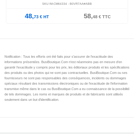
SKU IM-CM64334 -
B0VR7AA#ABB
48,
58,
73
€
HT
48
€
TTC
Notification : Tous les efforts ont été faits pour s'assurer de l'exactitude des
informations présentées. BusiBoutique.Com n'est néanmoins pas en mesure d'en
garantir l'exactitude y compris pour les prix, les éditoriaux produits et les spécifications
des produits ou des photos qui ne sont pas contractuelles. BusiBoutique.Com ou ses
fournisseurs ne sont pas responsables des conséquences, incidents ou dommages
spéciaux résultant des transmissions électroniques ou de l'exactitude de l'information
transmise même dans le cas ou BusiBoutique.Com a eu connaissance de la possibilité
de tels dommages. Les noms et marques de produits et de fabricants sont utilisés
seulement dans un but d'identification.