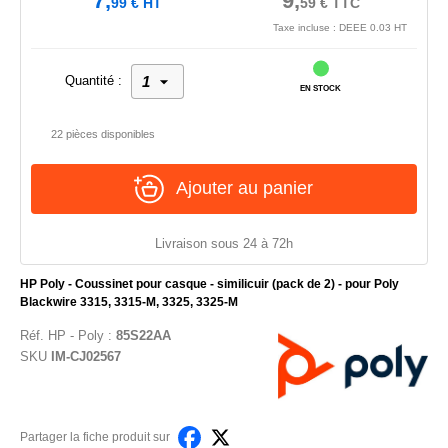
7,
9,
99
€
HT
59
€
TTC
Taxe incluse : DEEE 0.03 HT
Quantité :
EN STOCK
22 pièces disponibles
Ajouter au panier
Livraison sous 24 à 72h
HP Poly - Coussinet pour casque - similicuir (pack de 2) - pour Poly
Blackwire 3315, 3315-M, 3325, 3325-M
Réf.
HP - Poly
:
85S22AA
SKU
IM-CJ02567
Partager la fiche produit sur