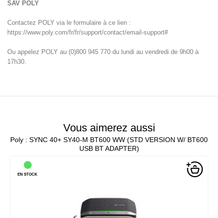
SAV POLY
Contactez POLY via le formulaire à ce lien :
https://www.poly.com/fr/fr/support/contact/email-support#
Ou appelez POLY au (0)800 945 770 du lundi au vendredi de 9h00 à
17h30.
Vous aimerez aussi
Poly : SYNC 40+ SY40-M BT600 WW (STD VERSION W/ BT600
USB BT ADAPTER)
EN STOCK