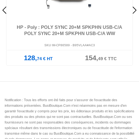
HP - Poly : POLY SYNC 20+M SPKPHN USB-C/A
POLY SYNC 20+M SPKPHN USB-C/A WW
SKU IM-CP86589 -
B95VLAA#AC3
128,
154,
74
€
HT
49
€
TTC
Notification : Tous les efforts ont été faits pour s'assurer de l'exactitude des
informations présentées. BusiBoutique.Com n'est néanmoins pas en mesure d'en
garantir l'exactitude y compris pour les prix, les éditoriaux produits et les spécifications
des produits ou des photos qui ne sont pas contractuelles. BusiBoutique.Com ou ses
fournisseurs ne sont pas responsables des conséquences, incidents ou dommages
spéciaux résultant des transmissions électroniques ou de l'exactitude de l'information
transmise même dans le cas ou BusiBoutique.Com a eu connaissance de la possibilité
de tels dommages. Les noms et marques de produits et de fabricants sont utilisés