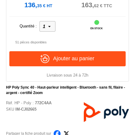
136,
163,
35
€
HT
62
€
TTC
Quantité :
EN STOCK
51 pièces disponibles
Ajouter au panier
Livraison sous 24 à 72h
HP Poly Sync 40 - Haut-parleur intelligent - Bluetooth - sans fil, filaire -
argent - certifié Zoom
Réf.
HP - Poly
:
772C4AA
SKU
IM-CJ02665
Partager la fiche produit sur