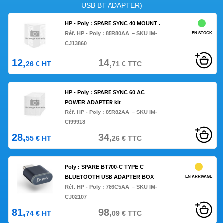
USB BT ADAPTER)
HP - Poly : SPARE SYNC 40 MOUNT .
Réf. HP - Poly :
85R80AA
– SKU IM-
EN STOCK
CJ13860
12,
14,
26
€
HT
71
€
TTC
HP - Poly : SPARE SYNC 60 AC
POWER ADAPTER kit
Réf. HP - Poly :
85R82AA
– SKU IM-
CI99918
28,
34,
55
€
HT
26
€
TTC
Poly : SPARE BT700-C TYPE C
BLUETOOTH USB ADAPTER BOX
EN ARRIVAGE
Réf. HP - Poly :
786C5AA
– SKU IM-
CJ02107
81,
98,
74
€
HT
09
€
TTC