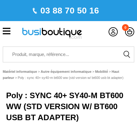
03 88 70 50 16
0
Matériel informatique
>
Autre équipement informatique
>
Mobilité
>
Haut
parleur
>
Poly : sync 40+ sy40-m bt600 ww (std version w/ bt600 usb bt adapter)
Poly : SYNC 40+ SY40-M BT600
WW (STD VERSION W/ BT600
USB BT ADAPTER)