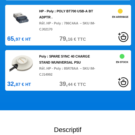
HP - Poly : POLY BT700 USB-A BT
ADPTR .
EN ARRIVAGE
Réf. HP - Poly :
786C4AA
– SKU IM-
CJ02170
65,
79,
97
€
HT
16
€
TTC
Poly : SPARE SYNC 40 CHARGE
STAND WUNIVERSAL PSU
EN STOCK
Réf. HP - Poly :
85R78AA
– SKU IM-
CJ14992
32,
39,
87
€
HT
44
€
TTC
Descriptif