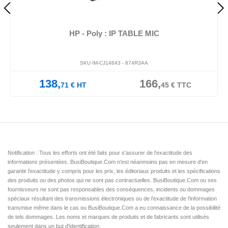
HP - Poly : IP TABLE MIC
SKU IM-CJ14643 -
874R3AA
138,
166,
71
€
HT
45
€
TTC
Notification : Tous les efforts ont été faits pour s'assurer de l'exactitude des
informations présentées. BusiBoutique.Com n'est néanmoins pas en mesure d'en
garantir l'exactitude y compris pour les prix, les éditoriaux produits et les spécifications
des produits ou des photos qui ne sont pas contractuelles. BusiBoutique.Com ou ses
fournisseurs ne sont pas responsables des conséquences, incidents ou dommages
spéciaux résultant des transmissions électroniques ou de l'exactitude de l'information
transmise même dans le cas ou BusiBoutique.Com a eu connaissance de la possibilité
de tels dommages. Les noms et marques de produits et de fabricants sont utilisés
seulement dans un but d'identification.