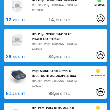
HP - Poly : SPARE SYNC 40 MOUNT .
Réf. HP - Poly :
85R80AA
– SKU IM-
EN STOCK
CJ13860
12,
14,
26
€
HT
71
€
TTC
HP - Poly : SPARE SYNC 60 AC
POWER ADAPTER kit
Réf. HP - Poly :
85R82AA
– SKU IM-
CI99918
28,
34,
55
€
HT
26
€
TTC
Poly : SPARE BT700-C TYPE C
BLUETOOTH USB ADAPTER BOX
EN ARRIVAGE
Réf. HP - Poly :
786C5AA
– SKU IM-
CJ02107
81,
98,
74
€
HT
09
€
TTC
HP - Poly : POLY BT700 USB-A BT