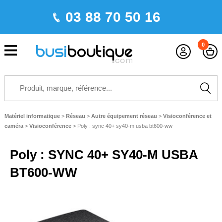
03 88 70 50 16
0
Matériel informatique
>
Réseau
>
Autre équipement réseau
>
Visioconférence et
caméra
>
Visioconférence
>
Poly : sync 40+ sy40-m usba bt600-ww
Poly : SYNC 40+ SY40-M USBA
BT600-WW