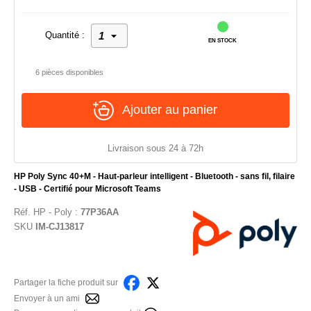
Quantité :
EN STOCK
6 pièces disponibles
Ajouter au panier
Livraison sous 24 à 72h
HP Poly Sync 40+M - Haut-parleur intelligent - Bluetooth - sans fil, filaire
- USB - Certifié pour Microsoft Teams
Réf.
HP - Poly
:
77P36AA
SKU
IM-CJ13817
Partager la fiche produit sur
Envoyer à un ami