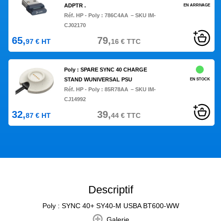
ADPTR .
EN ARRIVAGE
Réf. HP - Poly :
786C4AA
– SKU IM-
CJ02170
65,
79,
97
€
HT
16
€
TTC
Poly : SPARE SYNC 40 CHARGE
STAND WUNIVERSAL PSU
EN STOCK
Réf. HP - Poly :
85R78AA
– SKU IM-
CJ14992
32,
39,
87
€
HT
44
€
TTC
Descriptif
Poly : SYNC 40+ SY40-M USBA BT600-WW
Galerie