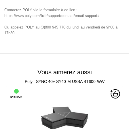
Contactez POLY via le formulaire à ce lien :
https://www.poly.com/fr/fr/support/contact/email-support#
Ou appelez POLY au (0)800 945 770 du lundi au vendredi de 9h00 à
17h30.
Vous aimerez aussi
Poly : SYNC 40+ SY40-M USBA BT600-WW
EN STOCK