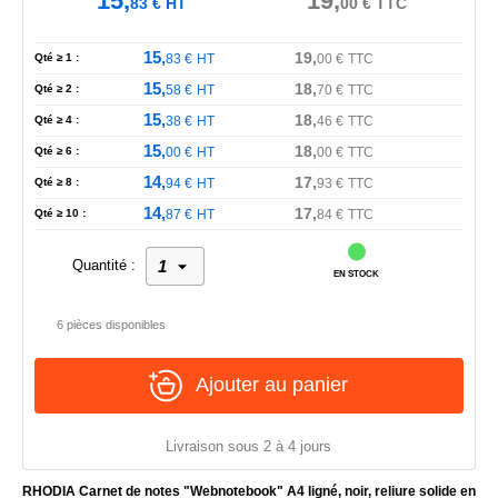
15,
19,
83
€
HT
00
€
TTC
15,
19,
Qté ≥ 1 :
83
€
HT
00
€
TTC
15,
18,
Qté ≥ 2 :
58
€
HT
70
€
TTC
15,
18,
Qté ≥ 4 :
38
€
HT
46
€
TTC
15,
18,
Qté ≥ 6 :
00
€
HT
00
€
TTC
14,
17,
Qté ≥ 8 :
94
€
HT
93
€
TTC
14,
17,
Qté ≥ 10 :
87
€
HT
84
€
TTC
Quantité :
EN STOCK
6 pièces disponibles
Ajouter au panier
Livraison sous 2 à 4 jours
RHODIA Carnet de notes "Webnotebook" A4 ligné, noir, reliure solide en