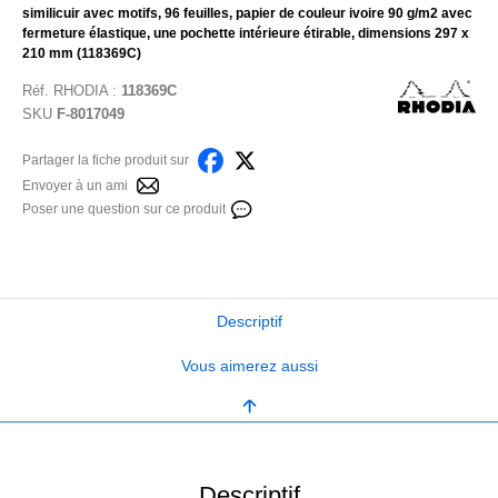
similicuir avec motifs, 96 feuilles, papier de couleur ivoire 90 g/m2 avec
fermeture élastique, une pochette intérieure étirable, dimensions 297 x
210 mm (118369C)
Réf.
RHODIA
:
118369C
SKU
F-8017049
Partager la fiche produit sur
Envoyer à un ami
Poser une question sur ce produit
Descriptif
Vous aimerez aussi
Descriptif