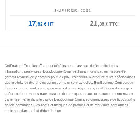
SKU F-8204263 -
CO112
17,
21,
82
€
HT
38
€
TTC
Notification : Tous les efforts ont été faits pour s'assurer de l'exactitude des
informations présentées. BusiBoutique.Com n'est néanmoins pas en mesure d'en
garantir l'exactitude y compris pour les prix, les éditoriaux produits et les spécifications
des produits ou des photos qui ne sont pas contractuelles. BusiBoutique.Com ou ses
fournisseurs ne sont pas responsables des conséquences, incidents ou dommages
spéciaux résultant des transmissions électroniques ou de l'exactitude de l'information
transmise même dans le cas ou BusiBoutique.Com a eu connaissance de la possibilité
de tels dommages. Les noms et marques de produits et de fabricants sont utilisés
seulement dans un but d'identification.