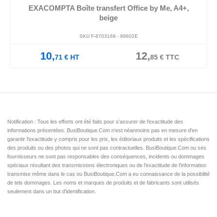
EXACOMPTA Boîte transfert Office by Me, A4+,
beige
SKU F-8703168 -
89602E
10,
12,
71
€
HT
85
€
TTC
Notification : Tous les efforts ont été faits pour s'assurer de l'exactitude des
informations présentées. BusiBoutique.Com n'est néanmoins pas en mesure d'en
garantir l'exactitude y compris pour les prix, les éditoriaux produits et les spécifications
des produits ou des photos qui ne sont pas contractuelles. BusiBoutique.Com ou ses
fournisseurs ne sont pas responsables des conséquences, incidents ou dommages
spéciaux résultant des transmissions électroniques ou de l'exactitude de l'information
transmise même dans le cas ou BusiBoutique.Com a eu connaissance de la possibilité
de tels dommages. Les noms et marques de produits et de fabricants sont utilisés
seulement dans un but d'identification.