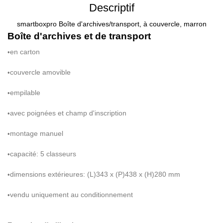
Descriptif
smartboxpro Boîte d'archives/transport, à couvercle, marron
Bo
î
te d'archives et de transport
en carton
•
couvercle amovible
•
empilable
•
avec poign
é
es et
champ d'inscription
•
montage manuel
•
capacit
é
: 5 classeurs
•
dimensions ext
é
rieures: (L)343 x (P)438 x (H)280 mm
•
vendu uniquement au conditionnement
•