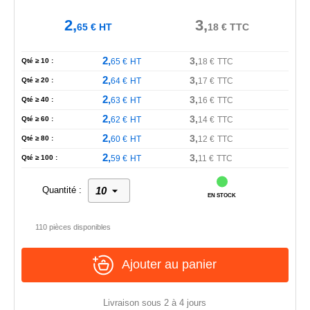
2,
3,
65
€
HT
18
€
TTC
2,
3,
Qté ≥ 10 :
65
€
HT
18
€
TTC
2,
3,
Qté ≥ 20 :
64
€
HT
17
€
TTC
2,
3,
Qté ≥ 40 :
63
€
HT
16
€
TTC
2,
3,
Qté ≥ 60 :
62
€
HT
14
€
TTC
2,
3,
Qté ≥ 80 :
60
€
HT
12
€
TTC
2,
3,
Qté ≥ 100 :
59
€
HT
11
€
TTC
Quantité :
EN STOCK
110 pièces disponibles
Ajouter au panier
Livraison sous 2 à 4 jours