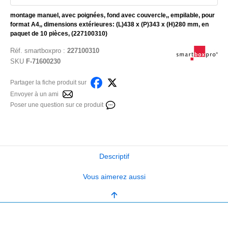
montage manuel, avec poignées, fond avec couvercle,, empilable, pour
format A4,, dimensions extérieures: (L)438 x (P)343 x (H)280 mm, en
paquet de 10 pièces, (227100310)
Réf.
smartboxpro
:
227100310
SKU
F-71600230
Partager la fiche produit sur
Envoyer à un ami
Poser une question sur ce produit
Descriptif
Vous aimerez aussi