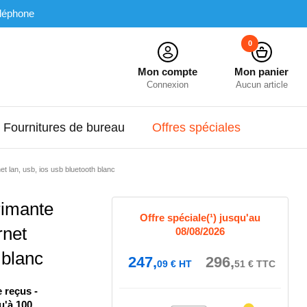
léphone
0
Mon compte
Mon panier
Connexion
Aucun article
Fournitures de bureau
Offres spéciales
t lan, usb, ios usb bluetooth blanc
imante
Offre spéciale(¹) jusqu'au
rnet
08/08/2026
blanc
247,
296,
09
€
HT
51
€
TTC
 reçus -
u'à 100