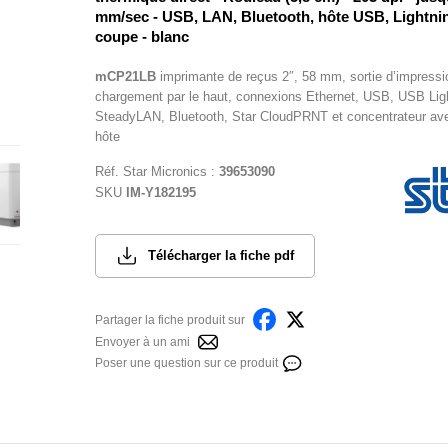
mm/sec - USB, LAN, Bluetooth, hôte USB, Lightning
coupe - blanc
mCP21LB
imprimante de reçus 2″, 58 mm, sortie d’impressi
chargement par le haut, connexions Ethernet, USB, USB Ligh
SteadyLAN, Bluetooth, Star CloudPRNT et concentrateur av
hôte
Réf.
Star Micronics
:
39653090
SKU
IM-Y182195
Télécharger la fiche pdf
Partager la fiche produit sur
Envoyer à un ami
Poser une question sur ce produit