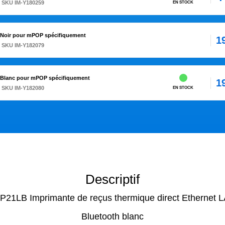
 SKU IM-Y180259
EN STOCK
n Noir pour mPOP spécifiquement
1
 SKU IM-Y182079
n Blanc pour mPOP spécifiquement
1
 SKU IM-Y182080
EN STOCK
Descriptif
P21LB Imprimante de reçus thermique direct Ethernet
Bluetooth blanc