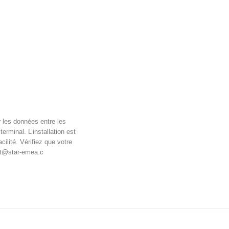
r les données entre les
rminal. L’installation est
ilité. Vérifiez que votre
ort@star-emea.c