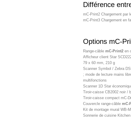
Différence entr
mC-Print2 Chargement par l
mC-Print3 Chargement en f
Options mC-Pri
Range-câble
mC-Print2
en o
Afficheur client Star SCD222
79 x 60 mm, 210 g
Scanner Symbol / Zebra DS92
; mode de lecture mains libr
multifonctions
Scanner 1D Star économique
Tiroir-caisse CB2002 noir / 
Tiroir-caisse compact mC-Dr
Couvercle range-câble
mC-P
Kit de montage mural WB-M
Sonnerie de cuisine Kitche