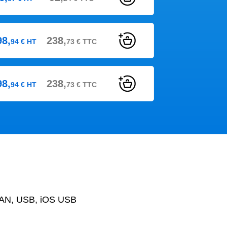
98,
238,
94
€
HT
73
€
TTC
98,
238,
94
€
HT
73
€
TTC
 LAN, USB, iOS USB