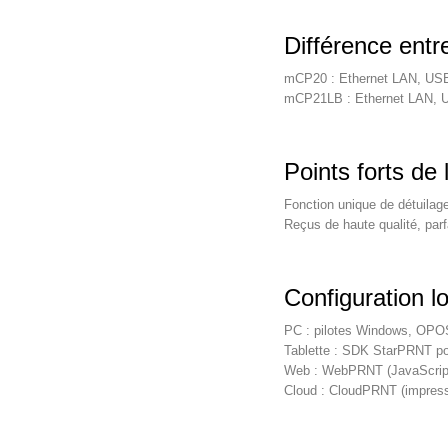
Différence en
mCP20 : Ethernet LAN, US
mCP21LB : Ethernet LAN, U
Points forts de
Fonction unique de détuilag
Reçus de haute qualité, parf
Configuration l
PC : pilotes Windows, OP
Tablette : SDK StarPRNT po
Web : WebPRNT (JavaScrip
Cloud : CloudPRNT (impressi