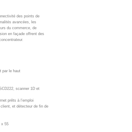
nnectivité des points de
nnalités avancées, les
uturs du commerce, de
sion en façade offrent des
concentrateur.
 par le haut
r SCD222, scanner 1D et
rnet prêts à l’emploi
lient, et détecteur de fin de
 x 55