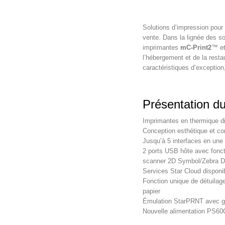
Solutions d’impression pour
vente. Dans la lignée des so
imprimantes
mC-Print2
™ et
l’hébergement et de la resta
caractéristiques d’exception
Présentation d
Imprimantes en thermique di
Conception esthétique et c
Jusqu’à 5 interfaces en une
2 ports USB hôte avec foncti
scanner 2D Symbol/Zebra 
Services Star Cloud disponib
Fonction unique de détuilage
papier
Émulation StarPRNT avec ga
Nouvelle alimentation PS60C