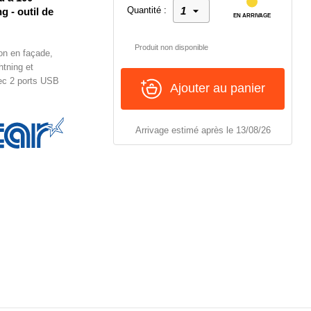
Quantité :
 - outil de
EN ARRIVAGE
Produit non disponible
on en façade,
tning et
ec 2 ports USB
Ajouter au panier
Arrivage estimé après le 13/08/26