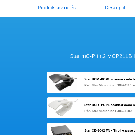
Produits associés
Descriptif
Star mC-Print2 MCP21LB Im
Star BCR -POP1 scanner code b
Réf. Star Micronics :
39594110
–
Star BCR -POP1 scanner code 
Réf. Star Micronics :
39594100
–
Star CB-2002 FN - Tiroir-caisse 