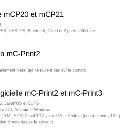
tre mCP20 et mCP21
B
SB, USB iOS, Bluetooth, Cloud et 2 ports USB hôte
 la mC-Print2
e
aitement plats, qui ne roulent pas sur le compto
ogicielle mC-Print2 et mC-Print3
OS, JavaPOS et CUPS
ur iOS, Android et Windows
t, XML SDK) PassPRNT pour iOS et Android (app à schéma URL)
on directe depuis le serveur)