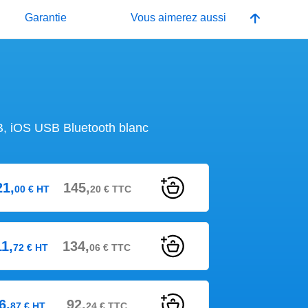
Garantie
Vous aimerez aussi
B, iOS USB Bluetooth blanc
21,
145,
00
€
HT
20
€
TTC
11,
134,
72
€
HT
06
€
TTC
6,
92,
87
€
HT
24
€
TTC