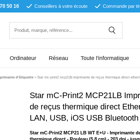
 70 50 16
Conseillers à votre écoute
Commande par té
Ordinateur
Réseau
Toute l'informatique
mprimante d'étiquette
>
Star mc-print2 mcp21lb imprimante de reçus thermique direct etherne
Star mC-Print2 MCP21LB Impr
de reçus thermique direct Ethe
LAN, USB, iOS USB Bluetooth 
Star mC-Print2 MCP21 LB WT E+U - Imprimante de
thermique direct - Rouleau (5,8 cm) - 203 dpi - jusq