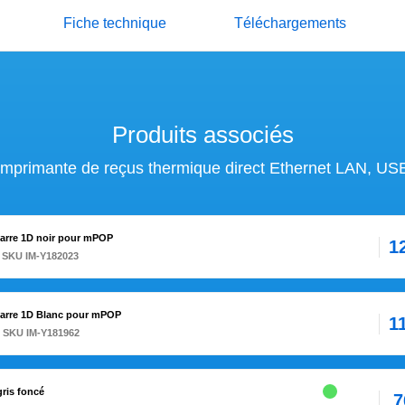
Fiche technique
Téléchargements
Produits associés
primante de reçus thermique direct Ethernet LAN, US
arre 1D noir pour mPOP
1
 SKU IM-Y182023
barre 1D Blanc pour mPOP
1
 SKU IM-Y181962
gris foncé
7