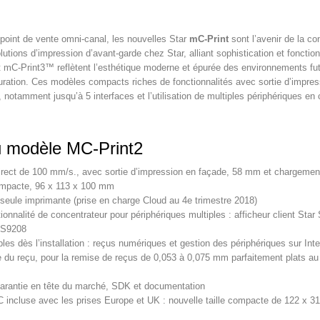
 point de vente omni-canal, les nouvelles Star
mC-Print
sont l’avenir de la co
lutions d’impression d’avant-garde chez Star, alliant sophistication et fonctio
 mC-Print3™ reflètent l’esthétique moderne et épurée des environnements f
uration. Ces modèles compacts riches de fonctionnalités avec sortie d’impres
, notamment jusqu’à 5 interfaces et l’utilisation de multiples périphériques en 
u modèle MC-Print2
rect de 100 mm/s., avec sortie d’impression en façade, 58 mm et chargement
ompacte, 96 x 113 x 100 mm
 seule imprimante (prise en charge Cloud au 4e trimestre 2018)
onnalité de concentrateur pour périphériques multiples : afficheur client Sta
DS9208
les dès l’installation : reçus numériques et gestion des périphériques sur Inte
 du reçu, pour la remise de reçus de 0,053 à 0,075 mm parfaitement plats au c
rantie en tête du marché, SDK et documentation
 incluse avec les prises Europe et UK : nouvelle taille compacte de 122 x 31