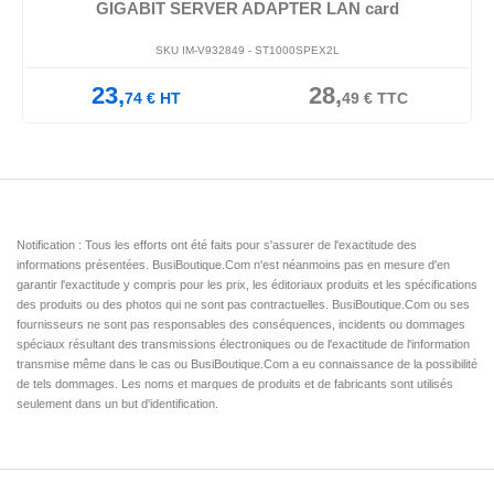
GIGABIT SERVER ADAPTER LAN card
SKU IM-V932849 -
ST1000SPEX2L
23,
28,
74
€
HT
49
€
TTC
Notification : Tous les efforts ont été faits pour s'assurer de l'exactitude des
informations présentées. BusiBoutique.Com n'est néanmoins pas en mesure d'en
garantir l'exactitude y compris pour les prix, les éditoriaux produits et les spécifications
des produits ou des photos qui ne sont pas contractuelles. BusiBoutique.Com ou ses
fournisseurs ne sont pas responsables des conséquences, incidents ou dommages
spéciaux résultant des transmissions électroniques ou de l'exactitude de l'information
transmise même dans le cas ou BusiBoutique.Com a eu connaissance de la possibilité
de tels dommages. Les noms et marques de produits et de fabricants sont utilisés
seulement dans un but d'identification.