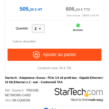
505,
606,
20
€
HT
24
€
TTC
Taxe incluse : DEEE 0.04 HT
Quantité :
EN STOCK
3 pièces disponibles
Ajouter au panier
Livraison sous 24 à 72h
Startech - Adaptateur réseau - PCIe 3.0 x8 profil bas - Gigabit Ethernet /
10 Gb Ethernet x 2 - noir - Conformité TAA
Réf.
Startech
:
PR210B-
NETWORK-CARD
SKU
IM-CQ08346