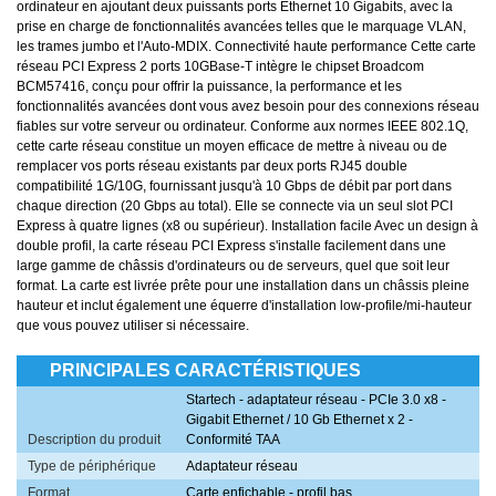
ordinateur en ajoutant deux puissants ports Ethernet 10 Gigabits, avec la
prise en charge de fonctionnalités avancées telles que le marquage VLAN,
les trames jumbo et l'Auto-MDIX. Connectivité haute performance Cette carte
réseau PCI Express 2 ports 10GBase-T intègre le chipset Broadcom
BCM57416, conçu pour offrir la puissance, la performance et les
fonctionnalités avancées dont vous avez besoin pour des connexions réseau
fiables sur votre serveur ou ordinateur. Conforme aux normes IEEE 802.1Q,
cette carte réseau constitue un moyen efficace de mettre à niveau ou de
remplacer vos ports réseau existants par deux ports RJ45 double
compatibilité 1G/10G, fournissant jusqu'à 10 Gbps de débit par port dans
chaque direction (20 Gbps au total). Elle se connecte via un seul slot PCI
Express à quatre lignes (x8 ou supérieur). Installation facile Avec un design à
double profil, la carte réseau PCI Express s'installe facilement dans une
large gamme de châssis d'ordinateurs ou de serveurs, quel que soit leur
format. La carte est livrée prête pour une installation dans un châssis pleine
hauteur et inclut également une équerre d'installation low-profile/mi-hauteur
que vous pouvez utiliser si nécessaire.
PRINCIPALES CARACTÉRISTIQUES
Startech - adaptateur réseau - PCIe 3.0 x8 -
Gigabit Ethernet / 10 Gb Ethernet x 2 -
Description du produit
Conformité TAA
Type de périphérique
Adaptateur réseau
Format
Carte enfichable - profil bas