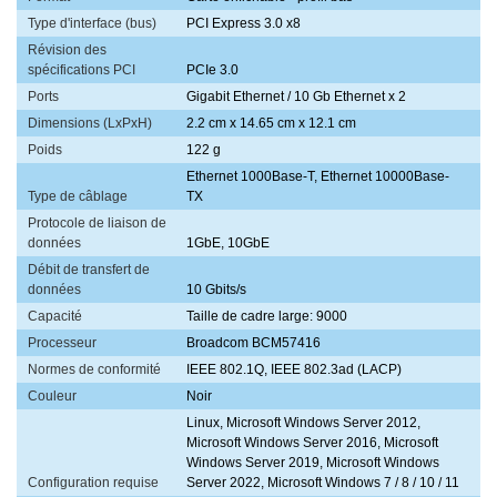
Type d'interface (bus)
PCI Express 3.0 x8
Révision des
spécifications PCI
PCIe 3.0
Ports
Gigabit Ethernet / 10 Gb Ethernet x 2
Dimensions (LxPxH)
2.2 cm x 14.65 cm x 12.1 cm
Poids
122 g
Ethernet 1000Base-T, Ethernet 10000Base-
Type de câblage
TX
Protocole de liaison de
données
1GbE, 10GbE
Débit de transfert de
données
10 Gbits/s
Capacité
Taille de cadre large: 9000
Processeur
Broadcom BCM57416
Normes de conformité
IEEE 802.1Q, IEEE 802.3ad (LACP)
Couleur
Noir
Linux, Microsoft Windows Server 2012,
Microsoft Windows Server 2016, Microsoft
Windows Server 2019, Microsoft Windows
Configuration requise
Server 2022, Microsoft Windows 7 / 8 / 10 / 11