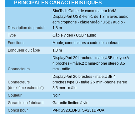
PRINCIPALES CARACTÉRISTIQUES
StarTech Cable de commutateur KVM
DisplayPort USB 4-en-1 de 1,8 m avec audio
et microphone - câble vidéo / USB / audio -
Description du produit
1.8 m
Type
Câble vidéo / USB / audio
Fonctions
Moulé, connecteurs à code de couleurs
Longueur du câble
1.8 m
DisplayPort 20 broches - mâle,USB de type A
4 broches - mâle,2 x mini-phone stereo 3.5
Connecteurs
mm - mâle
DisplayPort 20 broches - mâle,USB 4
Connecteurs
broches type B - mâle,2 x mini-phone stereo
(deuxième extrémité)
3.5 mm - mâle
Couleur
Noir
Garantie du fabricant
Garantie limitée à vie
Conçu pour
P/N: SV231DPU, SV231DPUA