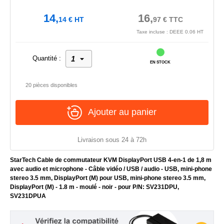
14,
16,
14
€
HT
97
€
TTC
Taxe incluse : DEEE 0.06 HT
Quantité :
EN STOCK
20 pièces disponibles
Ajouter au panier
Livraison sous 24 à 72h
StarTech Cable de commutateur KVM DisplayPort USB 4-en-1 de 1,8 m
avec audio et microphone - Câble vidéo / USB / audio - USB, mini-phone
stereo 3.5 mm, DisplayPort (M) pour USB, mini-phone stereo 3.5 mm,
DisplayPort (M) - 1.8 m - moulé - noir - pour P/N: SV231DPU,
SV231DPUA