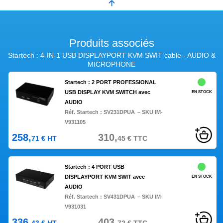
Produits associés
Startech : 4-IN-1 USB DISPLAYPORT KVM SWIT cable - AUDIO &
MICROPHONE
Startech : 2 PORT PROFESSIONAL
USB DISPLAY KVM SWITCH avec
EN STOCK
AUDIO
Réf. Startech :
SV231DPUA
– SKU IM-
V931105
258,
310,
71
€
HT
45
€
TTC
Startech : 4 PORT USB
DISPLAYPORT KVM SWIT avec
EN STOCK
AUDIO
Réf. Startech :
SV431DPUA
– SKU IM-
V931031
336,
403,
43
€
HT
72
€
TTC