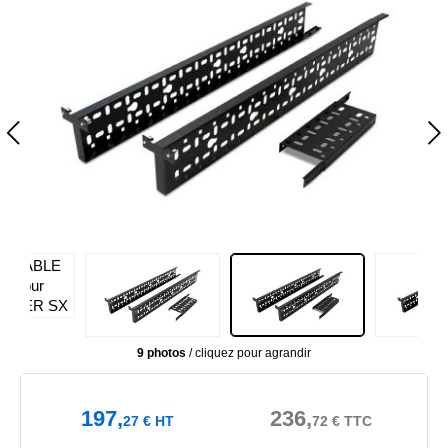
9 photos
/ cliquez pour agrandir
197,
236,
27
€
HT
72
€
TTC