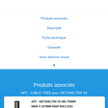
Produits associés
Descriptif
Fiche technique
Garantie
Vous aimerez aussi
Produits associés
APC : CABLE TREE pour NETSHELTER SX
APC : NETSHELTER SX 48U 750MM
WIDE X 1070MM DEEP ENCLOSU