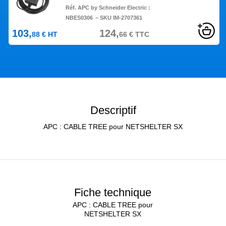
Réf. APC by Schneider Electric :
NBES0306
– SKU IM-2707361
103,
124,
88
€
HT
66
€
TTC
Descriptif
APC : CABLE TREE pour NETSHELTER SX
Fiche technique
APC : CABLE TREE pour
NETSHELTER SX