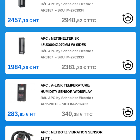
Réf. APC by Schneider Electric :
AR3157
– SKU IM-2703934
2457,
2948,
10
€
HT
52
€
TTC
APC : NETSHELTER SX
48UX600X1070MM W/ SIDES
Réf. APC by Schneider Electric :
AR3107
– SKU IM-2703933
1984,
2381,
36
€
HT
23
€
TTC
APC : A-LINK TEMPERATURE/
HUMIDITY SENSOR W/DISPLAY
Réf. APC by Schneider Electric :
AP9520TH
– SKU IM-2702432
283,
340,
65
€
HT
38
€
TTC
APC : NETBOTZ VIBRATION SENSOR
12 FT .