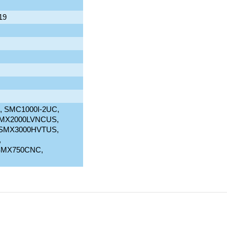
19
, SMC1000I-2UC,
MX2000LVNCUS,
 SMX3000HVTUS,
,
SMX750CNC,