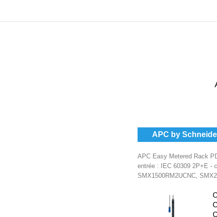
APC by Schneider
APC Easy Metered Rack PDU 
entrée : IEC 60309 2P+E - c
SMX1500RM2UCNC, SMX2
C
C
C