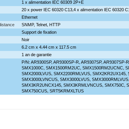
1 x alimentation IEC 60309 2P+E
20 x power IEC 60320 C13,4 x alimentation IEC 60320 C
Ethernet
distance
SNMP, Telnet, HTTP
Support de fixation
Noir
6.2 cm x 4.44 cm x 117.5 cm
1 an de garantie
P/N: AR9300SP, AR9300SP-R, AR9307SP, AR9307SP-R
SMX1000C, SMX1500RM2UC, SMX1500RM2UCNC, S
SMX2000LVUS, SMX2200RMLVUS, SMX2KR2UX145,
SMX3000LVNCUS, SMX3000LVUS, SMX3000RMLVUS
SMX3KR2UNCX145, SMX3KRMLVNCUS, SMX750C, 
SMX750CUS, SRT5KRMXLTUS