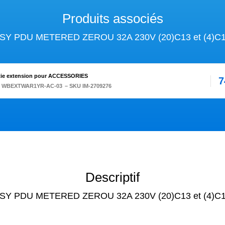
Produits associés
ASY PDU METERED ZEROU 32A 230V (20)C13 et (4)C1
tie extension pour ACCESSORIES
7
:
WBEXTWAR1YR-AC-03
– SKU IM-2709276
Descriptif
ASY PDU METERED ZEROU 32A 230V (20)C13 et (4)C1