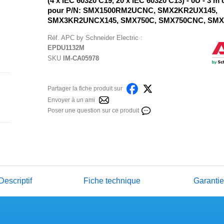
(4 x IEC 60320 C19, 20 x IEC 60320 C13) - 0U - 3 m c
pour P/N: SMX1500RM2UCNC, SMX2KR2UX145,
SMX3KR2UNCX145, SMX750C, SMX750CNC, SM
Réf.
APC by Schneider Electric
:
EPDU1132M
SKU
IM-CA05978
Partager la fiche produit sur
Envoyer à un ami
Poser une question sur ce produit
Descriptif
Fiche technique
Garanti