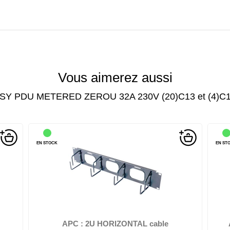
Vous aimerez aussi
ASY PDU METERED ZEROU 32A 230V (20)C13 et (4)C1
EN STOCK
EN ST
 EP;
APC - Guide pour câbles - noir - 2U - pour NetShelter EP;
AP
NetShelter ES; NetShe...
APC : 2U HORIZONTAL cable