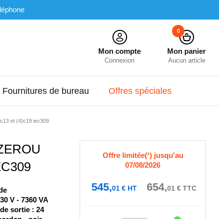
léphone
0
Mon compte
Mon panier
Connexion
Aucun article
Fournitures de bureau
Offres spéciales
c13 et (4)c19 iec309
 ZEROU
Offre limitée(¹) jusqu'au
EC309
07/08/2026
545,
654,
01
€
HT
01
€
TTC
de
230 V - 7360 VA
de sortie : 24