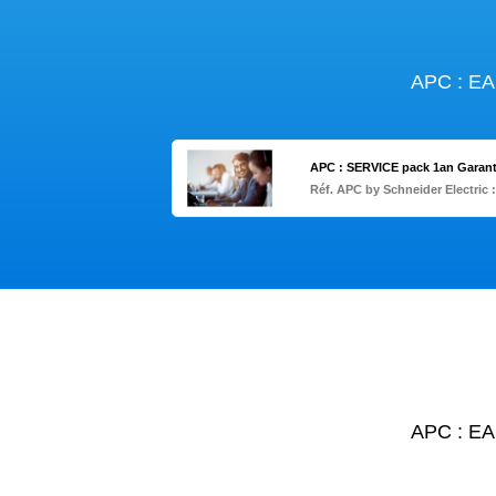
APC : E
APC : SERVICE pack 1an Garan
Réf. APC by Schneider Electric 
APC : E