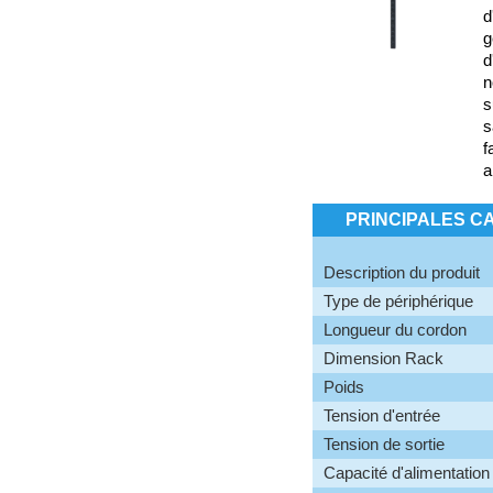
d
g
d
n
s
s
f
a
PRINCIPALES C
Description du produit
Type de périphérique
Longueur du cordon
Dimension Rack
Poids
Tension d'entrée
Tension de sortie
Capacité d'alimentation