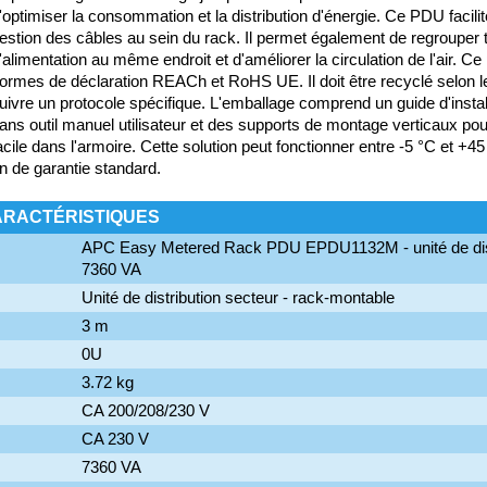
'optimiser la consommation et la distribution d'énergie. Ce PDU facilite
estion des câbles au sein du rack. Il permet également de regrouper 
'alimentation au même endroit et d'améliorer la circulation de l'air. C
ormes de déclaration REACh et RoHS UE. Il doit être recyclé selon
uivre un protocole spécifique. L'emballage comprend un guide d'instal
ans outil manuel utilisateur et des supports de montage verticaux po
acile dans l'armoire. Cette solution peut fonctionner entre -5 °C et +45
n de garantie standard.
ARACTÉRISTIQUES
APC Easy Metered Rack PDU EPDU1132M - unité de distr
7360 VA
Unité de distribution secteur - rack-montable
3 m
0U
3.72 kg
CA 200/208/230 V
CA 230 V
7360 VA