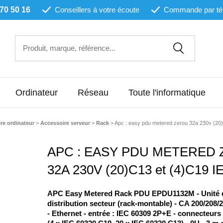
 70 50 16
Conseillers à votre écoute
Commande par té
Ordinateur
Réseau
Toute l'informatique
re ordinateur
>
Accessoire serveur
>
Rack
>
Apc : easy pdu metered zerou 32a 230v (20)
APC : EASY PDU METERED
32A 230V (20)C13 et (4)C19 I
APC Easy Metered Rack PDU EPDU1132M - Unité 
distribution secteur (rack-montable) - CA 200/208/
- Ethernet - entrée : IEC 60309 2P+E - connecteurs 