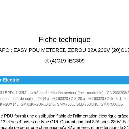
Fiche technique
APC : EASY PDU METERED ZEROU 32A 230V (20)C1
et (4)C19 IEC309
 Electric
EPDU1132M - Unité de distribution secteur (rack-montable) - CA 200/208/23
onnecteurs de sortie : 24 (4 x IEC 60320 C19, 20 x IEC 60320 C13) - 0U - 3 m
KR2UX145, SMX3KR2UNCX145, SMX750C, SMX750CNC, SMX750CUS
e PDU fournit une distribution fiable de l'alimentation électrique grâc
13 et ses 4 prises de type C19. Courant nominal 32A sous 230V. Facile 
apable de gérer une charge jusqu'à 32 ampères et une tension de 