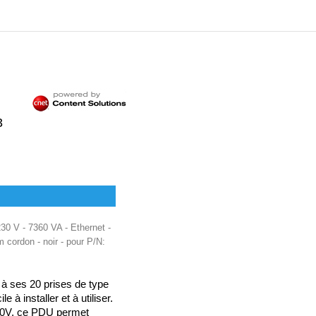
3
0 V - 7360 VA - Ethernet -
 cordon - noir - pour P/N:
e à ses 20 prises de type
à installer et à utiliser.
240V, ce PDU permet