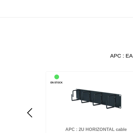
APC : E
EN STOCK
ir - 1U - pour P/N:
APC - Guide pour câbles - noir - 2U - pour NetShelter
2UCL, SMTL...
NetShelter ES; NetShe...
NTAL cable
APC : 2U HORIZONTAL cable