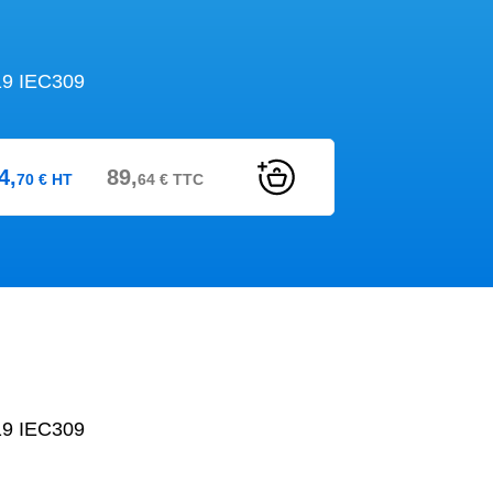
9 IEC309
4,
89,
70
€
HT
64
€
TTC
9 IEC309