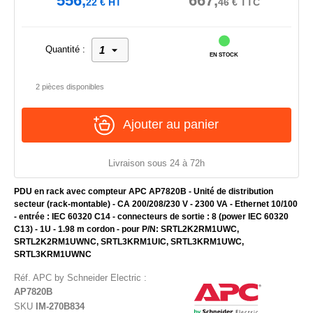
556,
667,
22
€
HT
46
€
TTC
Quantité :
EN STOCK
2 pièces disponibles
Ajouter au panier
Livraison sous 24 à 72h
PDU en rack avec compteur APC AP7820B - Unité de distribution
secteur (rack-montable) - CA 200/208/230 V - 2300 VA - Ethernet 10/100
- entrée : IEC 60320 C14 - connecteurs de sortie : 8 (power IEC 60320
C13) - 1U - 1.98 m cordon - pour P/N: SRTL2K2RM1UWC,
SRTL2K2RM1UWNC, SRTL3KRM1UIC, SRTL3KRM1UWC,
SRTL3KRM1UWNC
Réf.
APC by Schneider Electric
:
AP7820B
SKU
IM-270B834