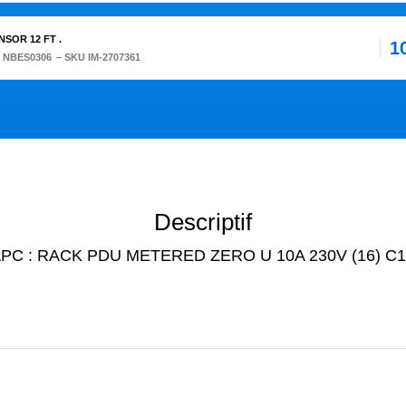
SOR 12 FT .
1
:
NBES0306
– SKU IM-2707361
Descriptif
PC : RACK PDU METERED ZERO U 10A 230V (16) C