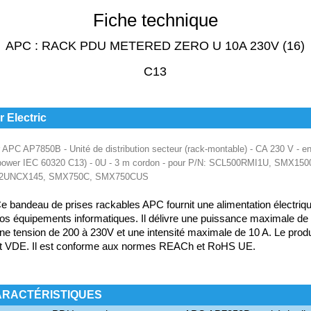
Fiche technique
APC : RACK PDU METERED ZERO U 10A 230V (16)
C13
 Electric
PC AP7850B - Unité de distribution secteur (rack-montable) - CA 230 V - en
6 (power IEC 60320 C13) - 0U - 3 m cordon - pour P/N: SCL500RMI1U, SMX
2UNCX145, SMX750C, SMX750CUS
e bandeau de prises rackables APC fournit une alimentation électrique
os équipements informatiques. Il délivre une puissance maximale de 
ne tension de 200 à 230V et une intensité maximale de 10 A. Le produ
t VDE. Il est conforme aux normes REACh et RoHS UE.
ARACTÉRISTIQUES