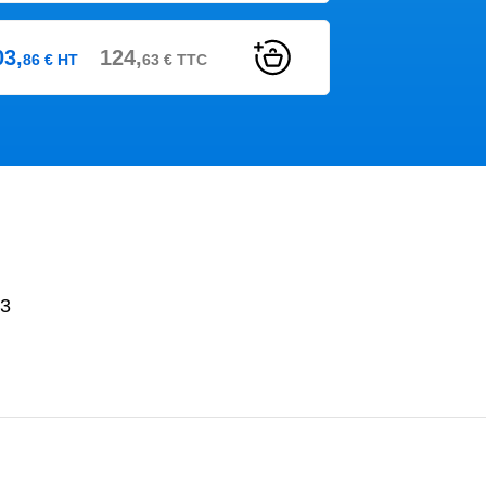
03,
124,
86
€
HT
63
€
TTC
13