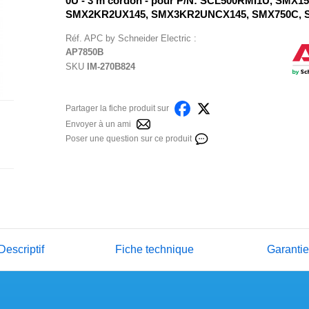
0U - 3 m cordon - pour P/N: SCL500RMI1U, SMX
SMX2KR2UX145, SMX3KR2UNCX145, SMX750C,
Réf.
APC by Schneider Electric
:
AP7850B
SKU
IM-270B824
Partager la fiche produit sur
Envoyer à un ami
Poser une question sur ce produit
Descriptif
Fiche technique
Garanti