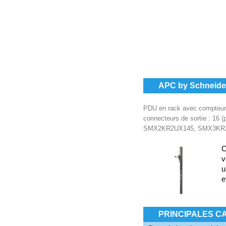
APC by Schneider
PDU en rack avec compteur A
connecteurs de sortie : 1
SMX2KR2UX145, SMX3KR
C
v
u
e
PRINCIPALES C