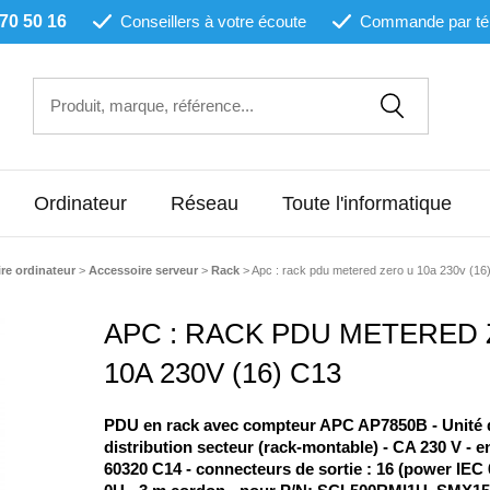
 70 50 16
Conseillers à votre écoute
Commande par té
Ordinateur
Réseau
Toute l'informatique
re ordinateur
>
Accessoire serveur
>
Rack
>
Apc : rack pdu metered zero u 10a 230v (16
APC : RACK PDU METERED
10A 230V (16) C13
PDU en rack avec compteur APC AP7850B - Unité 
distribution secteur (rack-montable) - CA 230 V - e
60320 C14 - connecteurs de sortie : 16 (power IEC 