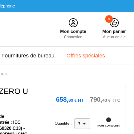
léphone
0
Mon compte
Mon panier
Connexion
Aucun article
Fournitures de bureau
Offres spéciales
) c13
 ZERO U
658,
790,
69
€
HT
43
€
TTC
de
ntrée : IEC
Quantité :
NOUS CONSULTER
60320 C13) -