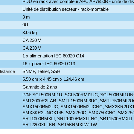
PDU en rack avec compteur APC AP7850B - unité de dist
Unité de distribution secteur - rack-montable
3 m
0U
3.06 kg
CA 230 V
CA 230 V
1 x alimentation IEC 60320 C14
16 x power IEC 60320 C13
distance
SNMP, Telnet, SSH
5.59 cm x 4.45 cm x 124.46 cm
Garantie de 2 ans
P/N: SCL500RMI1U, SCL500RMI1UC, SCL500RMI1UNC
SMT3000R2I-AR, SMTL1500RMI3UC, SMTL750RMI2U
SMX1500RM2UC, SMX1500RM2UCNC, SMX2KR2UX1
SMX3KR2UNCX145, SMX750C, SMX750CNC, SMX75
SRT1000RMXLI, SRT1000RMXLI-NC, SRT1500RMXLI, 
SRT2200XLI-KR, SRT5KRMXLW-TW