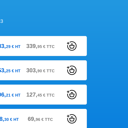
13
83,
339,
29
€
HT
95
€
TTC
53,
303,
25
€
HT
90
€
TTC
06,
127,
21
€
HT
45
€
TTC
8,
69,
30
€
HT
96
€
TTC