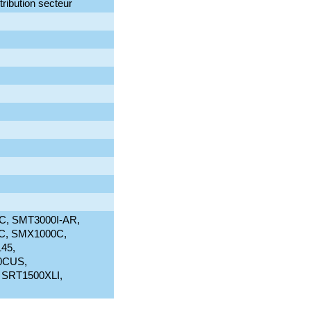
ribution secteur
, SMT3000I-AR,
C, SMX1000C,
45,
0CUS,
SRT1500XLI,