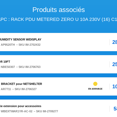
Produits associés
PC : RACK PDU METERED ZERO U 10A 230V (16) C
HUMIDITY SENSOR W/DISPLAY
2
:
AP9520TH
– SKU IM-2702432
R 10FT
2
:
NBES0307
– SKU IM-2706763
G BRACKET pour NETSHELTER
1
:
AR7711
– SKU IM-2706327
EN ARRIVAGE
ie extension pour accessoires
5
:
WBEXTWAR1YR-AC-02
– SKU IM-2709277