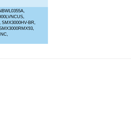
 NBWL0355A,
000LVNCUS,
 SMX3000HV-BR,
 SMX3000RMX93,
-NC,