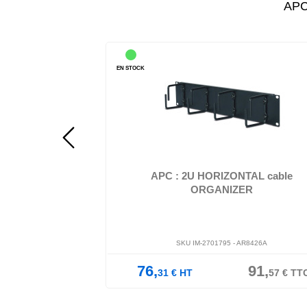
APC
EN STOCK
ir - 1U - pour P/N:
APC - Guide pour câbles - noir - 2U - pour NetShelter
2UCL, SMTL...
NetShelter ES; NetShe...
NTAL cable
APC : 2U HORIZONTAL cable
ZER
ORGANIZER
AR8425A
SKU IM-2701795 -
AR8426A
84,
76,
91,
00
€
TTC
31
€
HT
57
€
TT