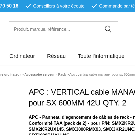
 70 50 16
Conseillers à votre écoute
Commande par té
Ordinateur
Réseau
Toute l'informatique
re ordinateur
>
Accessoire serveur
>
Rack
>
Apc : vertical cable manager pour sx 600mm 
APC : VERTICAL cable MAN
pour SX 600MM 42U QTY. 2
APC - Panneau d'agencement de câbles de rack - no
Conformité TAA (pack de 2) - pour P/N: SMX2KR
SMX2KR2UX145, SMX3000RMX93, SMX3KR2UNCX