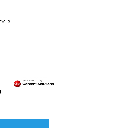
Y. 2
U