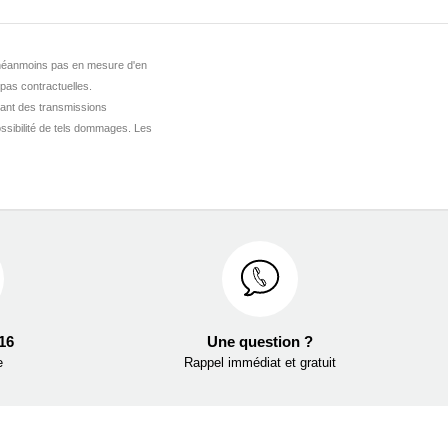
st néanmoins pas en mesure d'en
 pas contractuelles.
ant des transmissions
ssibilité de tels dommages. Les
 16
Une question ?
e
Rappel immédiat et gratuit