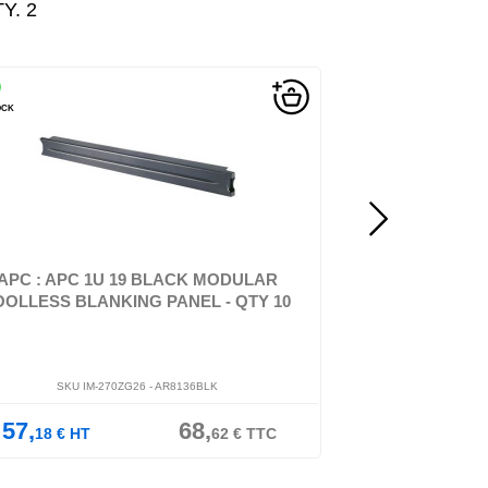
Y. 2
OCK
EN STOCK
C - Kit de panneaux enjoliveurs pour rack - noir - 1U -
19" (pack de 10) - pou...
PDU de base à montage e
d'ali
APC : APC 1U 19 BLACK MODULAR
APC : BASIC R
OOLLESS BLANKING PANEL - QTY 10
10A 
SKU IM-270ZG26 -
AR8136BLK
SKU IM
57,
68,
326,
18
€
HT
62
€
TTC
81
€
HT