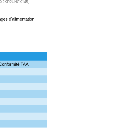
: SMX2KR2UNCX145,
ages d'alimentation
 Conformité TAA