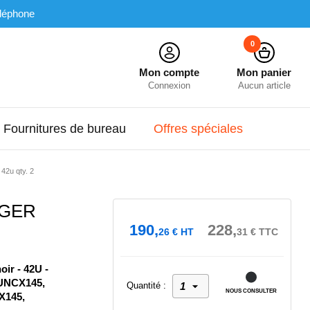
léphone
0
Mon compte
Mon panier
Connexion
Aucun article
Fournitures de bureau
Offres spéciales
42u qty. 2
AGER
190,
228,
26
€
HT
31
€
TTC
ir - 42U -
2UNCX145,
Quantité :
NOUS CONSULTER
145,