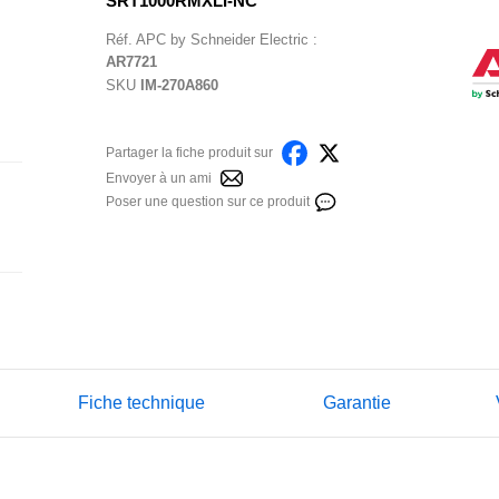
SRT1000RMXLI-NC
Réf.
APC by Schneider Electric
:
AR7721
SKU
IM-270A860
Partager la fiche produit sur
Envoyer à un ami
Poser une question sur ce produit
Fiche technique
Garantie