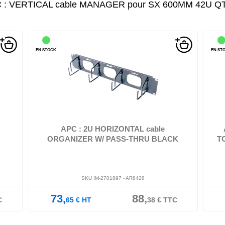
 : VERTICAL cable MANAGER pour SX 600MM 42U QT
EN STOCK
EN ST
 EP;
APC - Guide pour câbles - noir - 2U - pour NetShelter EP;
AP
NetShelter ES; NetShe...
APC : 2U HORIZONTAL cable
ORGANIZER W/ PASS-THRU BLACK
T
SKU IM-2701897 -
AR8428
73,
88,
C
65
€
HT
38
€
TTC