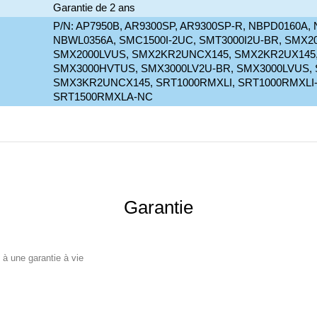
Garantie de 2 ans
P/N: AP7950B, AR9300SP, AR9300SP-R, NBPD0160A,
NBWL0356A, SMC1500I-2UC, SMT3000I2U-BR, SMX2
SMX2000LVUS, SMX2KR2UNCX145, SMX2KR2UX145,
SMX3000HVTUS, SMX3000LV2U-BR, SMX3000LVUS,
SMX3KR2UNCX145, SRT1000RMXLI, SRT1000RMXLI
SRT1500RMXLA-NC
Garantie
 à une garantie à vie