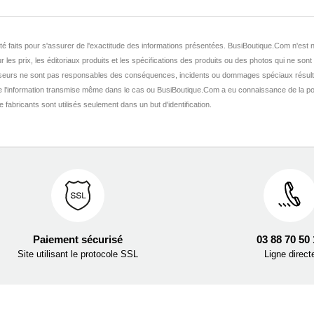
nt été faits pour s'assurer de l'exactitude des informations présentées. BusiBoutique.Com n'e
r les prix, les éditoriaux produits et les spécifications des produits ou des photos qui ne sont
seurs ne sont pas responsables des conséquences, incidents ou dommages spéciaux résult
de l'information transmise même dans le cas ou BusiBoutique.Com a eu connaissance de la po
fabricants sont utilisés seulement dans un but d'identification.
Paiement sécurisé
03 88 70 50
Site utilisant le protocole SSL
Ligne direct