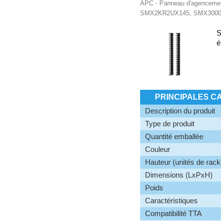
APC - Panneau d'agencement
SMX2KR2UX145, SMX3000
S
é
PRINCIPALES C
Description du produit
Type de produit
Quantité emballée
Couleur
Hauteur (unités de rack
Dimensions (LxPxH)
Poids
Caractéristiques
Compatibilité TTA