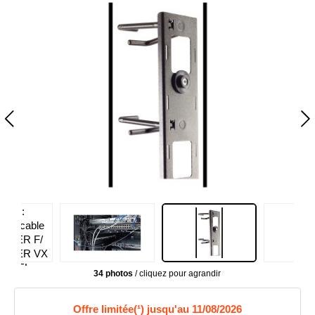
34 photos
/ cliquez pour agrandir
Offre limitée(¹) jusqu'au 11/08/2026