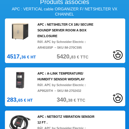
Produits associés
APC : VERTICAL cable ORGANIZER F/ NETSHELTER VX
CHANNEL
APC : NETSHELTER CX 18U SECURE
SOUNDP SERVER ROOM A BOX
ENCLOSURE
Réf. APC by Schneider Electric :
AR4018SP
– SKU IM-270C595
4517,
5420,
36
€
HT
83
€
TTC
APC : A-LINK TEMPERATURE/
HUMIDITY SENSOR W/DISPLAY
Réf. APC by Schneider Electric :
AP9520TH
– SKU IM-2702432
283,
340,
65
€
HT
38
€
TTC
APC : NETBOTZ VIBRATION SENSOR
12 FT .
Réf. APC by Schneider Electric :