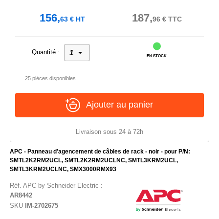
156,
187,
63
€
HT
96
€
TTC
Quantité :
EN STOCK
25 pièces disponibles
Ajouter au panier
Livraison sous 24 à 72h
APC - Panneau d'agencement de câbles de rack - noir - pour P/N:
SMTL2K2RM2UCL, SMTL2K2RM2UCLNC, SMTL3KRM2UCL,
SMTL3KRM2UCLNC, SMX3000RMX93
Réf.
APC by Schneider Electric
:
AR8442
SKU
IM-2702675