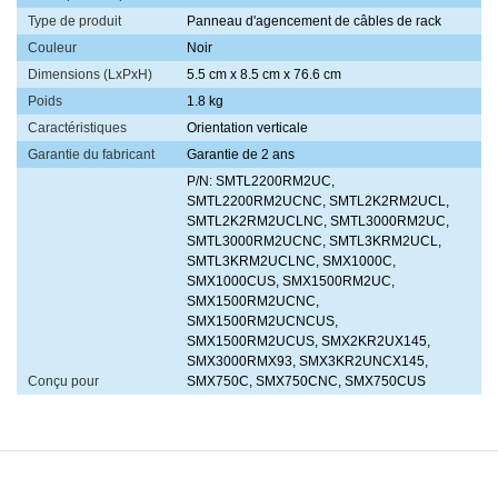
Type de produit
Panneau d'agencement de câbles de rack
Couleur
Noir
Dimensions (LxPxH)
5.5 cm x 8.5 cm x 76.6 cm
Poids
1.8 kg
Caractéristiques
Orientation verticale
Garantie du fabricant
Garantie de 2 ans
P/N: SMTL2200RM2UC,
SMTL2200RM2UCNC, SMTL2K2RM2UCL,
SMTL2K2RM2UCLNC, SMTL3000RM2UC,
SMTL3000RM2UCNC, SMTL3KRM2UCL,
SMTL3KRM2UCLNC, SMX1000C,
SMX1000CUS, SMX1500RM2UC,
SMX1500RM2UCNC,
SMX1500RM2UCNCUS,
SMX1500RM2UCUS, SMX2KR2UX145,
SMX3000RMX93, SMX3KR2UNCX145,
Conçu pour
SMX750C, SMX750CNC, SMX750CUS