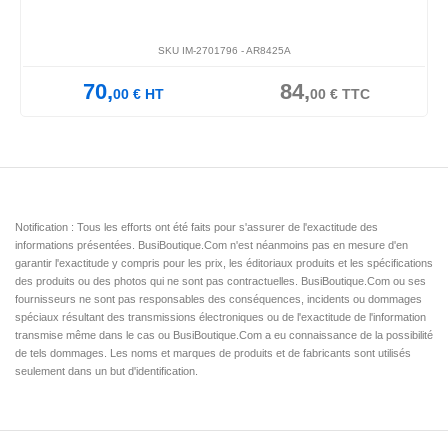
SKU IM-2701796 -
AR8425A
70,
84,
00
€
HT
00
€
TTC
Notification : Tous les efforts ont été faits pour s'assurer de l'exactitude des
informations présentées. BusiBoutique.Com n'est néanmoins pas en mesure d'en
garantir l'exactitude y compris pour les prix, les éditoriaux produits et les spécifications
des produits ou des photos qui ne sont pas contractuelles. BusiBoutique.Com ou ses
fournisseurs ne sont pas responsables des conséquences, incidents ou dommages
spéciaux résultant des transmissions électroniques ou de l'exactitude de l'information
transmise même dans le cas ou BusiBoutique.Com a eu connaissance de la possibilité
de tels dommages. Les noms et marques de produits et de fabricants sont utilisés
seulement dans un but d'identification.