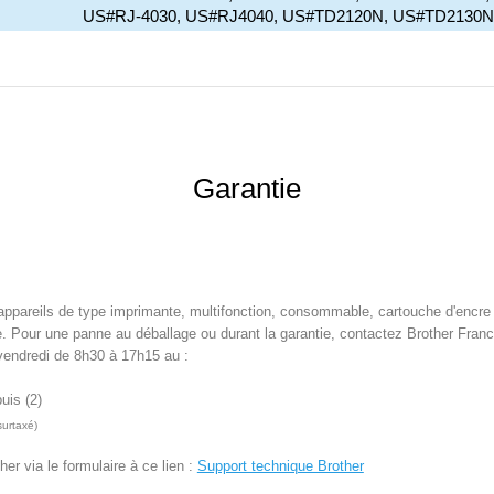
US#RJ-4030, US#RJ4040, US#TD2120N, US#TD2130
Garantie
appareils de type imprimante, multifonction, consommable, cartouche d'encre 
 Pour une panne au déballage ou durant la garantie, contactez Brother Franc
 vendredi de 8h30 à 17h15 au :
puis (2)
surtaxé)
er via le formulaire à ce lien :
Support technique Brother