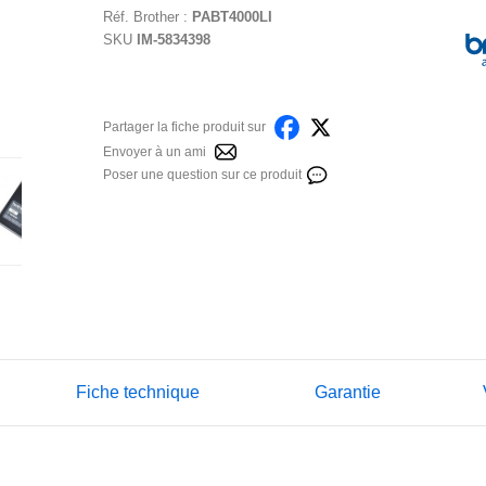
Réf.
Brother
:
PABT4000LI
SKU
IM-5834398
Partager la fiche produit sur
Envoyer à un ami
Poser une question sur ce produit
Fiche technique
Garantie