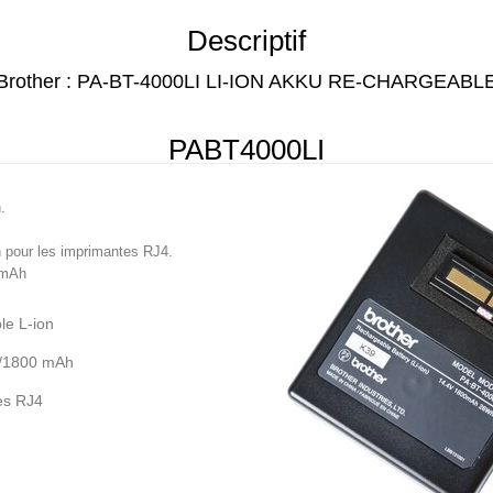
Descriptif
Brother : PA-BT-4000LI LI-ION AKKU RE-CHARGEABL
PABT4000LI
.
n pour les imprimantes RJ4.
 mAh
le L-ion
 /1800 mAh
es RJ4