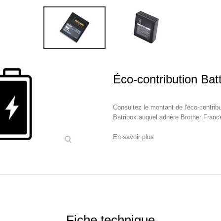
Éco-contribution Bat
Consultez le montant de l'éco-contrib
Batribox auquel adhère Brother Franc
En savoir plus
Fiche technique