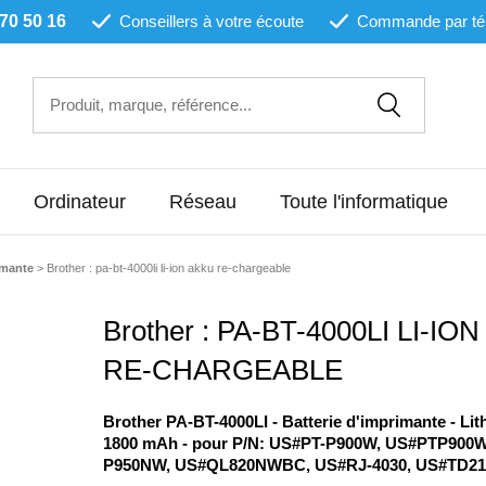
 70 50 16
Conseillers à votre écoute
Commande par té
Ordinateur
Réseau
Toute l'informatique
imante
>
Brother : pa-bt-4000li li-ion akku re-chargeable
Brother : PA-BT-4000LI LI-IO
RE-CHARGEABLE
Brother PA-BT-4000LI - Batterie d'imprimante - Lit
1800 mAh - pour P/N: US#PT-P900W, US#PTP900
P950NW, US#QL820NWBC, US#RJ-4030, US#TD2