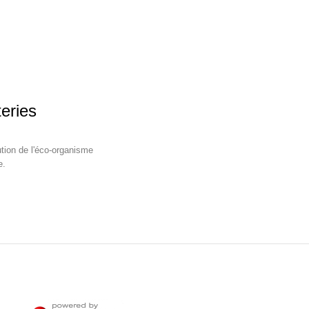
teries
ution de l'éco-organisme
e.