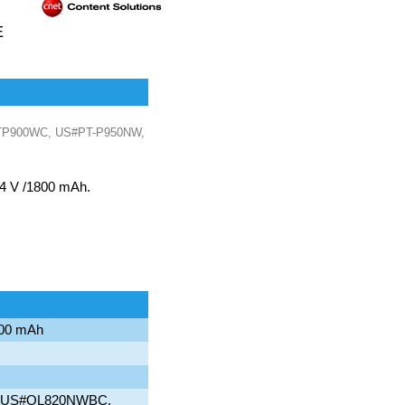
E
US#PTP900WC, US#PT-P950NW,
,4 V /1800 mAh.
1800 mAh
, US#QL820NWBC,