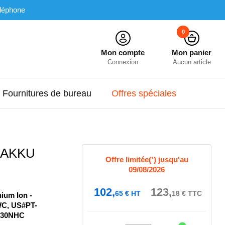
léphone
0
Mon compte
Mon panier
Connexion
Aucun article
Fournitures de bureau
Offres spéciales
N AKKU
Offre limitée(¹) jusqu'au
09/08/2026
102,
123,
65
€
HT
18
€
TTC
hium Ion -
WC, US#PT-
130NHC