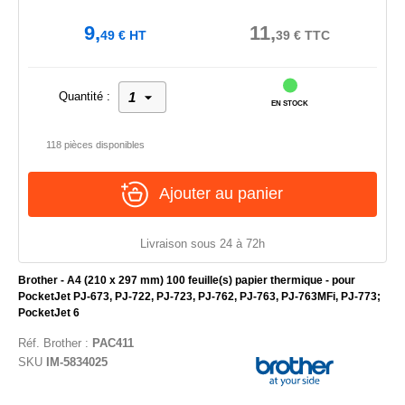
9,
11,
49
€
HT
39
€
TTC
Quantité :
EN STOCK
118 pièces disponibles
Ajouter au panier
Livraison sous 24 à 72h
Brother - A4 (210 x 297 mm) 100 feuille(s) papier thermique - pour
PocketJet PJ-673, PJ-722, PJ-723, PJ-762, PJ-763, PJ-763MFi, PJ-773;
PocketJet 6
Réf.
Brother
:
PAC411
SKU
IM-5834025