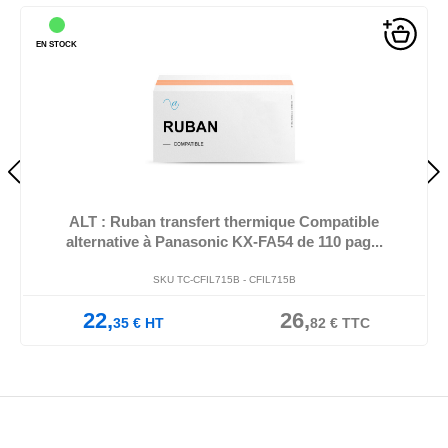
EN STOCK
ALT : Ruban transfert thermique Compatible
alternative à Panasonic KX-FA54 de 110 pag...
SKU TC-CFIL715B -
CFIL715B
22,
26,
35
€
HT
82
€
TTC