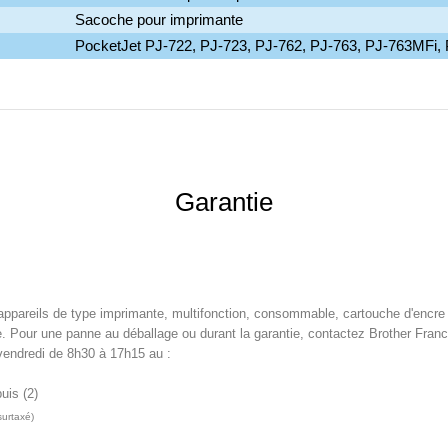
Sacoche pour imprimante
PocketJet PJ-722, PJ-723, PJ-762, PJ-763, PJ-763MFi,
Garantie
appareils de type imprimante, multifonction, consommable, cartouche d'encre 
 Pour une panne au déballage ou durant la garantie, contactez Brother Franc
 vendredi de 8h30 à 17h15 au :
puis (2)
surtaxé)