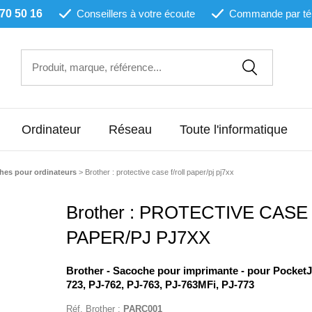
 70 50 16
Conseillers à votre écoute
Commande par té
Ordinateur
Réseau
Toute l'informatique
hes pour ordinateurs
>
Brother : protective case f/roll paper/pj pj7xx
Brother : PROTECTIVE CASE
PAPER/PJ PJ7XX
Brother - Sacoche pour imprimante - pour PocketJ
723, PJ-762, PJ-763, PJ-763MFi, PJ-773
Réf.
Brother
:
PARC001