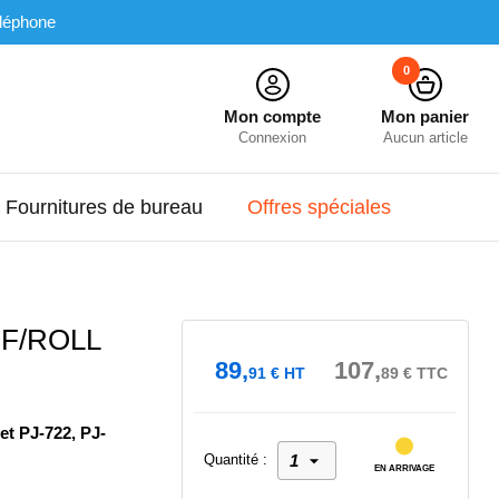
léphone
0
Mon compte
Mon panier
Connexion
Aucun article
Fournitures de bureau
Offres spéciales
 F/ROLL
89,
107,
91
€
HT
89
€
TTC
et PJ-722, PJ-
Quantité :
EN ARRIVAGE