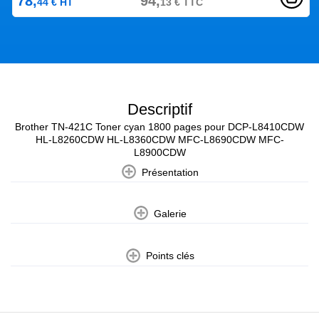
78,
94,
44
€
HT
13
€
TTC
Descriptif
Brother TN-421C Toner cyan 1800 pages pour DCP-L8410CDW
HL-L8260CDW HL-L8360CDW MFC-L8690CDW MFC-
L8900CDW
Présentation
Galerie
Points clés