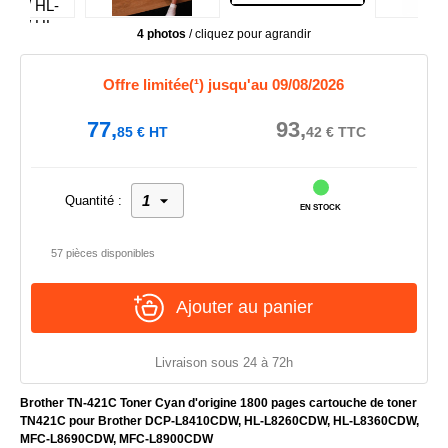
4 photos
/ cliquez pour agrandir
Offre limitée(¹) jusqu'au 09/08/2026
77,
93,
85
€
HT
42
€
TTC
Quantité :
EN STOCK
57 pièces disponibles
Ajouter au panier
Livraison sous 24 à 72h
Brother TN-421C Toner Cyan d'origine 1800 pages cartouche de toner
TN421C pour Brother DCP-L8410CDW, HL-L8260CDW, HL-L8360CDW,
MFC-L8690CDW, MFC-L8900CDW