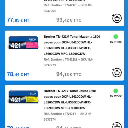
Réf. Brother :
TN421C
– SKU IM-
5837264
77,
93,
85
€
HT
42
€
TTC
Brother TN-421M Toner Magenta 1800
pages pour DCP-L8410CDW HL-
EN STOCK
L8260CDW HL-L8360CDW MFC-
L8690CDW MFC-L8900CDW
Réf. Brother :
TN421M
– SKU IM-
5837273
78,
94,
44
€
HT
13
€
TTC
Brother TN-421Y Toner Jaune 1800
pages pour DCP-L8410CDW HL-
EN STOCK
L8260CDW HL-L8360CDW MFC-
L8690CDW MFC-L8900CDW
Réf. Brother :
TN421Y
– SKU IM-
5837274