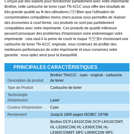
Conçue par des experts pour fonctionner parfaitement avec votre imprimante
Brother, cette cartouche de toner cyan TN-421C vous offre des résultats de
très grande qualité au fil des utilisations. Bien que l'utilisation de
consommables compatibles moins chers puisse vous permettre de réaliser
des économies à court terme, ces produits ne sont pas parfaitement
compatibles avec votre imprimante. Ces produits de qualité inférieure
peuvent provoquer des problèmes d'impression voire endommager votre
imprimante : cela vaut-il la peine de courir le risque ? En choisissant une
cartouche de toner TN-421C originale, vous continuez de profiter des
meilleures performances de votre imprimante et vous conservez votre
garantie : vous optez ainsi pour la tranquillité.
PRINCIPALES CARACTÉRISTIQUES
Brother TN421C - cyan - original - cartouche
Description du produit
de toner
Type de Produit
Cartouche de toner
Technologie
d'impression
Laser
Couleur d'impression
Cyan
Rendement
Jusqu'à 1800 pages ISO/IEC 19798
Brother DCP-L8410CDW, DCP-L8410CDWT,
HL-L8260CDW, HL-L8360CDW, HL-
L8360CDWMT, MFC-L8690CDW, MFC-