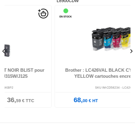
L8900CDW
EN STOCK
ur
Brother : LC426VAL BLACK CYAN MAGENTA et
YELLOW cartouches encres MULTIpack
SKU IM-CD58234 -
LC426VAL
68,
81,
00
€
HT
60
€
TTC