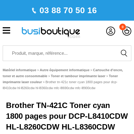
03 88 70 50 16
0
Matériel informatique
>
Autre équipement informatique
>
Cartouche d'encre,
toner et autre consommable
>
Toner et tambour imprimante laser
>
Toner
imprimante laser couleur
>
Brother tn-421c toner cyan 1800 pages pour dcp-
l8410cdw hl-l8260cdw hl-l8360cdw mfc-l8690cdw mfc-l8900cdw
Brother TN-421C Toner cyan
1800 pages pour DCP-L8410CDW
HL-L8260CDW HL-L8360CDW