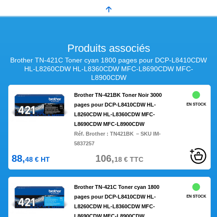
Produits associés
Brother TN-421C Toner cyan 1800 pages pour DCP-L8410CDW
HL-L8260CDW HL-L8360CDW MFC-L8690CDW MFC-
L8900CDW
Brother TN-421BK Toner Noir 3000
pages pour DCP-L8410CDW HL-
EN STOCK
L8260CDW HL-L8360CDW MFC-
L8690CDW MFC-L8900CDW
Réf. Brother :
TN421BK
– SKU IM-
5837257
88,
106,
48
€
HT
18
€
TTC
Brother TN-421C Toner cyan 1800
pages pour DCP-L8410CDW HL-
EN STOCK
L8260CDW HL-L8360CDW MFC-
L8690CDW MFC-L8900CDW