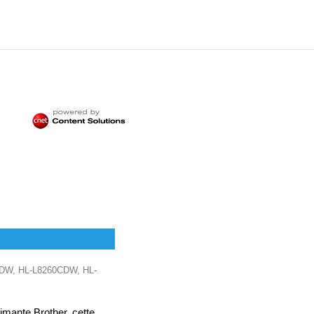
0CDW, HL-L8260CDW, HL-
imante Brother, cette