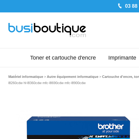
03 88
Toner et cartouche d'encre
Imprimante
Matériel informatique
>
Autre équipement informatique
>
Cartouche d'encre, to
l8260cdw hl-l8360cdw mfc-l8690cdw mfc-l8900cdw