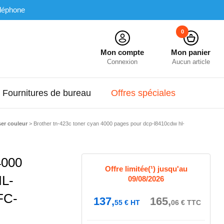
léphone
0
Mon compte
Mon panier
Connexion
Aucun article
Fournitures de bureau
Offres spéciales
ser couleur
>
Brother tn-423c toner cyan 4000 pages pour dcp-l8410cdw hl-
4000
Offre limitée(¹) jusqu'au
L-
09/08/2026
FC-
137,
165,
55
€
HT
06
€
TTC