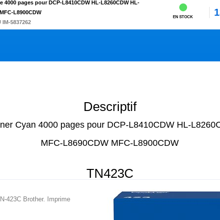
une 4000 pages pour DCP-L8410CDW HL-L8260CDW HL-
1
 MFC-L8900CDW
EN STOCK
 IM-5837262
Descriptif
Toner Cyan 4000 pages pour DCP-L8410CDW HL-L82
MFC-L8690CDW MFC-L8900CDW
TN423C
TN-423C Brother. Imprime