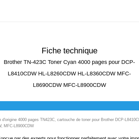
Fiche technique
Brother TN-423C Toner Cyan 4000 pages pour DCP-
L8410CDW HL-L8260CDW HL-L8360CDW MFC-
L8690CDW MFC-L8900CDW
n d'origine 4000 pages TN423C, cartouche de toner pour Brother DCP-L841
W, MFC-L8900CDW
onçue par des experts pour fonctionner parfaitement avec votre impr