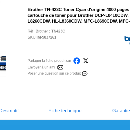
Brother TN-423C Toner Cyan d'origine 4000 pages
cartouche de toner pour Brother DCP-L8410CDW,
L8260CDW, HL-L8360CDW, MFC-L8690CDW, MFC
Réf.
Brother
:
TN423C
SKU
IM-5837261
Partager la fiche produit sur
Envoyer à un ami
Poser une question sur ce produit
Descriptif
Fiche technique
Garanti