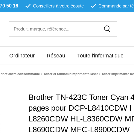
 70 50 16
Conseillers à votre écoute
Commande par té
Ordinateur
Réseau
Toute l'informatique
ner et autre consommable
>
Toner et tambour imprimante laser
>
Toner imprimante la
Brother TN-423C Toner Cyan 
pages pour DCP-L8410CDW H
L8260CDW HL-L8360CDW M
L8690CDW MFC-L8900CDW