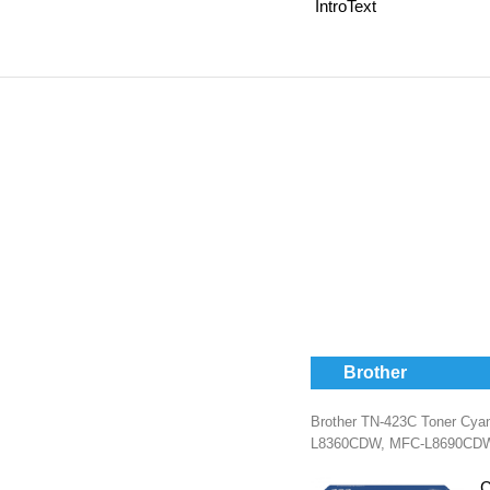
IntroText
Brother
Brother TN-423C Toner Cya
L8360CDW, MFC-L8690CD
C