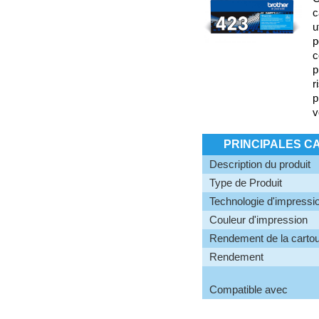
c
u
p
c
p
r
p
v
PRINCIPALES C
Description du produit
Type de Produit
Technologie d'impressi
Couleur d'impression
Rendement de la carto
Rendement
Compatible avec