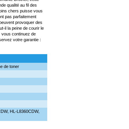
e qualité au fil des
oins chers puisse vous
ont pas parfaitement
e peuvent provoquer des
il la peine de courir le
 vous continuez de
ervez votre garantie :
he de toner
CDW, HL-L8360CDW,