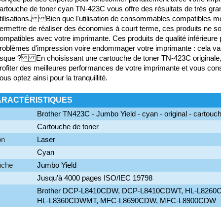
artouche de toner cyan TN-423C vous offre des résultats de très grand
tilisations. Bien que l'utilisation de consommables compatibles m
ermettre de réaliser des économies à court terme, ces produits ne s
ompatibles avec votre imprimante. Ces produits de qualité inférieur
roblèmes d'impression voire endommager votre imprimante : cela vaut-
isque ? En choisissant une cartouche de toner TN-423C originale,
rofiter des meilleures performances de votre imprimante et vous cons
ous optez ainsi pour la tranquillité.
ARACTÉRISTIQUES
Brother TN423C - Jumbo Yield - cyan - original - cartouc
Cartouche de toner
on
Laser
Cyan
uche
Jumbo Yield
Jusqu'à 4000 pages ISO/IEC 19798
Brother DCP-L8410CDW, DCP-L8410CDWT, HL-L8260
HL-L8360CDWMT, MFC-L8690CDW, MFC-L8900CDW