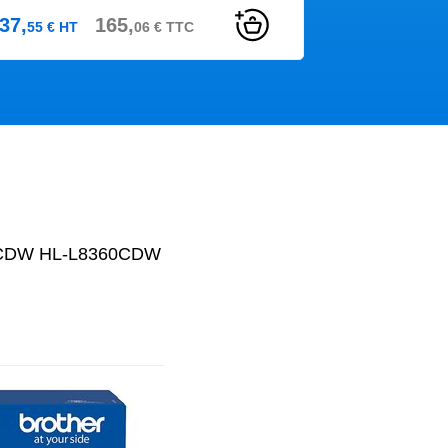
37,
165,
55
€
HT
06
€
TTC
60CDW HL-L8360CDW