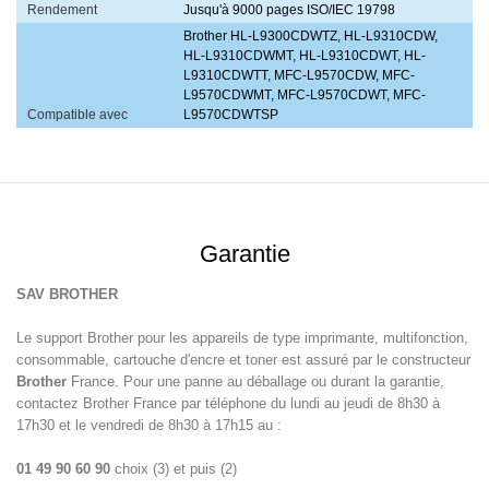
Rendement
Jusqu'à 9000 pages ISO/IEC 19798
Brother HL-L9300CDWTZ, HL-L9310CDW,
HL-L9310CDWMT, HL-L9310CDWT, HL-
L9310CDWTT, MFC-L9570CDW, MFC-
L9570CDWMT, MFC-L9570CDWT, MFC-
Compatible avec
L9570CDWTSP
Garantie
SAV BROTHER
Le support Brother pour les appareils de type imprimante, multifonction,
consommable, cartouche d'encre et toner est assuré par le constructeur
Brother
France. Pour une panne au déballage ou durant la garantie,
contactez Brother France par téléphone du lundi au jeudi de 8h30 à
17h30 et le vendredi de 8h30 à 17h15 au :
01 49 90 60 90
choix (3) et puis (2)