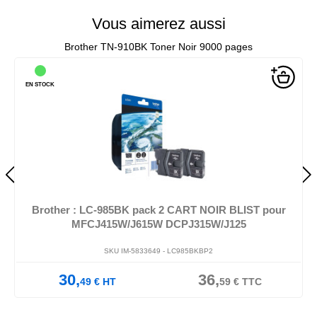
Vous aimerez aussi
Brother TN-910BK Toner Noir 9000 pages
EN STOCK
Brother : LC-985BK pack 2 CART NOIR BLIST pour
MFCJ415W/J615W DCPJ315W/J125
SKU IM-5833649 -
LC985BKBP2
30,
36,
49
€
HT
59
€
TTC