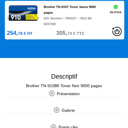
Brother TN-910Y Toner Jaune 9000
pages
EN STOCK
Réf. Brother :
TN910Y
– SKU IM-
5837280
254,
305,
78
€
HT
74
€
TTC
Descriptif
Brother TN-910BK Toner Noir 9000 pages
Présentation
Galerie
Points clés