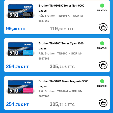
Brother TN-910BK Toner Noir 9000
pages
EN STOCK
Réf. Brother :
TN910BK
– SKU IM-
5837269
99,
119,
40
€
HT
28
€
TTC
Brother TN-910C Toner Cyan 9000
pages
EN STOCK
Réf. Brother :
TN910C
– SKU IM-
5837263
254,
305,
78
€
HT
74
€
TTC
Brother TN-910M Toner Magenta 9000
pages
EN STOCK
Réf. Brother :
TN910M
– SKU IM-
5837265
254,
305,
78
€
HT
74
€
TTC