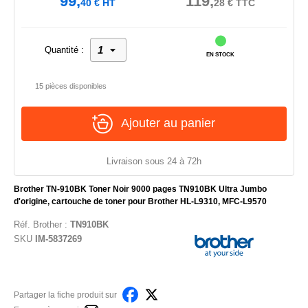
99,
119,
40
€
HT
28
€
TTC
Quantité :
EN STOCK
15 pièces disponibles
Ajouter au panier
Livraison sous 24 à 72h
Brother TN-910BK Toner Noir 9000 pages TN910BK Ultra Jumbo
d'origine, cartouche de toner pour Brother HL-L9310, MFC-L9570
Réf.
Brother
:
TN910BK
SKU
IM-5837269
Partager la fiche produit sur