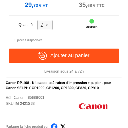
29,
35,
73
€
HT
68
€
TTC
Quantité :
EN STOCK
5 pièces disponibles
Ajouter au panier
Livraison sous 24 à 72h
Canon RP-108 - Kit cassette à ruban d'impression + papier - pour
Canon SELPHY CP1000, CP1200, CP1300, CP820, CP910
Réf.
Canon
:
8568B001
SKU
IM-2421S38
Partager la fiche produit sur