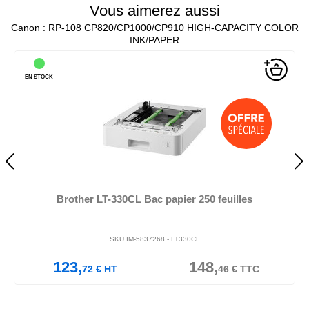
Vous aimerez aussi
Canon : RP-108 CP820/CP1000/CP910 HIGH-CAPACITY COLOR
INK/PAPER
EN STOCK
Brother LT-330CL Bac papier 250 feuilles
SKU IM-5837268 -
LT330CL
123,
148,
72
€
HT
46
€
TTC