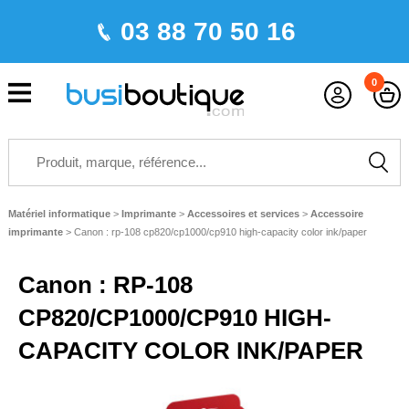
03 88 70 50 16
0
Matériel informatique
>
Imprimante
>
Accessoires et services
>
Accessoire
imprimante
>
Canon : rp-108 cp820/cp1000/cp910 high-capacity color ink/paper
Canon : RP-108
CP820/CP1000/CP910 HIGH-
CAPACITY COLOR INK/PAPER