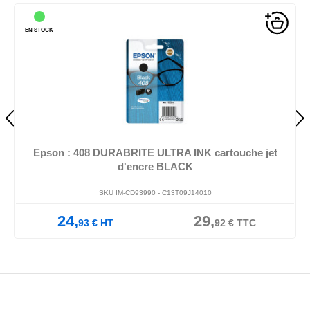
EN STOCK
Epson : 408 DURABRITE ULTRA INK cartouche jet
d'encre BLACK
SKU IM-CD93990 -
C13T09J14010
24,
29,
93
€
HT
92
€
TTC