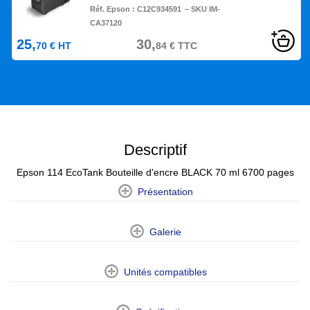
Réf. Epson :
C12C934591
– SKU IM-
CA37120
25,
30,
70
€
HT
84
€
TTC
Descriptif
Epson 114 EcoTank Bouteille d'encre BLACK 70 ml 6700 pages
Présentation
Galerie
Unités compatibles