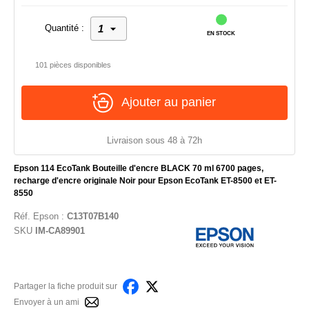
Quantité :
EN STOCK
101 pièces disponibles
Ajouter au panier
Livraison sous 48 à 72h
Epson 114 EcoTank Bouteille d'encre BLACK 70 ml 6700 pages,
recharge d'encre originale Noir pour Epson EcoTank ET-8500 et ET-
8550
Réf.
Epson
:
C13T07B140
SKU
IM-CA89901
Partager la fiche produit sur
Envoyer à un ami