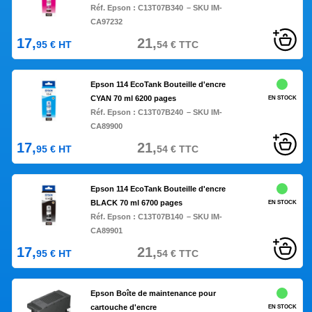
Réf. Epson :
C13T07B340
– SKU IM-
CA97232
17,
21,
95
€
HT
54
€
TTC
Epson 114 EcoTank Bouteille d'encre
CYAN 70 ml 6200 pages
EN STOCK
Réf. Epson :
C13T07B240
– SKU IM-
CA89900
17,
21,
95
€
HT
54
€
TTC
Epson 114 EcoTank Bouteille d'encre
BLACK 70 ml 6700 pages
EN STOCK
Réf. Epson :
C13T07B140
– SKU IM-
CA89901
17,
21,
95
€
HT
54
€
TTC
Epson Boîte de maintenance pour
cartouche d'encre
EN STOCK