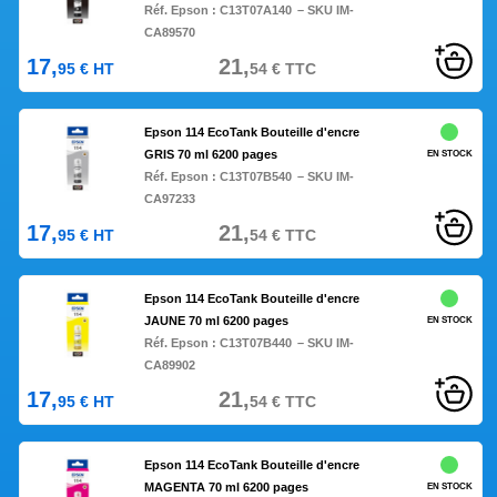
Réf. Epson :
C13T07A140
– SKU IM-
CA89570
17,
21,
95
€
HT
54
€
TTC
Epson 114 EcoTank Bouteille d'encre
GRIS 70 ml 6200 pages
EN STOCK
Réf. Epson :
C13T07B540
– SKU IM-
CA97233
17,
21,
95
€
HT
54
€
TTC
Epson 114 EcoTank Bouteille d'encre
JAUNE 70 ml 6200 pages
EN STOCK
Réf. Epson :
C13T07B440
– SKU IM-
CA89902
17,
21,
95
€
HT
54
€
TTC
Epson 114 EcoTank Bouteille d'encre
MAGENTA 70 ml 6200 pages
EN STOCK