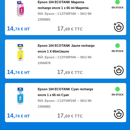
Epson 104 ECOTANK Magenta
recharge encre 1 x 65 ml Magenta
EN STOCK
Réf. Epson :
C13T00P340
– SKU IM-
235N881
14,
17,
74
€
HT
69
€
TTC
Epson 104 ECOTANK Jaune recharge
encre 1 X 65mlJaune
EN STOCK
Réf. Epson :
C13T00P440
– SKU IM-
235N878
14,
17,
74
€
HT
69
€
TTC
Epson 104 ECOTANK Cyan recharge
encre 1 x 65 ml Cyan
EN STOCK
Réf. Epson :
C13T00P240
– SKU IM-
235N882
14,
17,
74
€
HT
69
€
TTC