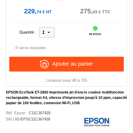
229,
275,
74
€
HT
69
€
TTC
Quantité :
EN STOCK
47 pièces disponibles
Ajouter au panier
Livraison sous 48 à 72h
EPSON EcoTank ET-2860 Imprimante jet d'encre couleur multifonction
rechargeable, format A4, vitesse d'impression jusqu'à 10 ppm, capacité
papier de 100 feuilles, connexion Wi-Fi, USB
Réf.
Epson
:
C11CJ67428
SKU
IO-EPSC11CJ67428