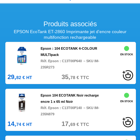
Produits associés
EPSON EcoTank ET-2860 Imprimante jet d'encre couleur
multifonction rechargeable
Epson : 104 ECOTANK 4-COLOUR
MULTIpack
EN STOCK
Réf. Epson :
C13T00P640
– SKU IM-
235R273
29,
35,
82
€
HT
78
€
TTC
Epson 104 ECOTANK Noir recharge
encre 1 x 65 ml Noir
EN STOCK
Réf. Epson :
C13T00P140
– SKU IM-
235N879
14,
17,
74
€
HT
69
€
TTC