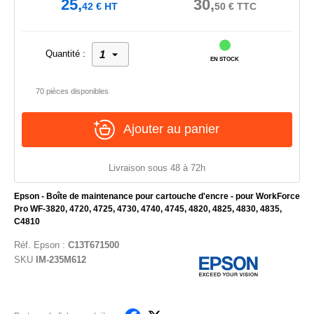
25,
30,
42
€
HT
50
€
TTC
Quantité :
EN STOCK
70 pièces disponibles
Ajouter au panier
Livraison sous 48 à 72h
Epson - Boîte de maintenance pour cartouche d'encre - pour WorkForce
Pro WF-3820, 4720, 4725, 4730, 4740, 4745, 4820, 4825, 4830, 4835,
C4810
Réf.
Epson
:
C13T671500
SKU
IM-235M612