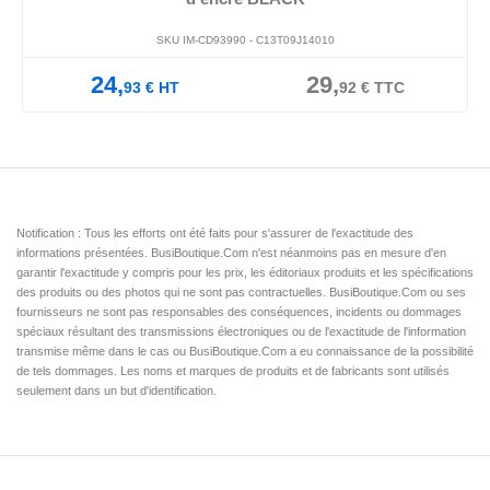
SKU IM-CD93990 -
C13T09J14010
24,
29,
93
€
HT
92
€
TTC
Notification : Tous les efforts ont été faits pour s'assurer de l'exactitude des
informations présentées. BusiBoutique.Com n'est néanmoins pas en mesure d'en
garantir l'exactitude y compris pour les prix, les éditoriaux produits et les spécifications
des produits ou des photos qui ne sont pas contractuelles. BusiBoutique.Com ou ses
fournisseurs ne sont pas responsables des conséquences, incidents ou dommages
spéciaux résultant des transmissions électroniques ou de l'exactitude de l'information
transmise même dans le cas ou BusiBoutique.Com a eu connaissance de la possibilité
de tels dommages. Les noms et marques de produits et de fabricants sont utilisés
seulement dans un but d'identification.