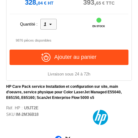
328,
393,
04
€
HT
65
€
TTC
Quantité :
EN STOCK
9876 pièces disponibles
Ajouter au panier
Livraison sous 24 à 72h
HP Care Pack service Installation et configuration sur site, main
d'oeuvre, service physique pour Color LaserJet Managed E55040,
E65150, E65160; ScanJet Enterprise Flow 5000 s5
Réf.
HP
:
U9JT2E
SKU
IM-2M36B18