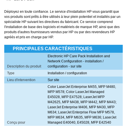
Déployez en toute confiance. Le service d'installation HP vous garantit que
vos produits sont prêts à être utilisés à leur plein potentiel et installés par un
spécialiste HP suivant les directives du fabricant. Ce service comprend
l'installation de base des logiciels et matériels de marque HP, ainsi que des
produits d'autres fournisseurs vendus par HP ou par des revendeurs HP
agréés et pris en charge par HP.
PRINCIPALES CARACTÉRISTIQUES
Electronic HP Care Pack Installation and
Network Configuration - installation /
Description du produit
configuration - sur site
Type
Installation / configuration
Lieu d'intervention
Sur site
Color LaserJet Enterprise M455, MFP M480,
MFP M578; Color LaserJet Managed
E45028, MFP E47528; LaserJet MFP
M42625, MFP M438, MFP M442, MFP M443;
LaserJet Enterprise M406, MFP M430, MFP
M634; LaserJet Enterprise Flow MFP M578,
MFP M634, MFP M635, MFP M636; LaserJet
Conçu pour
Managed E40040, E45028, MFP E42540