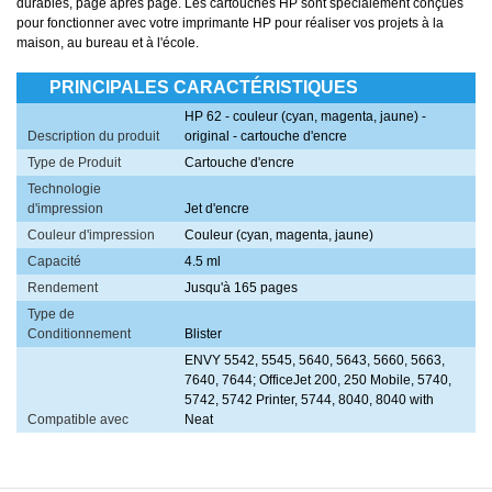
durables, page après page. Les cartouches HP sont spécialement conçues
pour fonctionner avec votre imprimante HP pour réaliser vos projets à la
maison, au bureau et à l'école.
PRINCIPALES CARACTÉRISTIQUES
HP 62 - couleur (cyan, magenta, jaune) -
Description du produit
original - cartouche d'encre
Type de Produit
Cartouche d'encre
Technologie
d'impression
Jet d'encre
Couleur d'impression
Couleur (cyan, magenta, jaune)
Capacité
4.5 ml
Rendement
Jusqu'à 165 pages
Type de
Conditionnement
Blister
ENVY 5542, 5545, 5640, 5643, 5660, 5663,
7640, 7644; OfficeJet 200, 250 Mobile, 5740,
5742, 5742 Printer, 5744, 8040, 8040 with
Compatible avec
Neat