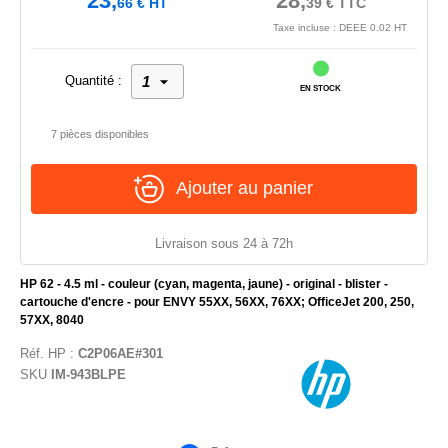
23,
28,
66
€
HT
39
€
TTC
Taxe incluse : DEEE 0.02 HT
Quantité :
EN STOCK
7 pièces disponibles
Ajouter au panier
Livraison sous 24 à 72h
HP 62 - 4.5 ml - couleur (cyan, magenta, jaune) - original - blister -
cartouche d'encre - pour ENVY 55XX, 56XX, 76XX; OfficeJet 200, 250,
57XX, 8040
Réf.
HP
:
C2P06AE#301
SKU
IM-943BLPE