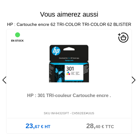
septembre 23, 2024
Vous aimerez aussi
HP : Cartouche encre 62 TRI-COLOR TRI-COLOR 62 BLISTER
EN STOCK
rtouche encre .
HP : 301XL cartouche enc
62EE#UUS
SKU IM-9432GFU -
CH563EE#
28,
39,
40
€
TTC
52
€
HT