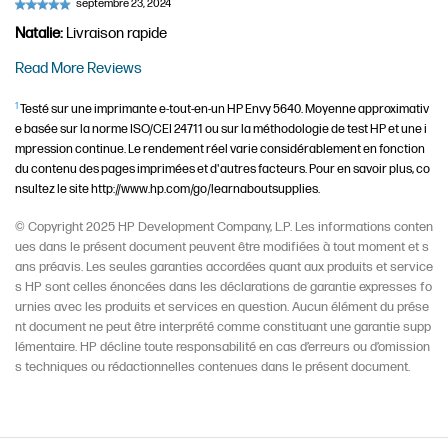
Natalie
:
Livraison rapide
Read More Reviews
1
Testé sur une imprimante e-tout-en-un HP Envy 5640. Moyenne approximativ
e basée sur la norme ISO/CEI 24711 ou sur la méthodologie de test HP et une i
mpression continue. Le rendement réel varie considérablement en fonction
du contenu des pages imprimées et d'autres facteurs. Pour en savoir plus, co
nsultez le site http://www.hp.com/go/learnaboutsupplies.
© Copyright 2025 HP Development Company, L.P. Les informations conten
ues dans le présent document peuvent être modifiées à tout moment et s
ans préavis. Les seules garanties accordées quant aux produits et service
s HP sont celles énoncées dans les déclarations de garantie expresses fo
urnies avec les produits et services en question. Aucun élément du prése
nt document ne peut être interprété comme constituant une garantie supp
lémentaire. HP décline toute responsabilité en cas d’erreurs ou d’omission
s techniques ou rédactionnelles contenues dans le présent document.