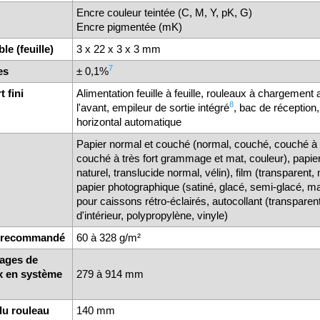
Encre couleur teintée (C, M, Y, pK, G)
Encre pigmentée (mK)
e (feuille)
3 x 22 x 3 x 3 mm
7
nes
± 0,1%
t fini
Alimentation feuille à feuille, rouleaux à chargement
8
l'avant, empileur de sortie intégré
, bac de réception
horizontal automatique
s
Papier normal et couché (normal, couché, couché à
couché à très fort grammage et mat, couleur), papie
naturel, translucide normal, vélin), film (transparent,
papier photographique (satiné, glacé, semi-glacé, mat
pour caissons rétro-éclairés, autocollant (transparen
d'intérieur, polypropylène, vinyle)
, recommandé
60 à 328 g/m²
ages de
x en système
279 à 914 mm
du rouleau
140 mm