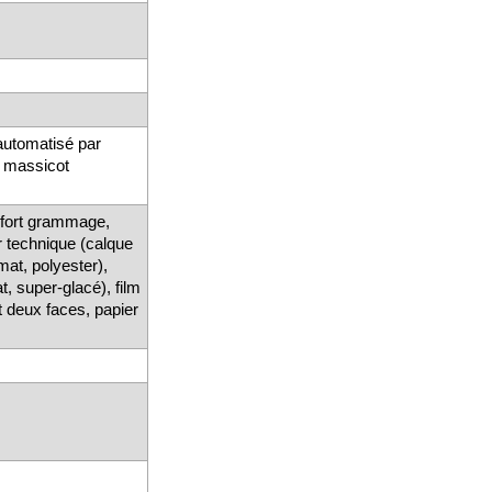
 automatisé par
, massicot
 fort grammage,
r technique (calque
 mat, polyester),
, super-glacé), film
t deux faces, papier