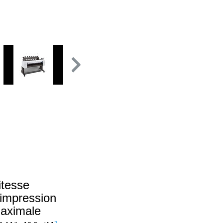
itesse
’impression
aximale
2