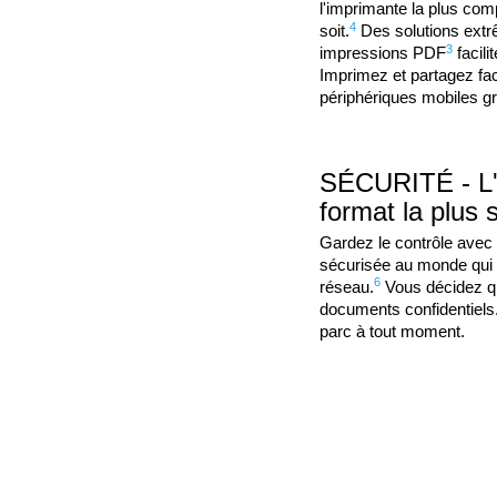
l'imprimante la plus comp
4
soit.
Des solutions extrê
3
impressions PDF
facili
Imprimez et partagez fa
périphériques mobiles gr
SÉCURITÉ - L'
format la plus
Gardez le contrôle avec 
sécurisée au monde qui o
6
réseau.
Vous décidez qu
documents confidentiels.
parc à tout moment.