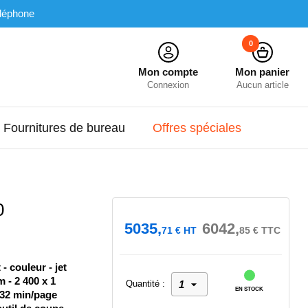
léphone
0
Mon compte
Mon panier
Connexion
Aucun article
Fournitures de bureau
Offres spéciales
0
5035,
6042,
71
€
HT
85
€
TTC
 couleur - jet
 - 2 400 x 1
Quantité :
EN STOCK
.32 min/page