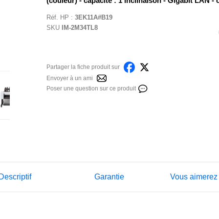
(couleur) - capacité : 1 inclinaison - Gigabit LAN - 
Réf.
HP
:
3EK11A#B19
SKU
IM-2M34TL8
Partager la fiche produit sur
Envoyer à un ami
Poser une question sur ce produit
Descriptif
Garantie
Vous aimerez