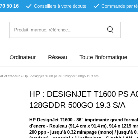
 70 50 16
Conseillers à votre écoute
Commande par té
Ordinateur
Réseau
Toute l'informatique
t et traceur
>
Hp : designjet t1600 ps a0 128gddr 500go 19.3 s/a
HP : DESIGNJET T1600 PS A
128GDDR 500GO 19.3 S/A
HP DesignJet T1600 - 36" imprimante grand format -
d'encre - Rouleau (91,4 cm x 91,4 m), 914 x 1219 mm
200 ppp - jusqu'à 0.32 min/page (mono) / jusqu'à 0