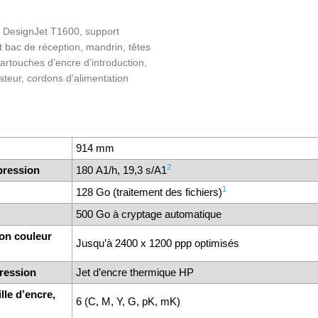
 DesignJet T1600, support
t bac de réception, mandrin, têtes
artouches d’encre d’introduction,
isateur, cordons d’alimentation
914 mm
2
pression
180 A1/h, 19,3 s/A1
1
128 Go (traitement des fichiers)
500 Go à cryptage automatique
ion couleur
Jusqu’à 2400 x 1200 ppp optimisés
pression
Jet d’encre thermique HP
le d’encre,
6 (C, M, Y, G, pK, mK)