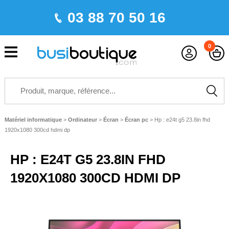
03 88 70 50 16
0
Matériel informatique
>
Ordinateur
>
Écran
>
Écran pc
>
Hp : e24t g5 23.8in fhd
1920x1080 300cd hdmi dp
HP : E24T G5 23.8IN FHD
1920X1080 300CD HDMI DP