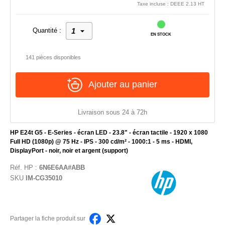
Taxe incluse : DEEE 2.13 HT
Quantité :
EN STOCK
141 pièces disponibles
Ajouter au panier
Livraison sous 24 à 72h
HP E24t G5 - E-Series - écran LED - 23.8" - écran tactile - 1920 x 1080
Full HD (1080p) @ 75 Hz - IPS - 300 cd/m² - 1000:1 - 5 ms - HDMI,
DisplayPort - noir, noir et argent (support)
Réf.
HP
:
6N6E6AA#ABB
SKU
IM-CG35010
Partager la fiche produit sur