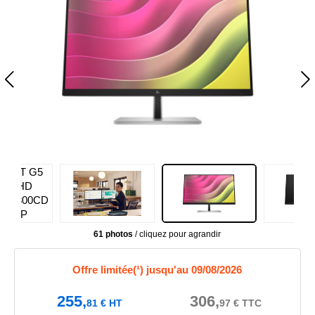
61 photos
/ cliquez pour agrandir
Offre limitée(¹) jusqu'au 09/08/2026
255,
306,
81
€
HT
97
€
TTC