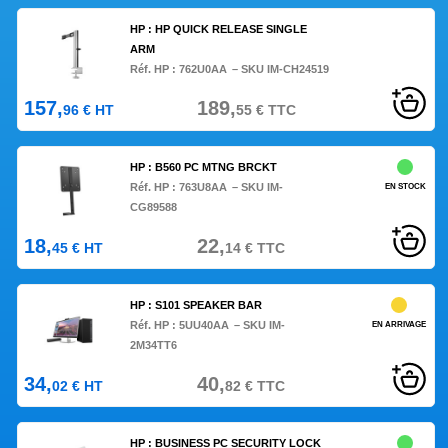
HP : HP QUICK RELEASE SINGLE
ARM
Réf. HP :
762U0AA
– SKU IM-CH24519
157,
189,
96
€
HT
55
€
TTC
HP : B560 PC MTNG BRCKT
Réf. HP :
763U8AA
– SKU IM-
EN STOCK
CG89588
18,
22,
45
€
HT
14
€
TTC
HP : S101 SPEAKER BAR
Réf. HP :
5UU40AA
– SKU IM-
EN ARRIVAGE
2M34TT6
34,
40,
02
€
HT
82
€
TTC
HP : BUSINESS PC SECURITY LOCK