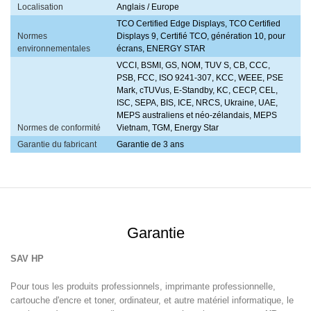
Localisation
Anglais / Europe
TCO Certified Edge Displays, TCO Certified
Normes
Displays 9, Certifié TCO, génération 10, pour
environnementales
écrans, ENERGY STAR
VCCI, BSMI, GS, NOM, TUV S, CB, CCC,
PSB, FCC, ISO 9241-307, KCC, WEEE, PSE
Mark, cTUVus, E-Standby, KC, CECP, CEL,
ISC, SEPA, BIS, ICE, NRCS, Ukraine, UAE,
MEPS australiens et néo-zélandais, MEPS
Normes de conformité
Vietnam, TGM, Energy Star
Garantie du fabricant
Garantie de 3 ans
Garantie
SAV
HP
Pour tous les produits professionnels, imprimante professionnelle,
cartouche d'encre et toner, ordinateur, et autre matériel informatique, le