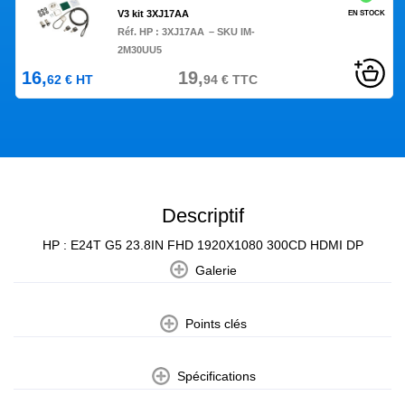
V3 kit 3XJ17AA
EN STOCK
Réf. HP :
3XJ17AA
– SKU IM-
2M30UU5
16,
19,
62
€
HT
94
€
TTC
Descriptif
HP : E24T G5 23.8IN FHD 1920X1080 300CD HDMI DP
Galerie
Points clés
Spécifications