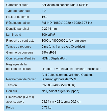
Caractéristiques
Activation du concentrateur USB-B
Type de panneau
IPS
Facteur de forme
16:9
Résolution native
Full HD (1080p) 1920 x 1080 à 75 Hz
Densité par pixel
0.2744 mm
Luminosité
300 cd/m²
Rapport de contraste
1000:1 / 8000000:1 (dynamique)
Temps de réponse
5 ms (gris à gris avec Overdrive)
Gamme de couleurs
99% sRGB
Connecteurs d'entrée
HDMI, DisplayPort
Réglages de la
position de l'écran
Hauteur, pivot (rotation), pivotant, inclinaison
Anti-éblouissement, 3H Hard Coating,
Revêtement de l'écran
Diffusion globale de 25 %
Tension
CA 100-240 V (50/60 Hz)
Couleur
Noir, noir et argent (support)
Dimensions (LxPxH) -
avec support
53.94 cm x 21.1 cm x 50.7 cm
Poids
5.77 kg