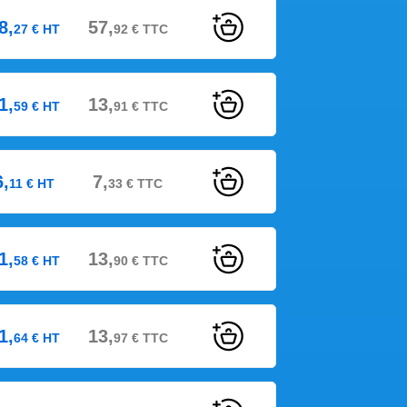
8,
57,
27
€
HT
92
€
TTC
1,
13,
59
€
HT
91
€
TTC
6,
7,
11
€
HT
33
€
TTC
1,
13,
58
€
HT
90
€
TTC
1,
13,
64
€
HT
97
€
TTC