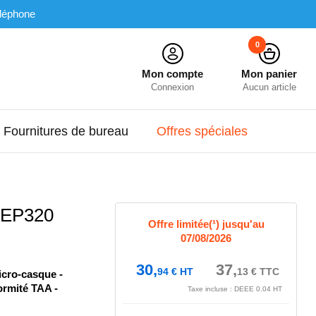
léphone
0
Mon compte
Mon panier
Connexion
Aucun article
Fournitures de bureau
Offres spéciales
 EP320
Offre limitée(¹) jusqu'au
07/08/2026
30,
37,
94
€
HT
13
€
TTC
icro-casque -
formité TAA -
Taxe incluse : DEEE 0.04 HT