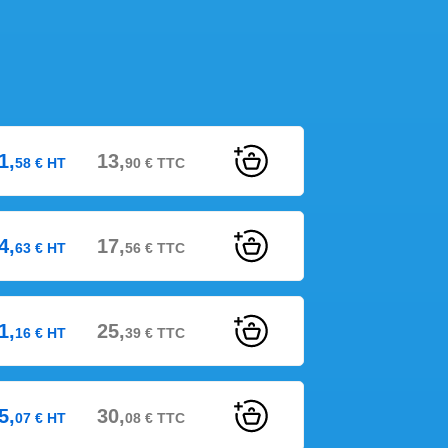
1,
13,
58
€
HT
90
€
TTC
4,
17,
63
€
HT
56
€
TTC
1,
25,
16
€
HT
39
€
TTC
5,
30,
07
€
HT
08
€
TTC