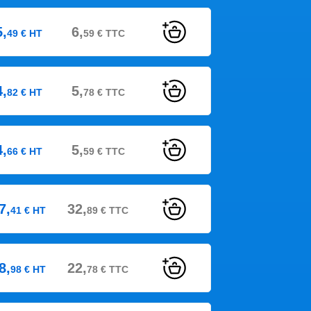
5,
6,
49
€
HT
59
€
TTC
4,
5,
82
€
HT
78
€
TTC
4,
5,
66
€
HT
59
€
TTC
7,
32,
41
€
HT
89
€
TTC
8,
22,
98
€
HT
78
€
TTC