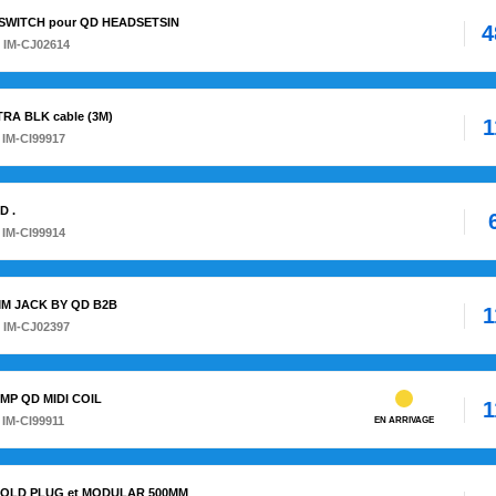
RTSWITCH pour QD HEADSETSIN
4
 IM-CJ02614
TRA BLK cable (3M)
1
 IM-CI99917
D .
 IM-CI99914
5MM JACK BY QD B2B
1
 IM-CJ02397
AMP QD MIDI COIL
1
 IM-CI99911
EN ARRIVAGE
M GOLD PLUG et MODULAR 500MM