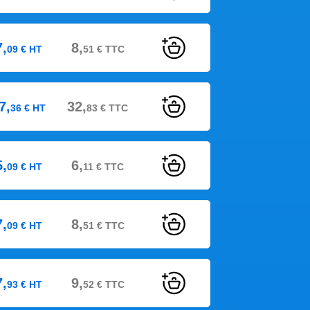
7,
8,
09
€
HT
51
€
TTC
7,
32,
36
€
HT
83
€
TTC
5,
6,
09
€
HT
11
€
TTC
7,
8,
09
€
HT
51
€
TTC
7,
9,
93
€
HT
52
€
TTC