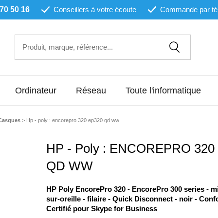
 70 50 16
Conseillers à votre écoute
Commande par té
Ordinateur
Réseau
Toute l'informatique
Casques
>
Hp - poly : encorepro 320 ep320 qd ww
HP - Poly : ENCOREPRO 320
QD WW
HP Poly EncorePro 320 - EncorePro 300 series - m
sur-oreille - filaire - Quick Disconnect - noir - Con
Certifié pour Skype for Business