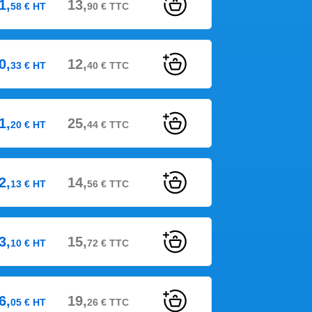
1,
13,
58
€
HT
90
€
TTC
0,
12,
33
€
HT
40
€
TTC
1,
25,
20
€
HT
44
€
TTC
2,
14,
13
€
HT
56
€
TTC
3,
15,
10
€
HT
72
€
TTC
6,
19,
05
€
HT
26
€
TTC