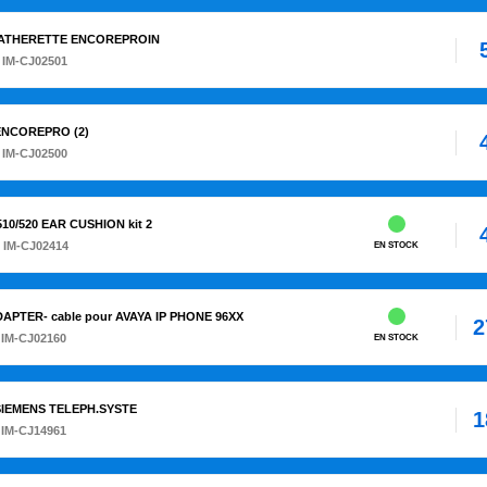
LEATHERETTE ENCOREPROIN
 IM-CJ02501
ENCOREPRO (2)
 IM-CJ02500
0/520 EAR CUSHION kit 2
 IM-CJ02414
EN STOCK
ADAPTER- cable pour AVAYA IP PHONE 96XX
2
 IM-CJ02160
EN STOCK
N/SIEMENS TELEPH.SYSTE
1
 IM-CJ14961