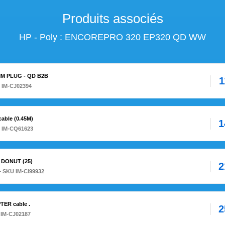
Produits associés
HP - Poly : ENCOREPRO 320 EP320 QD WW
5MM PLUG - QD B2B
1
 IM-CJ02394
able (0.45M)
1
 IM-CQ61623
 DONUT (25)
2
– SKU IM-CI99932
TER cable .
2
 IM-CJ02187