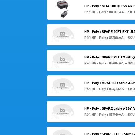
HP - Poly : MDA 100 QD SMA
Réf. HP - Poly :
8A7E1AA
– SKU
HP - Poly : SPARE 10FT EXT UL
Réf. HP - Poly :
85R66AA
– SKU
HP - Poly : SPARE PLT TO GN Q
Réf. HP - Poly :
85R64AA
– SKU
HP - Poly : ADAPTER cable 3.
Réf. HP - Poly :
85Q43AA
– SKU
HP - Poly : SPARE cable ASSY 
Réf. HP - Poly :
85R40AA
– SKU
HP - Poly : SPARE CBL 2.5M