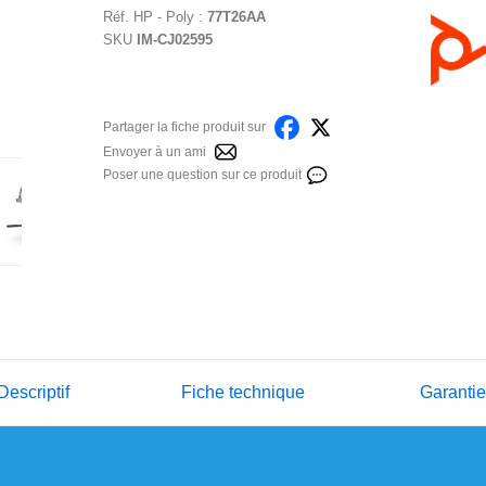
Réf.
HP - Poly
:
77T26AA
SKU
IM-CJ02595
Partager la fiche produit sur
Envoyer à un ami
Poser une question sur ce produit
Descriptif
Fiche technique
Garanti