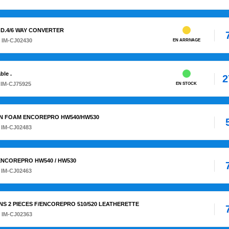
 QD.4/6 WAY CONVERTER
 IM-CJ02430
EN ARRIVAGE
ble .
2
 IM-CJ75925
EN STOCK
HION FOAM ENCOREPRO HW540/HW530
 IM-CJ02483
 ENCOREPRO HW540 / HW530
 IM-CJ02463
ONS 2 PIECES F/ENCOREPRO 510/520 LEATHERETTE
 IM-CJ02363