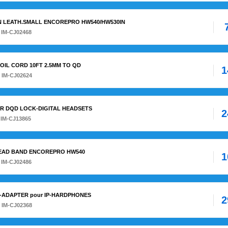
ION LEATH.SMALL ENCOREPRO HW540/HW530IN
 IM-CJ02468
 COIL CORD 10FT 2.5MM TO QD
1
 IM-CJ02624
PTER DQD LOCK-DIGITAL HEADSETS
2
 IM-CJ13865
 HEAD BAND ENCOREPRO HW540
1
 IM-CJ02486
ND-ADAPTER pour IP-HARDPHONES
2
 IM-CJ02368