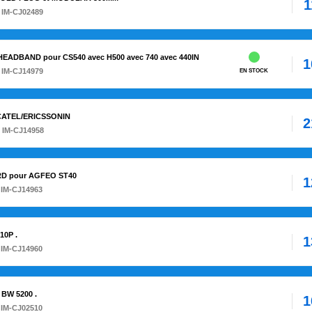
1
 IM-CJ02489
HEADBAND pour CS540 avec H500 avec 740 avec 440IN
1
 IM-CJ14979
EN STOCK
ALCATEL/ERICSSONIN
2
 IM-CJ14958
ARD pour AGFEO ST40
1
 IM-CJ14963
10P .
1
 IM-CJ14960
 BW 5200 .
1
 IM-CJ02510