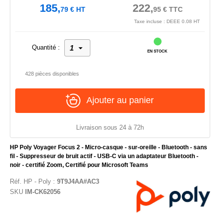
185,
222,
79
€
HT
95
€
TTC
Taxe incluse : DEEE 0.08 HT
Quantité :
EN STOCK
428 pièces disponibles
Ajouter au panier
Livraison sous 24 à 72h
HP Poly Voyager Focus 2 - Micro-casque - sur-oreille - Bluetooth - sans
fil - Suppresseur de bruit actif - USB-C via un adaptateur Bluetooth -
noir - certifié Zoom, Certifié pour Microsoft Teams
Réf.
HP - Poly
:
9T9J4AA#AC3
SKU
IM-CK62056