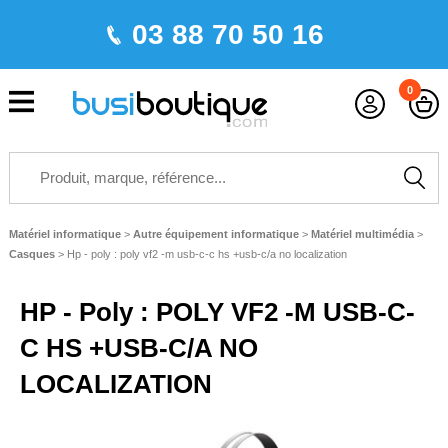
03 88 70 50 16
0
Matériel informatique
>
Autre équipement informatique
>
Matériel multimédia
>
Casques
>
Hp - poly : poly vf2 -m usb-c-c hs +usb-c/a no localization
HP - Poly : POLY VF2 -M USB-C-
C HS +USB-C/A NO
LOCALIZATION