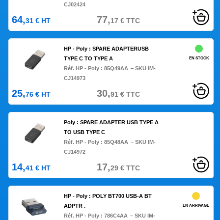
CJ02424
64,
77,
31
€
HT
17
€
TTC
HP - Poly : SPARE ADAPTERUSB
TYPE C TO TYPE A
EN STOCK
Réf. HP - Poly :
85Q49AA
– SKU IM-
CJ14973
25,
30,
76
€
HT
91
€
TTC
Poly : SPARE ADAPTER USB TYPE A
TO USB TYPE C
Réf. HP - Poly :
85Q48AA
– SKU IM-
CJ14972
14,
17,
41
€
HT
29
€
TTC
HP - Poly : POLY BT700 USB-A BT
ADPTR .
EN ARRIVAGE
Réf. HP - Poly :
786C4AA
– SKU IM-