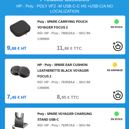
HP - Poly : POLY VF2 -M USB-C-C HS +USB-C/A NO
LOCALIZATION
Poly : SPARE CARRYING POUCH
VOYAGER FOCUS 2
EN STOCK
Réf. HP - Poly :
786D2AA
– SKU IM-
CI99900
9,
11,
88
€
HT
86
€
TTC
HP - Poly : SPARE EAR CUSHION
LEATHERETTE BLACK VOYAGER
EN ARRIVAGE
FOCUS 2
Réf. HP - Poly :
783R8AA
– SKU IM-
CI99895
7,
8,
46
€
HT
95
€
TTC
Poly : SPARE VOYAGER CHARGING
STAND USB-C
EN STOCK
Réf. HP - Poly :
783R7AA
– SKU IM-