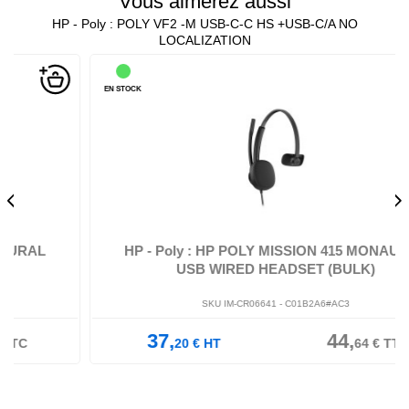
Vous aimerez aussi
HP - Poly : POLY VF2 -M USB-C-C HS +USB-C/A NO
LOCALIZATION
EN STOCK
HP - Poly : HP POLY MISSION 415 MONAURAL
USB WIRED HEADSET (BULK)
SKU IM-CR06641 -
C01B2A6#AC3
37,
44,
20
€
HT
64
€
TTC