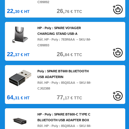
CI99892
22,
26,
30
€
HT
76
€
TTC
HP - Poly : SPARE VOYAGER
CHARGING STAND USB-A
Réf. HP - Poly :
783R6AA
– SKU IM-
CI99893
22,
26,
37
€
HT
84
€
TTC
Poly : SPARE BT600 BLUETOOTH
USB ADAPTERIN
Réf. HP - Poly :
85Q81AA
– SKU IM-
CJ02388
64,
77,
31
€
HT
17
€
TTC
HP - Poly : SPARE BT600-C TYPE C
BLUETOOTH USB ADAPTER BOX
Réf. HP - Poly :
85Q85AA
– SKU IM-