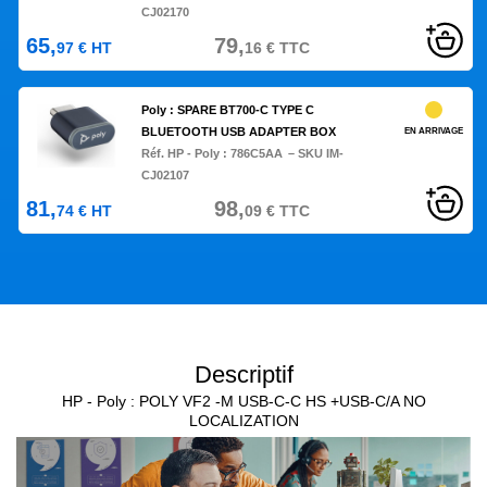
CJ02170
65,
79,
97
€
HT
16
€
TTC
Poly : SPARE BT700-C TYPE C
BLUETOOTH USB ADAPTER BOX
EN ARRIVAGE
Réf. HP - Poly :
786C5AA
– SKU IM-
CJ02107
81,
98,
74
€
HT
09
€
TTC
Descriptif
HP - Poly : POLY VF2 -M USB-C-C HS +USB-C/A NO
LOCALIZATION