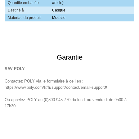
Quantité emballée
article)
Destiné à
Casque
Matériau du produit
Mousse
Garantie
SAV POLY
Contactez POLY via le formulaire à ce lien :
https://www.poly.com/fr/fr/support/contact/email-support#
Ou appelez POLY au (0)800 945 770 du lundi au vendredi de 9h00 à
17h30.