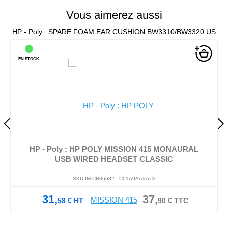
Vous aimerez aussi
HP - Poly : SPARE FOAM EAR CUSHION BW3310/BW3320 US
EN STOCK
HP - Poly : HP POLY MISSION 415 MONAURAL
USB WIRED HEADSET CLASSIC
SKU IM-CR06632 -
C01A9AA#AC3
31,
37,
58
€
HT
90
€
TTC