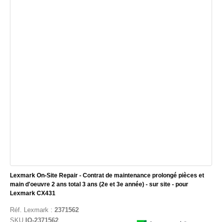
Lexmark On-Site Repair - Contrat de maintenance prolongé pièces et
main d'oeuvre 2 ans total 3 ans (2e et 3e année) - sur site - pour
Lexmark CX431
Réf.
Lexmark
:
2371562
SKU
IO-2371562