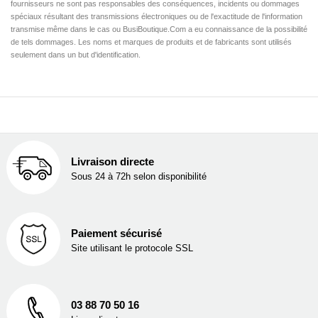
fournisseurs ne sont pas responsables des conséquences, incidents ou dommages
spéciaux résultant des transmissions électroniques ou de l'exactitude de l'information
transmise même dans le cas ou BusiBoutique.Com a eu connaissance de la possibilité
de tels dommages. Les noms et marques de produits et de fabricants sont utilisés
seulement dans un but d'identification.
Livraison directe
Sous 24 à 72h selon disponibilité
Paiement sécurisé
Site utilisant le protocole SSL
03 88 70 50 16