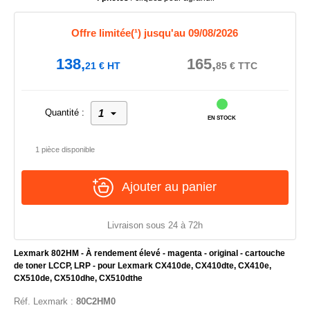
Offre limitée(¹) jusqu'au 09/08/2026
138,
165,
21
€
HT
85
€
TTC
Quantité :
EN STOCK
1 pièce disponible
Ajouter au panier
Livraison sous 24 à 72h
Lexmark 802HM - À rendement élevé - magenta - original - cartouche
de toner LCCP, LRP - pour Lexmark CX410de, CX410dte, CX410e,
CX510de, CX510dhe, CX510dthe
Réf.
Lexmark
:
80C2HM0