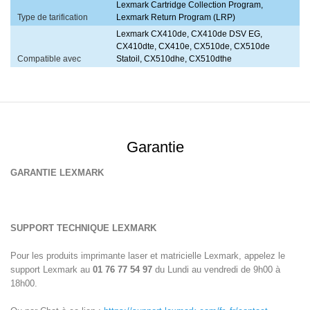
Lexmark Cartridge Collection Program,
Type de tarification
Lexmark Return Program (LRP)
Lexmark CX410de, CX410de DSV EG,
CX410dte, CX410e, CX510de, CX510de
Compatible avec
Statoil, CX510dhe, CX510dthe
Garantie
GARANTIE LEXMARK
SUPPORT TECHNIQUE LEXMARK
Pour les produits imprimante laser et matricielle Lexmark, appelez le
support Lexmark au
01 76 77 54 97
du Lundi au vendredi de 9h00 à
18h00.