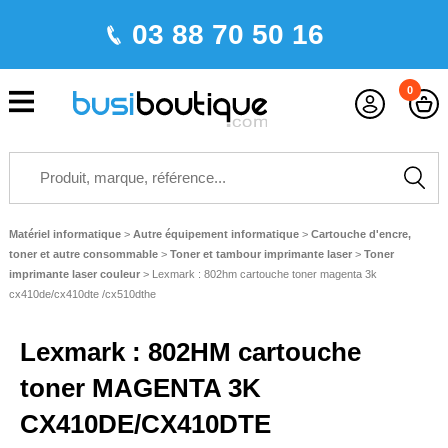
03 88 70 50 16
0
Matériel informatique
>
Autre équipement informatique
>
Cartouche d'encre,
toner et autre consommable
>
Toner et tambour imprimante laser
>
Toner
imprimante laser couleur
>
Lexmark : 802hm cartouche toner magenta 3k
cx410de/cx410dte /cx510dthe
Lexmark : 802HM cartouche
toner MAGENTA 3K
CX410DE/CX410DTE