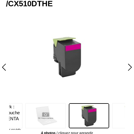
/CX510DTHE
4 photos
/ cliquez pour agrandir