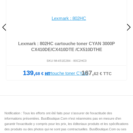
Lexmark : 802HC cartouche toner CYAN 3000P
CX410DE/CX410DTE /CX510DTHE
SKU IM-451E284 -
80C2HC0
139,
167,
68
€
HT
62
€
TTC
Notification : Tous les efforts ont été faits pour s'assurer de l'exactitude des
informations présentées. BusiBoutique.Com n'est néanmoins pas en mesure d'en
garantir l'exactitude y compris pour les prix, les éditoriaux produits et les spécifications
des produits ou des photos qui ne sont pas contractuelles. BusiBoutique.Com ou ses