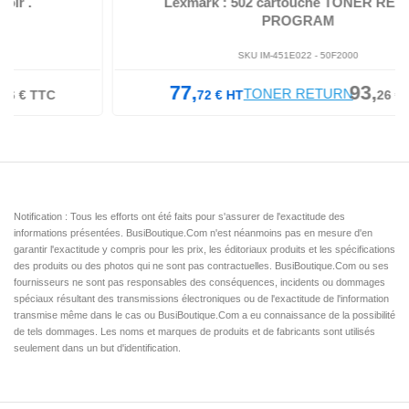
Lexmark : 502 cartouche TONER RETURN
PROGRAM
SKU IM-451E022 -
50F2000
77,
93,
72
€
HT
26
€
TTC
Notification : Tous les efforts ont été faits pour s'assurer de l'exactitude des
informations présentées. BusiBoutique.Com n'est néanmoins pas en mesure d'en
garantir l'exactitude y compris pour les prix, les éditoriaux produits et les spécifications
des produits ou des photos qui ne sont pas contractuelles. BusiBoutique.Com ou ses
fournisseurs ne sont pas responsables des conséquences, incidents ou dommages
spéciaux résultant des transmissions électroniques ou de l'exactitude de l'information
transmise même dans le cas ou BusiBoutique.Com a eu connaissance de la possibilité
de tels dommages. Les noms et marques de produits et de fabricants sont utilisés
seulement dans un but d'identification.