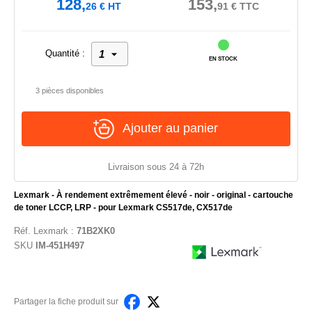
128,
153,
26
€
HT
91
€
TTC
Quantité :
EN STOCK
3 pièces disponibles
Ajouter au panier
Livraison sous 24 à 72h
Lexmark - À rendement extrêmement élevé - noir - original - cartouche
de toner LCCP, LRP - pour Lexmark CS517de, CX517de
Réf.
Lexmark
:
71B2XK0
SKU
IM-451H497
Partager la fiche produit sur